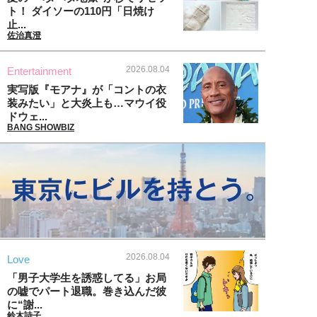
ト！ ダイソーの110円「日焼け
止...
佐治真澄
2026.08.04
Entertainment
実写版『モアナ』が「コントの衣
装みたい」と大炎上も…マウイ役
ドウェ...
BANG SHOWBIZ
2026.08.04
Love
「男子大学生を誘惑してる」お局
の嘘でパート退職。巻き込んだ彼
に“謝...
鈴木詩子