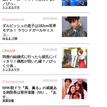
／びっ...
トシタカマサ
2026.08.05
Entertainment
ダルビッシュの息子は182cm世界
モデル！ ラウンドガールやミス
コ...
ゆるま 小林
2026.08.05
Lifestyle
同僚の結婚式に行ったら彼氏にバ
ッタリ！偶然が招いた縁？／びっ
くり体...
トシタカマサ
2026.08.05
Entertainment
NHK朝ドラ『風、薫る』の威厳あ
る病院長は筒井道隆（55）。『あ
す...
加賀谷健