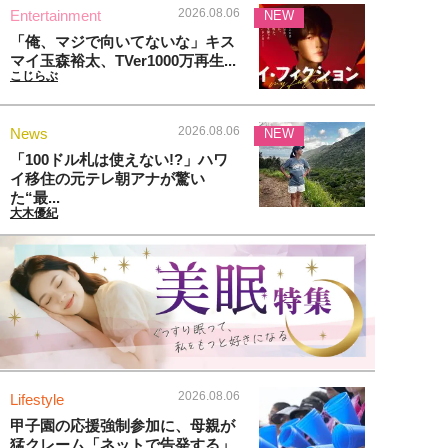
2026.08.06
Entertainment
NEW
「俺、マジで向いてないな」キス
マイ玉森裕太、TVer1000万再生...
こじらぶ
2026.08.06
News
NEW
「100ドル札は使えない!?」ハワ
イ移住の元テレ朝アナが驚い
た“最...
大木優紀
2026.08.06
Lifestyle
甲子園の応援強制参加に、母親が
猛クレーム「ネットで告発する」