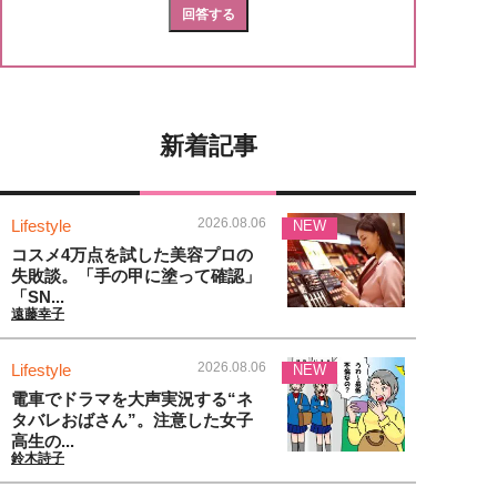
新着記事
2026.08.06
Lifestyle
NEW
コスメ4万点を試した美容プロの
失敗談。「手の甲に塗って確認」
「SN...
遠藤幸子
2026.08.06
Lifestyle
NEW
電車でドラマを大声実況する“ネ
タバレおばさん”。注意した女子
高生の...
鈴木詩子