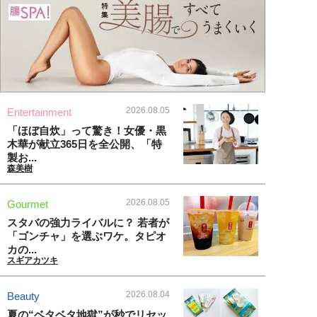
2026.08.05
Entertainment
「ほぼ自炊」って驚き！女優・黒
木華が献立365日を全公開、「特
製お...
森美樹
2026.08.05
Gourmet
スタバの強力ライバルに？ 若者が
「ゴンチャ」を選ぶワケ。タピオ
カの...
スギアカツキ
2026.08.04
Beauty
夏の“ベタベタ地獄”が秒でリセッ