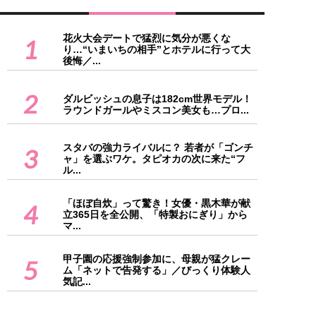
花火大会デートで猛烈に気分が悪くな
1
り…“いまいちの相手”とホテルに行って大
後悔／...
2
ダルビッシュの息子は182cm世界モデル！
ラウンドガールやミスコン美女も…プロ...
スタバの強力ライバルに？ 若者が「ゴンチ
3
ャ」を選ぶワケ。タピオカの次に来た“フ
ル...
「ほぼ自炊」って驚き！女優・黒木華が献
4
立365日を全公開、「特製おにぎり」から
マ...
甲子園の応援強制参加に、母親が猛クレー
5
ム「ネットで告発する」／びっくり体験人
気記...