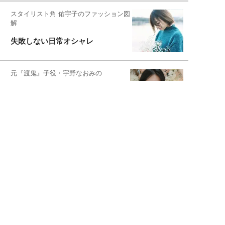
スタイリスト角 佑宇子のファッション図
解
失敗しない日常オシャレ
元『渡鬼』子役・宇野なおみの
話そ、お茶しよっ元気出そ
恋愛コンサル菊乃が出会った女性たち
私が結婚できないワケ
元局アナ・アラフォー、アンヌ遙香の
北海道シンプルライフ