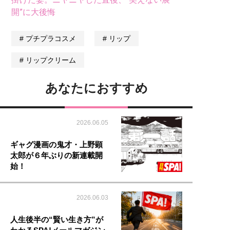
開”に大後悔
プチプラコスメ
リップ
リップクリーム
あなたにおすすめ
2026.06.05
ギャグ漫画の鬼才・上野顕
太郎が６年ぶりの新連載開
始！
2026.06.03
人生後半の“賢い生き方”が