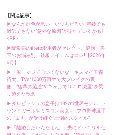
【関連記事】
▶なんか顔色が悪い、いつもだるい...年齢でも
過労でもない“意外な原因”が隠れているかも!
<PR>
▶編集部のiHerb愛用者がセレクト。健康・美
容のお悩み別、鉄板アイテムはコレ!【2026年
6月】
▶「俺、マジで向いてないな」キスマイ玉森
裕太、TVer1000万再生で大ブレイクの裏
側。“後輩の脇道”や“2ヶ月で10キロ減量”を乗
り越えた執念
▶ダルビッシュの息子は182cm世界モデル! ラ
ウンドガールやミスコン美女も...プロ野球選手
の「2世」が受け継ぐ“圧倒的スタイル”
▶「離婚したいんだよね...」夫にドッキリを仕
掛けた妻。ニヤニヤした直後、“笑えない展