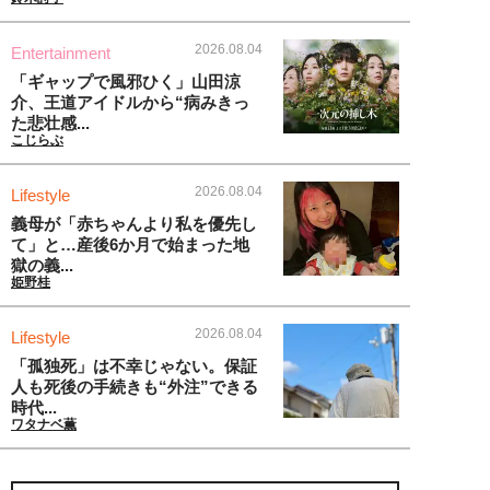
2026.08.04
Entertainment
「ギャップで風邪ひく」山田涼
介、王道アイドルから“病みきっ
た悲壮感...
こじらぶ
2026.08.04
Lifestyle
義母が「赤ちゃんより私を優先し
て」と…産後6か月で始まった地
獄の義...
姫野桂
2026.08.04
Lifestyle
「孤独死」は不幸じゃない。保証
人も死後の手続きも“外注”できる
時代...
ワタナベ薫