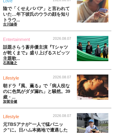
2026.08.07
Love
陰で「くせえババア」と言われて
いた…年下彼氏のウラの顔を知り
トラウ...
古川諭香
2026.08.07
Entertainment
話題さらう蒼井優主演『Tシャツ
が乾くまで』盛り上げるスピッツ
主題歌...
石黒隆之
2026.08.07
Lifestyle
朝ドラ『風、薫る』で「病人役な
のに色気がダダ漏れ」と騒然。39
歳・...
加賀谷健
2026.08.07
Lifestyle
元TBSアナが“一人で猛パニッ
ク”に。日ハム本拠地で遭遇した