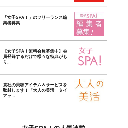
「女子SPA！」のフリーランス編
集者募集
【女子SPA！無料会員募集中】会
員登録するだけで様々な特典がも
り...
貴社の美容アイテム＆サービスを
取材します！「大人の美活」タイ
アッ...