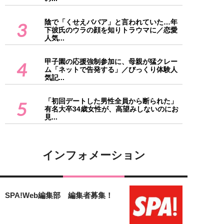
陰で「くせえババア」と言われていた…年
3
下彼氏のウラの顔を知りトラウマに／恋愛
人気...
甲子園の応援強制参加に、母親が猛クレー
4
ム「ネットで告発する」／びっくり体験人
気記...
「初回デートした男性全員から断られた」
5
有名大卒34歳女性が、高望みしないのにお
見...
インフォメーション
SPA!Web編集部 編集者募集！