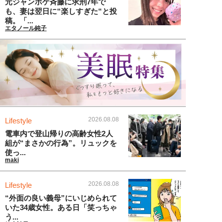
元ジャンポケ斉藤に求刑7年で
も、妻は翌日に“楽しすぎた“と投
稿。「...
エタノール純子
2026.08.08
Lifestyle
電車内で登山帰りの高齢女性2人
組が“まさかの行為”。リュックを
使っ...
maki
2026.08.08
Lifestyle
“外面の良い義母”にいじめられて
いた34歳女性。ある日「笑っちゃ
う...