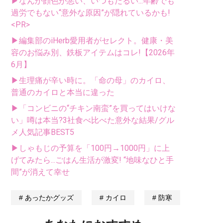
▶なんか顔色が悪い、いつもだるい...年齢でも
過労でもない“意外な原因”が隠れているかも!
<PR>
▶編集部のiHerb愛用者がセレクト。健康・美
容のお悩み別、鉄板アイテムはコレ!【2026年
6月】
▶生理痛が辛い時に。「命の母」のカイロ、
普通のカイロと本当に違った
▶「コンビニの“チキン南蛮”を買ってはいけな
い」噂は本当?3社食べ比べた意外な結果/グル
メ人気記事BEST5
▶しゃもじの予算を「100円→1000円」に上
げてみたら...ごはん生活が激変! “地味なひと手
間”が消えて幸せ
あったかグッズ
カイロ
防寒