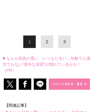
1
2
3
▶なんか顔色が悪い、いつもだるい…年齢でも過
労でもない“意外な原因”が隠れているかも！
［PR］
コメントをする・見る
【関連記事】