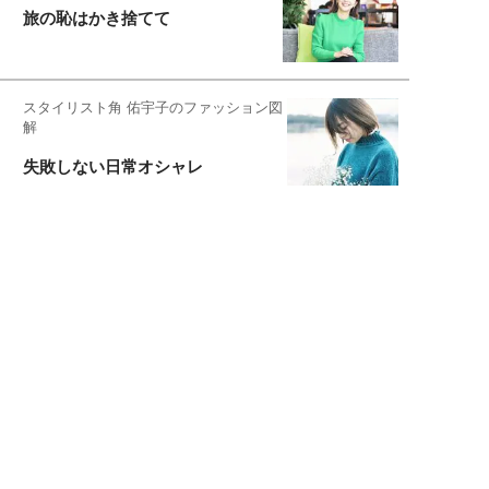
旅の恥はかき捨てて
スタイリスト角 佑宇子のファッション図
解
失敗しない日常オシャレ
元『渡鬼』子役・宇野なおみの
話そ、お茶しよっ元気出そ
宇垣美里が映画への想いを綴る
宇垣美里の沼落ちシネマ