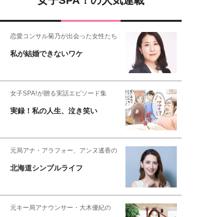
女子SPA！の人気連載
恋愛コンサル菊乃が出会った女性たち
私が結婚できないワケ
女子SPA!が贈る実話エピソード集
実録！私の人生、泣き笑い
元局アナ・アラフォー、アンヌ遙香の
北海道シンプルライフ
元キー局アナウンサー・大木優紀の