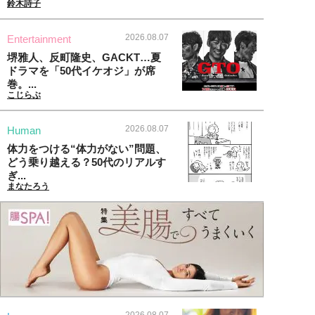
鈴木詩子
2026.08.07
Entertainment
堺雅人、反町隆史、GACKT…夏
ドラマを「50代イケオジ」が席
巻。...
こじらぶ
2026.08.07
Human
体力をつける“体力がない”問題、
どう乗り越える？50代のリアルす
ぎ...
まなたろう