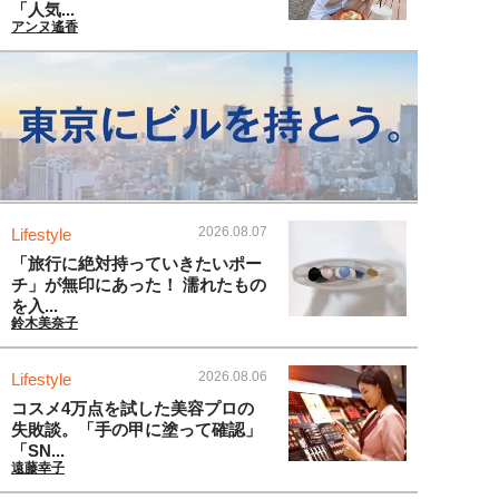
「人気...
アンヌ遙香
2026.08.07
Lifestyle
「旅行に絶対持っていきたいポー
チ」が無印にあった！ 濡れたもの
を入...
鈴木美奈子
2026.08.06
Lifestyle
コスメ4万点を試した美容プロの
失敗談。「手の甲に塗って確認」
「SN...
遠藤幸子