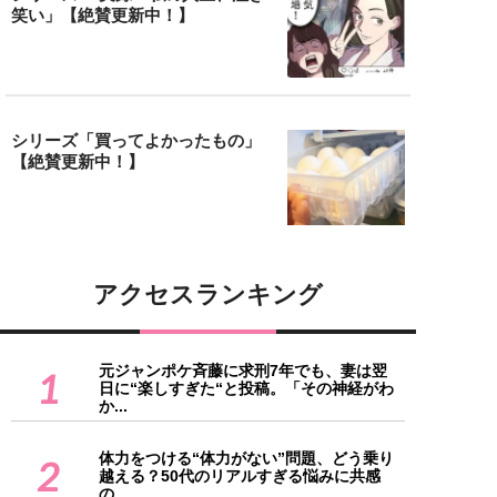
笑い」【絶賛更新中！】
シリーズ「買ってよかったもの」
【絶賛更新中！】
アクセスランキング
元ジャンポケ斉藤に求刑7年でも、妻は翌
1
日に“楽しすぎた“と投稿。「その神経がわ
か...
体力をつける“体力がない”問題、どう乗り
2
越える？50代のリアルすぎる悩みに共感
の...