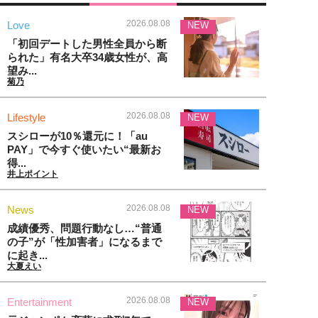
2026.08.08
Love
NEW
「初回デートした男性全員から断
られた」有名大卒34歳女性が、高
望み...
菊乃
2026.08.08
Lifestyle
NEW
スシローが10％還元に！「au
PAY」で今すぐ使いたい“最新お
得...
井上ポイント
2026.08.08
News
NEW
成績優秀、問題行動なし…“普通
の子”が「性加害者」になるまで
に起き...
大夏えい
2026.08.08
Entertainment
NEW