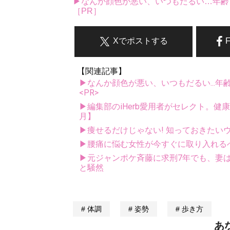
▶なんか顔色が悪い、いつもだるい…年齢
［PR］
Xでポストする
【関連記事】
▶なんか顔色が悪い、いつもだるい...年
<PR>
▶編集部のiHerb愛用者がセレクト。健
月】
▶痩せるだけじゃない! 知っておきたい
▶腰痛に悩む女性が今すぐに取り入れるべき
▶元ジャンポケ斉藤に求刑7年でも、妻は
と騒然
体調
姿勢
歩き方
あ