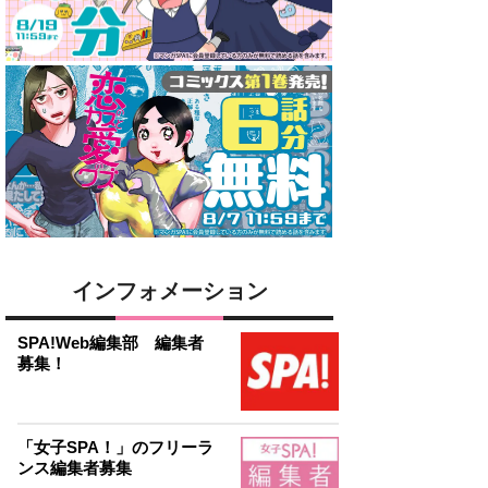
インフォメーション
SPA!Web編集部 編集者
募集！
「女子SPA！」のフリーラ
ンス編集者募集