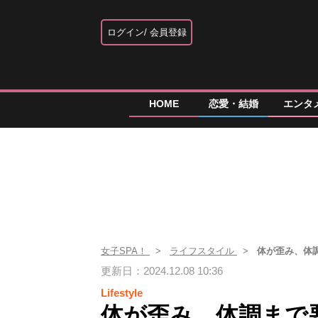
ログイン
会員登録
HOME
恋愛・結婚
エンタ
女子SPA！
ライフスタイル
体が歪み、体
更新日：2024.12.08 10:36
Lifestyle
体が歪み、体調まで