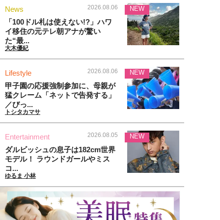
2026.08.06
News
NEW
「100ドル札は使えない!?」ハワ
イ移住の元テレ朝アナが驚い
た“最...
大木優紀
2026.08.06
Lifestyle
NEW
甲子園の応援強制参加に、母親が
猛クレーム「ネットで告発する」
／びっ...
トシタカマサ
2026.08.05
Entertainment
NEW
ダルビッシュの息子は182cm世界
モデル！ ラウンドガールやミス
コ...
ゆるま 小林