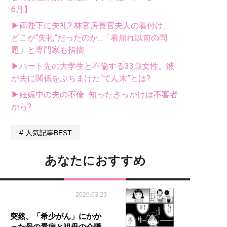
6月】
▶両陛下に失礼? 林官房長官夫人の着付け、
どこが“失礼”だったのか...「着崩れ以前の問
題」と専門家も指摘
▶パート先の大学生と不倫する33歳女性。彼
が夫に関係をぶちまけた“てん末”とは?
▶妊娠中の夫の不倫...知ったきっかけは不審者
から?
人気記事BEST
あなたにおすすめ
2026.03.23
突然、「希少がん」にかか
った母の看病と祖母の介護