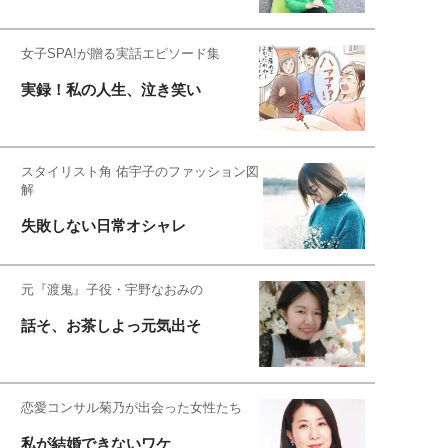
女子SPA!が贈る実話エピソード集
実録！私の人生、泣き笑い
スタイリスト角 佑宇子のファッション図
解
失敗しない日常オシャレ
元『渡鬼』子役・宇野なおみの
話そ、お茶しよっ元気出そ
恋愛コンサル菊乃が出会った女性たち
私が結婚できないワケ