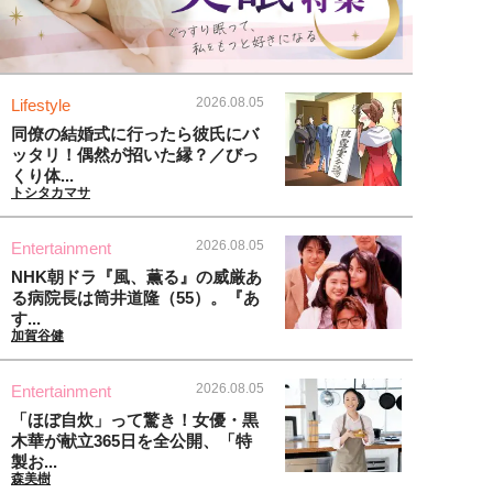
2026.08.05
Lifestyle
同僚の結婚式に行ったら彼氏にバ
ッタリ！偶然が招いた縁？／びっ
くり体...
トシタカマサ
2026.08.05
Entertainment
NHK朝ドラ『風、薫る』の威厳あ
る病院長は筒井道隆（55）。『あ
す...
加賀谷健
2026.08.05
Entertainment
「ほぼ自炊」って驚き！女優・黒
木華が献立365日を全公開、「特
製お...
森美樹