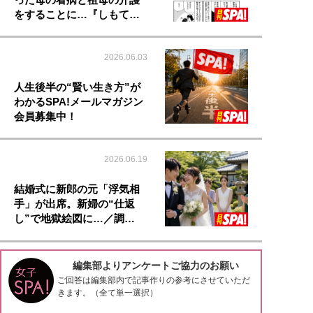
をすることに…『しもて…
2026.06.03
人生後半の“賢い生き方”が
わかるSPA!メールマガジン
会員募集中！
2026.06.19
結婚式に新郎の元「浮気相
手」が出席。新婦の“仕返
し”で地獄絵図に…／調…