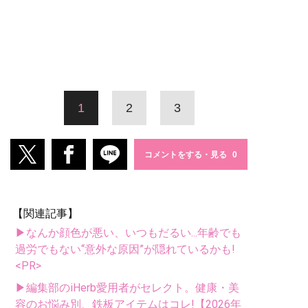
1
2
3
コメントをする・見る
【関連記事】
▶なんか顔色が悪い、いつもだるい...年齢でも
過労でもない“意外な原因”が隠れているかも!
<PR>
▶編集部のiHerb愛用者がセレクト。健康・美
容のお悩み別、鉄板アイテムはコレ!【2026年