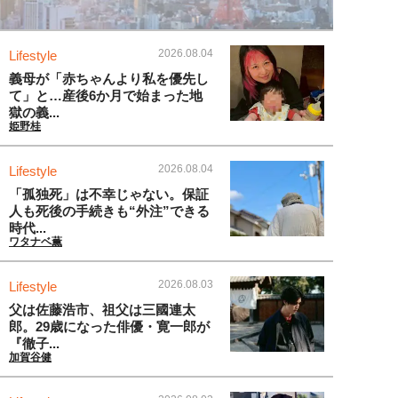
2026.08.04
Lifestyle
義母が「赤ちゃんより私を優先し
て」と…産後6か月で始まった地
獄の義...
姫野桂
2026.08.04
Lifestyle
「孤独死」は不幸じゃない。保証
人も死後の手続きも“外注”できる
時代...
ワタナベ薫
2026.08.03
Lifestyle
父は佐藤浩市、祖父は三國連太
郎。29歳になった俳優・寛一郎が
『徹子...
加賀谷健