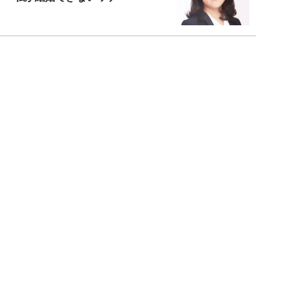
元局アナ・アラフォー、アンヌ遙香の
北海道シンプルライフ
宇垣美里が映画への想いを綴る
宇垣美里の沼落ちシネマ
松本穂香が映画愛を語ります
銀幕ロンリーガール
猫バカライターがおくる