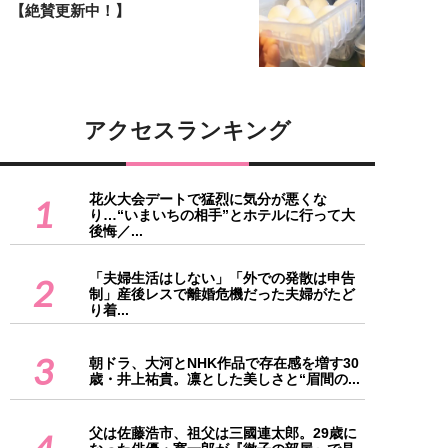
【絶賛更新中！】
アクセスランキング
花火大会デートで猛烈に気分が悪くな
1
り…“いまいちの相手”とホテルに行って大
後悔／...
「夫婦生活はしない」「外での発散は申告
2
制」産後レスで離婚危機だった夫婦がたど
り着...
3
朝ドラ、大河とNHK作品で存在感を増す30
歳・井上祐貴。凛とした美しさと“眉間の...
父は佐藤浩市、祖父は三國連太郎。29歳に