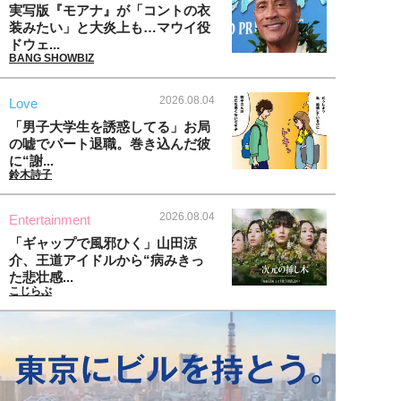
実写版『モアナ』が「コントの衣
装みたい」と大炎上も…マウイ役
ドウェ...
BANG SHOWBIZ
2026.08.04
Love
「男子大学生を誘惑してる」お局
の嘘でパート退職。巻き込んだ彼
に“謝...
鈴木詩子
2026.08.04
Entertainment
「ギャップで風邪ひく」山田涼
介、王道アイドルから“病みきっ
た悲壮感...
こじらぶ