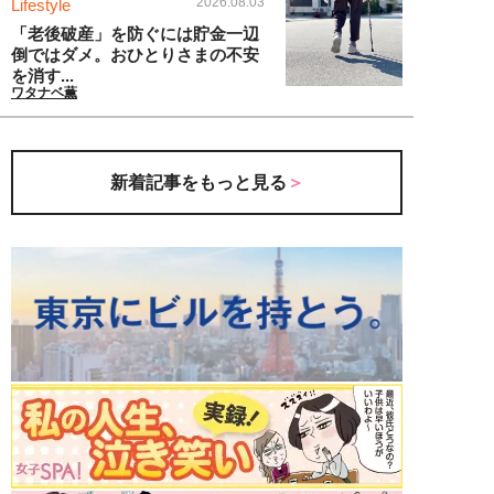
2026.08.03
Lifestyle
「老後破産」を防ぐには貯金一辺
倒ではダメ。おひとりさまの不安
を消す...
ワタナベ薫
新着記事をもっと見る