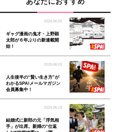
あなたにおすすめ
2026.06.05
ギャグ漫画の鬼才・上野顕
太郎が６年ぶりの新連載開
始！
2026.06.03
人生後半の“賢い生き方”が
わかるSPA!メールマガジン
会員募集中！
2026.06.19
結婚式に新郎の元「浮気相
手」が出席。新婦の“仕返