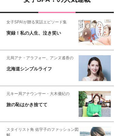
女子SPA!が贈る実話エピソード集
実録！私の人生、泣き笑い
元局アナ・アラフォー、アンヌ遙香の
北海道シンプルライフ
元キー局アナウンサー・大木優紀の
旅の恥はかき捨てて
スタイリスト角 佑宇子のファッション図
解