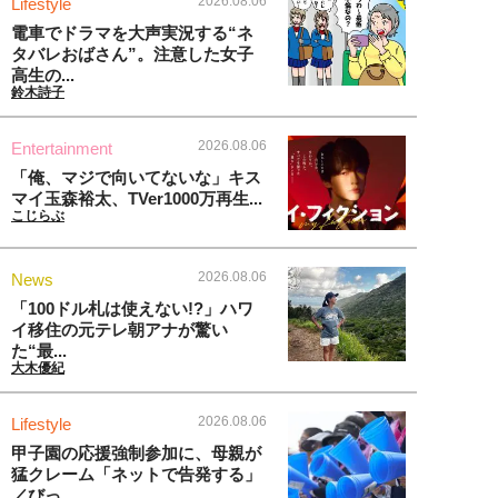
2026.08.06
Lifestyle
電車でドラマを大声実況する“ネ
タバレおばさん”。注意した女子
高生の...
鈴木詩子
2026.08.06
Entertainment
「俺、マジで向いてないな」キス
マイ玉森裕太、TVer1000万再生...
こじらぶ
2026.08.06
News
「100ドル札は使えない!?」ハワ
イ移住の元テレ朝アナが驚い
た“最...
大木優紀
2026.08.06
Lifestyle
甲子園の応援強制参加に、母親が
猛クレーム「ネットで告発する」
／びっ...