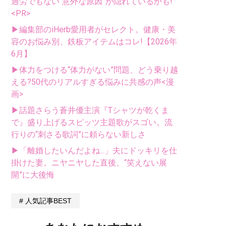
過労でもない“意外な原因”が隠れているかも!
<PR>
▶編集部のiHerb愛用者がセレクト。健康・美
容のお悩み別、鉄板アイテムはコレ!【2026年
6月】
▶体力をつける“体力がない”問題、どう乗り越
える?50代のリアルすぎる悩みに共感の声<漫
画>
▶話題さらう蒼井優主演『Tシャツが乾くま
で』盛り上げるスピッツ主題歌がスゴい。流
行りの“刺さる歌詞”に頼らない新しさ
▶「離婚したいんだよね...」夫にドッキリを仕
掛けた妻。ニヤニヤした直後、“笑えない展
開”に大後悔
人気記事BEST