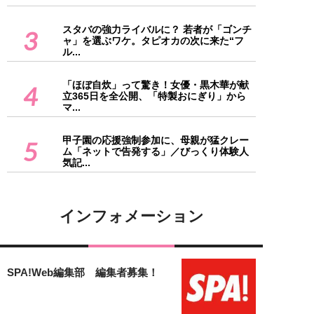
スタバの強力ライバルに？ 若者が「ゴンチ
3
ャ」を選ぶワケ。タピオカの次に来た“フ
ル...
「ほぼ自炊」って驚き！女優・黒木華が献
4
立365日を全公開、「特製おにぎり」から
マ...
甲子園の応援強制参加に、母親が猛クレー
5
ム「ネットで告発する」／びっくり体験人
気記...
インフォメーション
SPA!Web編集部 編集者募集！