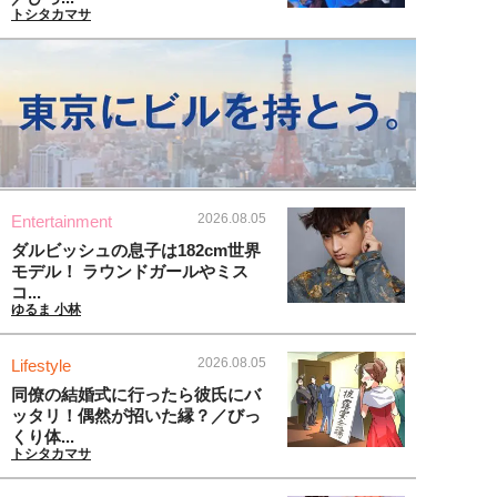
トシタカマサ
2026.08.05
Entertainment
ダルビッシュの息子は182cm世界
モデル！ ラウンドガールやミス
コ...
ゆるま 小林
2026.08.05
Lifestyle
同僚の結婚式に行ったら彼氏にバ
ッタリ！偶然が招いた縁？／びっ
くり体...
トシタカマサ