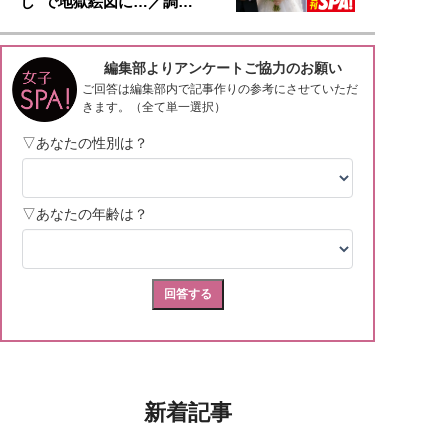
し”で地獄絵図に…／調…
新着記事