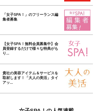
「女子SPA！」のフリーランス編
集者募集
【女子SPA！無料会員募集中】会
員登録するだけで様々な特典がも
り...
貴社の美容アイテム＆サービスを
取材します！「大人の美活」タイ
アッ...
女子SPA！の人気連載