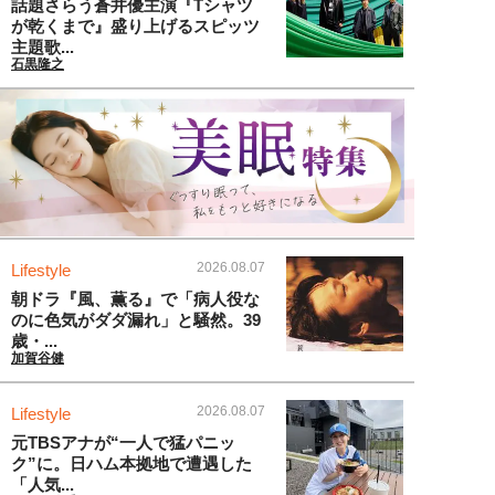
話題さらう蒼井優主演『Tシャツ
が乾くまで』盛り上げるスピッツ
主題歌...
石黒隆之
2026.08.07
Lifestyle
朝ドラ『風、薫る』で「病人役な
のに色気がダダ漏れ」と騒然。39
歳・...
加賀谷健
2026.08.07
Lifestyle
元TBSアナが“一人で猛パニッ
ク”に。日ハム本拠地で遭遇した
「人気...