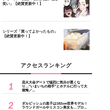
笑い」【絶賛更新中！】
シリーズ「買ってよかったもの」
【絶賛更新中！】
アクセスランキング
花火大会デートで猛烈に気分が悪くな
1
り…“いまいちの相手”とホテルに行って大
後悔／...
2
ダルビッシュの息子は182cm世界モデル！
ラウンドガールやミスコン美女も…プロ...