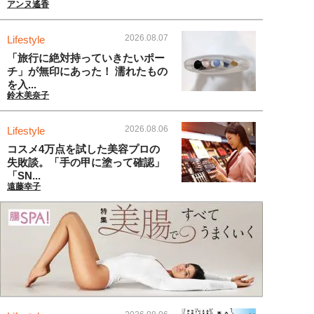
アンヌ遙香
2026.08.07
Lifestyle
「旅行に絶対持っていきたいポー
チ」が無印にあった！ 濡れたもの
を入...
鈴木美奈子
2026.08.06
Lifestyle
コスメ4万点を試した美容プロの
失敗談。「手の甲に塗って確認」
「SN...
遠藤幸子