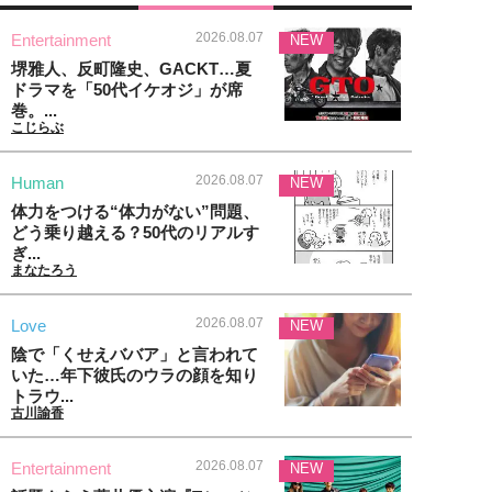
2026.08.07
Entertainment
NEW
堺雅人、反町隆史、GACKT…夏
ドラマを「50代イケオジ」が席
巻。...
こじらぶ
2026.08.07
Human
NEW
体力をつける“体力がない”問題、
どう乗り越える？50代のリアルす
ぎ...
まなたろう
2026.08.07
Love
NEW
陰で「くせえババア」と言われて
いた…年下彼氏のウラの顔を知り
トラウ...
古川諭香
2026.08.07
Entertainment
NEW