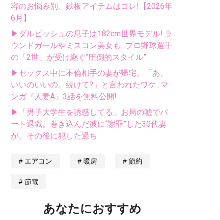
容のお悩み別、鉄板アイテムはコレ!【2026年
6月】
▶ダルビッシュの息子は182cm世界モデル! ラ
ウンドガールやミスコン美女も...プロ野球選手
の「2世」が受け継ぐ“圧倒的スタイル”
▶セックス中に不倫相手の妻が帰宅。「あ、
いいのいいの。続けて?」と言われたワケ...マ
ンガ『人妻A』3話を無料公開!
▶「男子大学生を誘惑してる」お局の嘘でパ
ート退職。巻き込んだ彼に“謝罪”した30代妻
が、その後に犯した過ち
エアコン
暖房
節約
節電
あなたにおすすめ