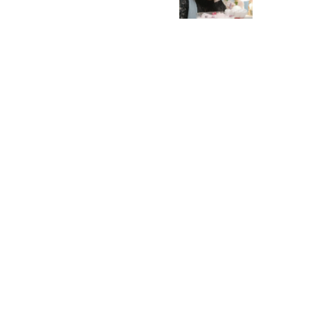
恋愛コンサル菊乃が出会った女性たち
私が結婚できないワケ
元局アナ・アラフォー、アンヌ遙香の
北海道シンプルライフ
宇垣美里が映画への想いを綴る
宇垣美里の沼落ちシネマ
松本穂香が映画愛を語ります