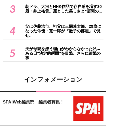
3
朝ドラ、大河とNHK作品で存在感を増す30
歳・井上祐貴。凛とした美しさと“眉間の...
父は佐藤浩市、祖父は三國連太郎。29歳に
4
なった俳優・寛一郎が『徹子の部屋』で見
せ...
夫が母親を嫌う理由がわからなかった私→
5
ある日“決定的瞬間”を目撃。さらに衝撃の
事...
インフォメーション
SPA!Web編集部 編集者募集！