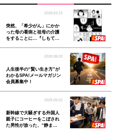
2026.03.23
突然、「希少がん」にかか
った母の看病と祖母の介護
をすることに…『しもて…
2026.06.03
人生後半の“賢い生き方”が
わかるSPA!メールマガジン
会員募集中！
2026.05.02
新幹線で大騒ぎする外国人
親子にコーヒーをこぼされ
た男性が放った、“静ま…