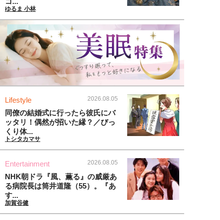
コ...
ゆるま 小林
2026.08.05
Lifestyle
同僚の結婚式に行ったら彼氏にバ
ッタリ！偶然が招いた縁？／びっ
くり体...
トシタカマサ
2026.08.05
Entertainment
NHK朝ドラ『風、薫る』の威厳あ
る病院長は筒井道隆（55）。『あ
す...
加賀谷健