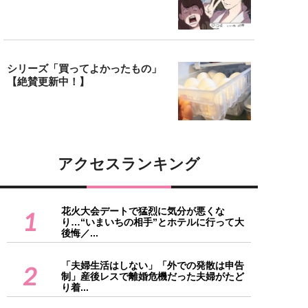
シリーズ「買ってよかったもの」
【絶賛更新中！】
アクセスランキング
花火大会デートで猛烈に気分が悪くな
1
り…“いまいちの相手”とホテルに行って大
後悔／...
「夫婦生活はしない」「外での発散は申告
2
制」産後レスで離婚危機だった夫婦がたど
り着...