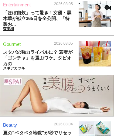
2026.08.05
Entertainment
「ほぼ自炊」って驚き！女優・黒
木華が献立365日を全公開、「特
製お...
森美樹
2026.08.05
Gourmet
スタバの強力ライバルに？ 若者が
「ゴンチャ」を選ぶワケ。タピオ
カの...
スギアカツキ
2026.08.04
Beauty
夏の“ベタベタ地獄”が秒でリセッ