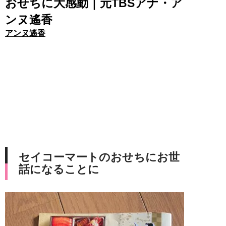
おせちに大感動｜元TBSアナ・ア
ンヌ遙香
アンヌ遙香
セイコーマートのおせちにお世
話になることに