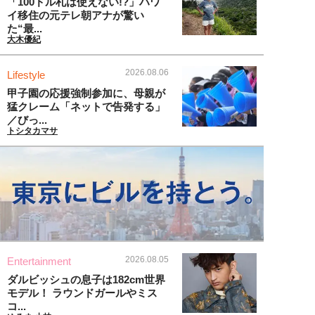
「100ドル札は使えない!?」ハワ
イ移住の元テレ朝アナが驚い
た“最...
大木優紀
2026.08.06
Lifestyle
甲子園の応援強制参加に、母親が
猛クレーム「ネットで告発する」
／びっ...
トシタカマサ
2026.08.05
Entertainment
ダルビッシュの息子は182cm世界
モデル！ ラウンドガールやミス
コ...