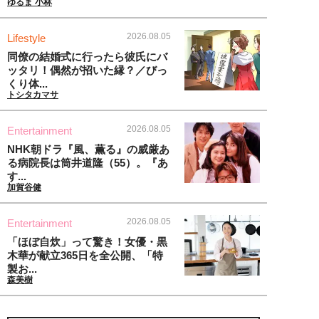
ゆるま 小林
2026.08.05
Lifestyle
同僚の結婚式に行ったら彼氏にバ
ッタリ！偶然が招いた縁？／びっ
くり体...
トシタカマサ
2026.08.05
Entertainment
NHK朝ドラ『風、薫る』の威厳あ
る病院長は筒井道隆（55）。『あ
す...
加賀谷健
2026.08.05
Entertainment
「ほぼ自炊」って驚き！女優・黒
木華が献立365日を全公開、「特
製お...
森美樹