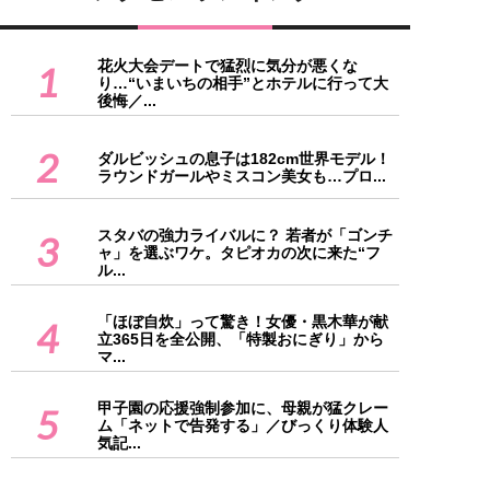
花火大会デートで猛烈に気分が悪くな
1
り…“いまいちの相手”とホテルに行って大
後悔／...
2
ダルビッシュの息子は182cm世界モデル！
ラウンドガールやミスコン美女も…プロ...
スタバの強力ライバルに？ 若者が「ゴンチ
3
ャ」を選ぶワケ。タピオカの次に来た“フ
ル...
「ほぼ自炊」って驚き！女優・黒木華が献
4
立365日を全公開、「特製おにぎり」から
マ...
甲子園の応援強制参加に、母親が猛クレー
5
ム「ネットで告発する」／びっくり体験人
気記...