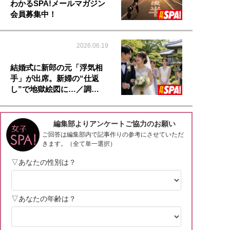
わかるSPA!メールマガジン
会員募集中！
2026.06.19
結婚式に新郎の元「浮気相
手」が出席。新婦の“仕返
し”で地獄絵図に…／調…