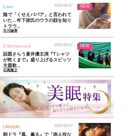
2026.08.07
Love
NEW
陰で「くせえババア」と言われて
いた…年下彼氏のウラの顔を知り
トラウ...
古川諭香
2026.08.07
Entertainment
NEW
話題さらう蒼井優主演『Tシャツ
が乾くまで』盛り上げるスピッツ
主題歌...
石黒隆之
2026.08.07
Lifestyle
朝ドラ『風、薫る』で「病人役な