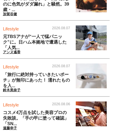
のに色気がダダ漏れ」と騒然。39
歳・...
加賀谷健
2026.08.07
Lifestyle
元TBSアナが“一人で猛パニッ
ク”に。日ハム本拠地で遭遇した
「人気...
アンヌ遙香
2026.08.07
Lifestyle
「旅行に絶対持っていきたいポー
チ」が無印にあった！ 濡れたもの
を入...
鈴木美奈子
2026.08.06
Lifestyle
コスメ4万点を試した美容プロの
失敗談。「手の甲に塗って確認」
「SN...
遠藤幸子