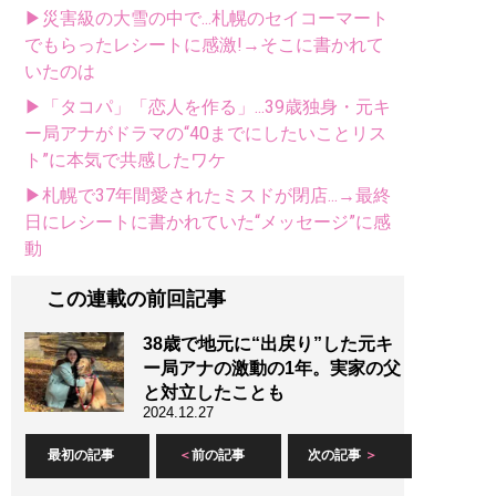
▶災害級の大雪の中で...札幌のセイコーマート
でもらったレシートに感激!→そこに書かれて
いたのは
▶「タコパ」「恋人を作る」...39歳独身・元キ
ー局アナがドラマの“40までにしたいことリス
ト”に本気で共感したワケ
▶札幌で37年間愛されたミスドが閉店...→最終
日にレシートに書かれていた“メッセージ”に感
動
この連載の前回記事
38歳で地元に“出戻り”した元キ
ー局アナの激動の1年。実家の父
と対立したことも
2024.12.27
最初の記事
前の記事
次の記事