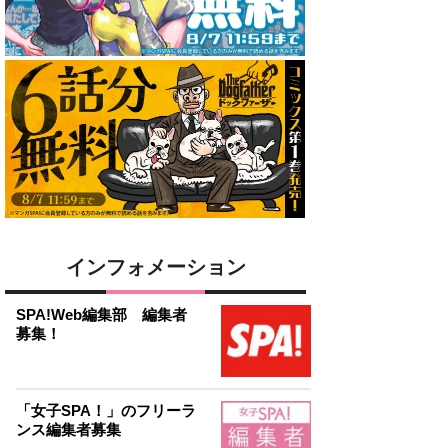
インフォメーション
SPA!Web編集部 編集者
募集！
「女子SPA！」のフリーラ
ンス編集者募集