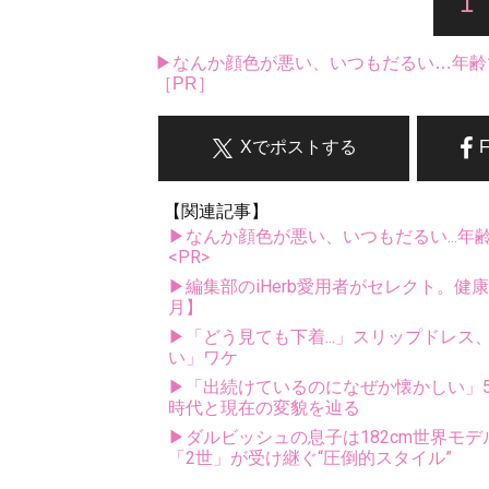
1
▶なんか顔色が悪い、いつもだるい…年齢
［PR］
Xでポストする
【関連記事】
▶なんか顔色が悪い、いつもだるい...年
<PR>
▶編集部のiHerb愛用者がセレクト。健
月】
▶「どう見ても下着...」スリップドレ
い」ワケ
▶「出続けているのになぜか懐かしい」5
時代と現在の変貌を辿る
▶ダルビッシュの息子は182cm世界モデ
「2世」が受け継ぐ“圧倒的スタイル”