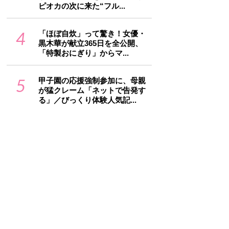
ピオカの次に来た“フル...
4
「ほぼ自炊」って驚き！女優・
黒木華が献立365日を全公開、
「特製おにぎり」からマ...
5
甲子園の応援強制参加に、母親
が猛クレーム「ネットで告発す
る」／びっくり体験人気記...