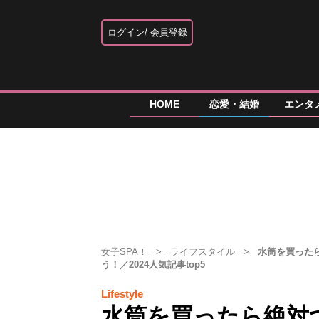
ログイン
会員登録
HOME
恋愛・結婚
エンタ
女子SPA！
ライフスタイル
水筒を買ったら
う！／2024人気記事top5
Lifestyle
水筒を買ったら絶対つ