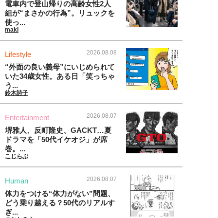
電車内で登山帰りの高齢女性2人
組が“まさかの行為”。リュックを
使っ...
maki
2026.08.08
Lifestyle
“外面の良い義母”にいじめられて
いた34歳女性。ある日「笑っちゃ
う...
鈴木詩子
2026.08.07
Entertainment
堺雅人、反町隆史、GACKT…夏
ドラマを「50代イケオジ」が席
巻。...
こじらぶ
2026.08.07
Human
体力をつける“体力がない”問題、
どう乗り越える？50代のリアルす
ぎ...