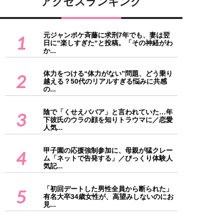
アクセスランキング
元ジャンポケ斉藤に求刑7年でも、妻は翌
1
日に“楽しすぎた“と投稿。「その神経がわ
か...
体力をつける“体力がない”問題、どう乗り
2
越える？50代のリアルすぎる悩みに共感
の...
陰で「くせえババア」と言われていた…年
3
下彼氏のウラの顔を知りトラウマに／恋愛
人気...
甲子園の応援強制参加に、母親が猛クレー
4
ム「ネットで告発する」／びっくり体験人
気記...
「初回デートした男性全員から断られた」
5
有名大卒34歳女性が、高望みしないのにお
見...