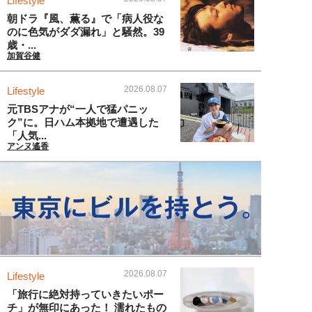
Lifestyle
朝ドラ『風、薫る』で「病人役な
のに色気がダダ漏れ」と騒然。39
歳・...
加賀谷健
2026.08.07
Lifestyle
元TBSアナが“一人で猛パニッ
ク”に。日ハム本拠地で遭遇した
「人気...
アンヌ遙香
2026.08.07
Lifestyle
「旅行に絶対持っていきたいポー
チ」が無印にあった！ 濡れたもの