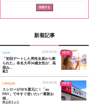
新着記事
2026.08.08
Love
NEW
「初回デートした男性全員から断
られた」有名大卒34歳女性が、高
望み...
菊乃
2026.08.08
Lifestyle
NEW
スシローが10％還元に！「au
PAY」で今すぐ使いたい“最新お
得...
井上ポイント