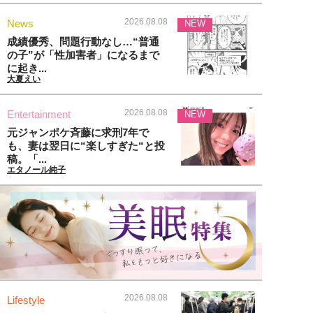
2026.08.08
News
NEW
成績優秀、問題行動なし…“普通
の子”が「性加害者」になるまで
に起き...
大夏えい
2026.08.08
Entertainment
NEW
元ジャンポケ斉藤に求刑7年で
も、妻は翌日に“楽しすぎた“と投
稿。「...
エタノール純子
2026.08.08
Lifestyle