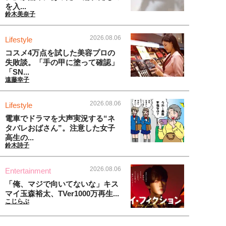
を入...
鈴木美奈子
2026.08.06
Lifestyle
コスメ4万点を試した美容プロの
失敗談。「手の甲に塗って確認」
「SN...
遠藤幸子
2026.08.06
Lifestyle
電車でドラマを大声実況する“ネ
タバレおばさん”。注意した女子
高生の...
鈴木詩子
2026.08.06
Entertainment
「俺、マジで向いてないな」キス
マイ玉森裕太、TVer1000万再生...
こじらぶ