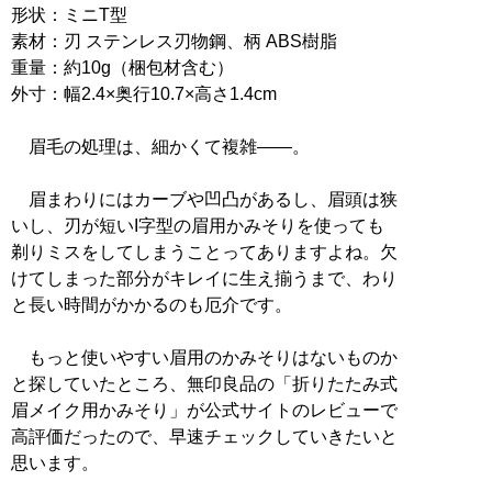
形状：ミニT型
素材：刃 ステンレス刃物鋼、柄 ABS樹脂
重量：約10g（梱包材含む）
外寸：幅2.4×奥行10.7×高さ1.4cm
眉毛の処理は、細かくて複雑――。
眉まわりにはカーブや凹凸があるし、眉頭は狭
いし、刃が短いI字型の眉用かみそりを使っても
剃りミスをしてしまうことってありますよね。欠
けてしまった部分がキレイに生え揃うまで、わり
と長い時間がかかるのも厄介です。
もっと使いやすい眉用のかみそりはないものか
と探していたところ、無印良品の「折りたたみ式
眉メイク用かみそり」が公式サイトのレビューで
高評価だったので、早速チェックしていきたいと
思います。