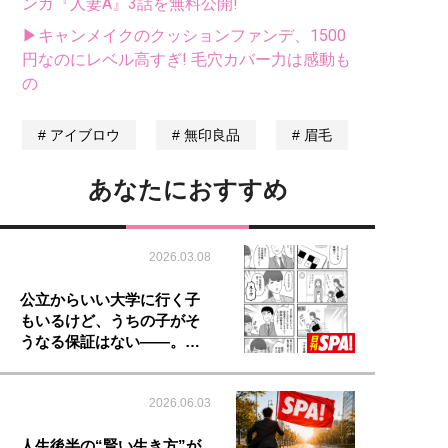
ンガ『人妻A』3話を無料公開!
▶キャンメイクのクッションファンデ、1500
円なのにレベル高すぎ! 毛穴カバー力は感動も
の
アイブロウ
無印良品
眉毛
あなたにおすすめ
2026.03.08
公立からいい大学に行く子
もいるけど、うちの子がそ
うなる保証はない――。…
2026.06.03
人生後半の“賢い生き方”が