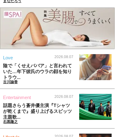
まなたろう
2026.08.07
Love
陰で「くせえババア」と言われて
いた…年下彼氏のウラの顔を知り
トラウ...
古川諭香
2026.08.07
Entertainment
話題さらう蒼井優主演『Tシャツ
が乾くまで』盛り上げるスピッツ
主題歌...
石黒隆之
2026.08.07