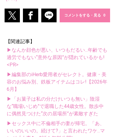
コメントをする・見る
【関連記事】
▶なんか顔色が悪い、いつもだるい...年齢でも
過労でもない“意外な原因”が隠れているかも!
<PR>
▶編集部のiHerb愛用者がセレクト。健康・美
容のお悩み別、鉄板アイテムはコレ!【2026年
6月】
▶「お菓子は私の分だけいつも無い」陰湿
な“職場いじめ”で退職した44歳女性。散歩中
に偶然見つけた“次の居場所”が素敵すぎた
▶セックス中に不倫相手の妻が帰宅。「あ、
いいのいいの。続けて?」と言われたワケ...マ