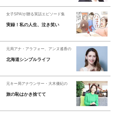
女子SPA!が贈る実話エピソード集
実録！私の人生、泣き笑い
元局アナ・アラフォー、アンヌ遙香の
北海道シンプルライフ
元キー局アナウンサー・大木優紀の
旅の恥はかき捨てて
スタイリスト角 佑宇子のファッション図
解