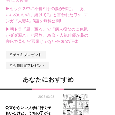
開”に大後悔
▶セックス中に不倫相手の妻が帰宅。「あ、
いいのいいの。続けて?」と言われたワケ...マ
ンガ『人妻A』3話を無料公開!
▶朝ドラ『風、薫る』で「病人役なのに色気
がダダ漏れ」と騒然。39歳・人気俳優が藁の
寝床で見せた“尋常じゃない色気”の正体
チェキプレゼント
会員限定プレゼント
あなたにおすすめ
2026.03.08
公立からいい大学に行く子
もいるけど、うちの子がそ