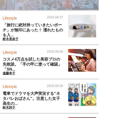
2026.08.07
Lifestyle
「旅行に絶対持っていきたいポー
チ」が無印にあった！ 濡れたもの
を入...
鈴木美奈子
2026.08.06
Lifestyle
コスメ4万点を試した美容プロの
失敗談。「手の甲に塗って確認」
「SN...
遠藤幸子
2026.08.06
Lifestyle
電車でドラマを大声実況する“ネ
タバレおばさん”。注意した女子
高生の...
鈴木詩子