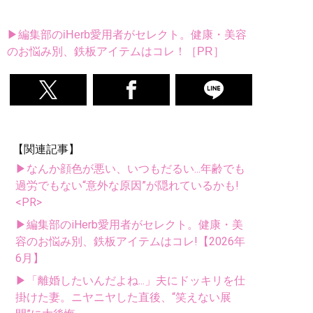
▶編集部のiHerb愛用者がセレクト。健康・美容
のお悩み別、鉄板アイテムはコレ！［PR］
【関連記事】
▶なんか顔色が悪い、いつもだるい...年齢でも
過労でもない“意外な原因”が隠れているかも!
<PR>
▶編集部のiHerb愛用者がセレクト。健康・美
容のお悩み別、鉄板アイテムはコレ!【2026年
6月】
▶「離婚したいんだよね...」夫にドッキリを仕
掛けた妻。ニヤニヤした直後、“笑えない展