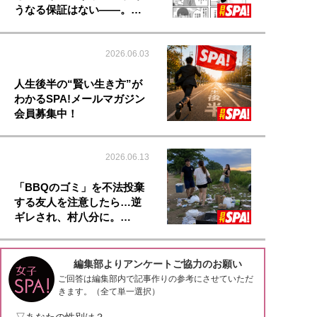
うなる保証はない――。…
2026.06.03
人生後半の“賢い生き方”が
わかるSPA!メールマガジン
会員募集中！
2026.06.13
「BBQのゴミ」を不法投棄
する友人を注意したら…逆
ギレされ、村八分に。…