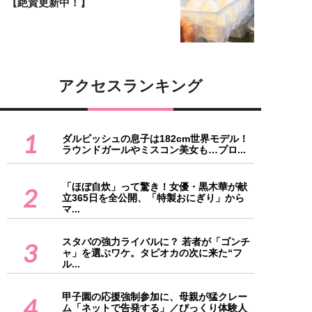
【絶賛更新中！】
アクセスランキング
1
ダルビッシュの息子は182cm世界モデル！
ラウンドガールやミスコン美女も…プロ...
「ほぼ自炊」って驚き！女優・黒木華が献
2
立365日を全公開、「特製おにぎり」から
マ...
スタバの強力ライバルに？ 若者が「ゴンチ
3
ャ」を選ぶワケ。タピオカの次に来た“フ
ル...
甲子園の応援強制参加に、母親が猛クレー
4
ム「ネットで告発する」／びっくり体験人