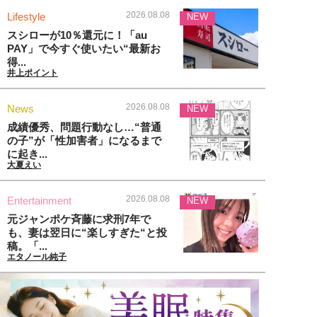
2026.08.08
Lifestyle
NEW
スシローが10％還元に！「au
PAY」で今すぐ使いたい“最新お
得...
井上ポイント
2026.08.08
News
NEW
成績優秀、問題行動なし…“普通
の子”が「性加害者」になるまで
に起き...
大夏えい
2026.08.08
Entertainment
NEW
元ジャンポケ斉藤に求刑7年で
も、妻は翌日に“楽しすぎた“と投
稿。「...
エタノール純子