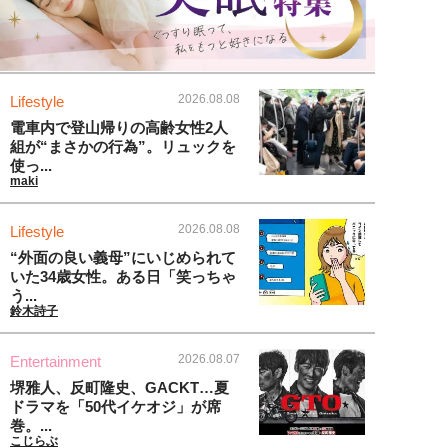
2026.08.08
Lifestyle
電車内で登山帰りの高齢女性2人
組が“まさかの行為”。リュックを
使っ...
maki
2026.08.08
Lifestyle
“外面の良い義母”にいじめられて
いた34歳女性。ある日「笑っちゃ
う...
鈴木詩子
2026.08.07
Entertainment
堺雅人、反町隆史、GACKT…夏
ドラマを「50代イケオジ」が席
巻。...
こじらぶ