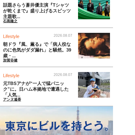
話題さらう蒼井優主演『Tシャツ
が乾くまで』盛り上げるスピッツ
主題歌...
石黒隆之
2026.08.07
Lifestyle
朝ドラ『風、薫る』で「病人役な
のに色気がダダ漏れ」と騒然。39
歳・...
加賀谷健
2026.08.07
Lifestyle
元TBSアナが“一人で猛パニッ
ク”に。日ハム本拠地で遭遇した
「人気...
アンヌ遙香