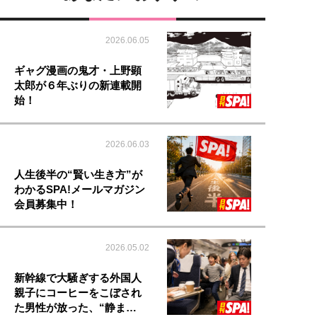
2026.06.05
ギャグ漫画の鬼才・上野顕
太郎が６年ぶりの新連載開
始！
2026.06.03
人生後半の“賢い生き方”が
わかるSPA!メールマガジン
会員募集中！
2026.05.02
新幹線で大騒ぎする外国人
親子にコーヒーをこぼされ
た男性が放った、“静ま…