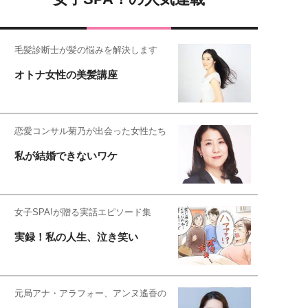
毛髪診断士が髪の悩みを解決します
オトナ女性の美髪講座
恋愛コンサル菊乃が出会った女性たち
私が結婚できないワケ
女子SPA!が贈る実話エピソード集
実録！私の人生、泣き笑い
元局アナ・アラフォー、アンヌ遙香の