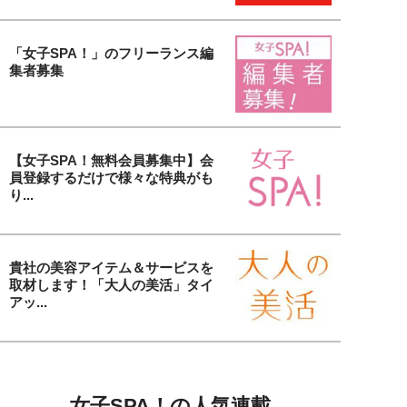
「女子SPA！」のフリーランス編
集者募集
【女子SPA！無料会員募集中】会
員登録するだけで様々な特典がも
り...
貴社の美容アイテム＆サービスを
取材します！「大人の美活」タイ
アッ...
女子SPA！の人気連載