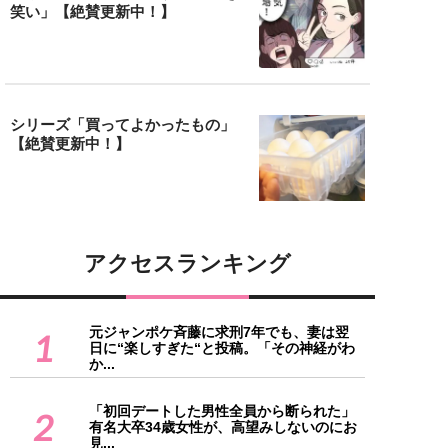
笑い」【絶賛更新中！】
シリーズ「買ってよかったもの」
【絶賛更新中！】
アクセスランキング
元ジャンポケ斉藤に求刑7年でも、妻は翌
1
日に“楽しすぎた“と投稿。「その神経がわ
か...
「初回デートした男性全員から断られた」
2
有名大卒34歳女性が、高望みしないのにお
見...