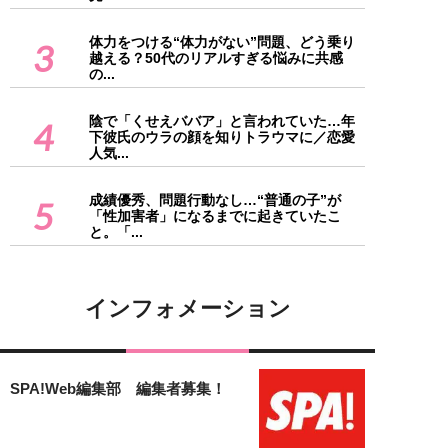
体力をつける“体力がない”問題、どう乗り
3
越える？50代のリアルすぎる悩みに共感
の...
陰で「くせえババア」と言われていた…年
4
下彼氏のウラの顔を知りトラウマに／恋愛
人気...
成績優秀、問題行動なし…“普通の子”が
5
「性加害者」になるまでに起きていたこ
と。「...
インフォメーション
SPA!Web編集部 編集者募集！