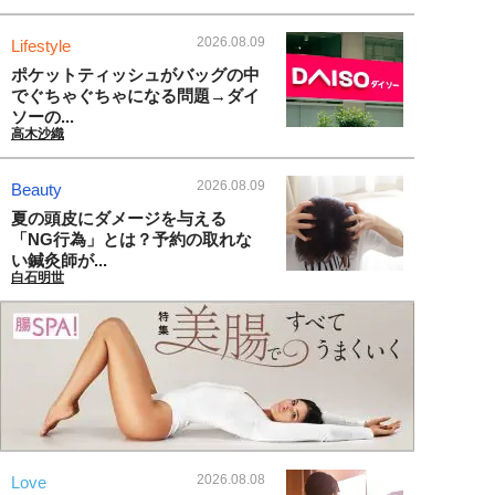
2026.08.09
Lifestyle
ポケットティッシュがバッグの中
でぐちゃぐちゃになる問題→ダイ
ソーの...
高木沙織
2026.08.09
Beauty
夏の頭皮にダメージを与える
「NG行為」とは？予約の取れな
い鍼灸師が...
白石明世
2026.08.08
Love