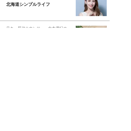
北海道シンプルライフ
元キー局アナウンサー・大木優紀の
旅の恥はかき捨てて
スタイリスト角 佑宇子のファッション図
解
失敗しない日常オシャレ
元『渡鬼』子役・宇野なおみの
話そ、お茶しよっ元気出そ