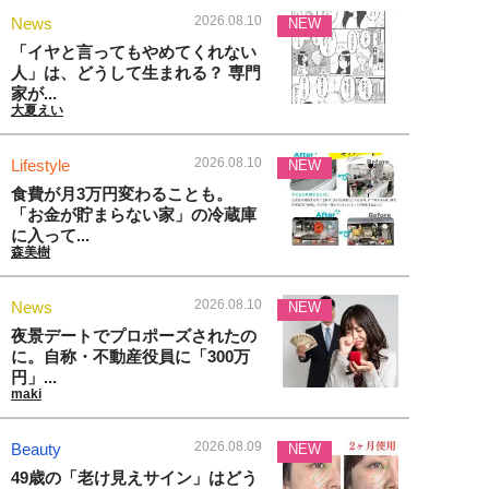
2026.08.10
News
NEW
「イヤと言ってもやめてくれない
人」は、どうして生まれる？ 専門
家が...
大夏えい
2026.08.10
Lifestyle
NEW
食費が月3万円変わることも。
「お金が貯まらない家」の冷蔵庫
に入って...
森美樹
2026.08.10
News
NEW
夜景デートでプロポーズされたの
に。自称・不動産役員に「300万
円」...
maki
2026.08.09
Beauty
NEW
49歳の「老け見えサイン」はどう