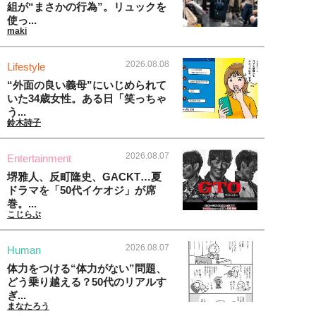
組が“まさかの行為”。リュックを
使っ...
maki
2026.08.08
Lifestyle
“外面の良い義母”にいじめられて
いた34歳女性。ある日「笑っちゃ
う...
鈴木詩子
2026.08.07
Entertainment
堺雅人、反町隆史、GACKT…夏
ドラマを「50代イケオジ」が席
巻。...
こじらぶ
2026.08.07
Human
体力をつける“体力がない”問題、
どう乗り越える？50代のリアルす
ぎ...
まなたろう