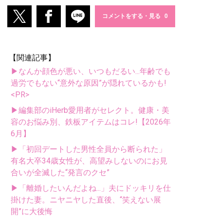
コメントをする・見る
【関連記事】
▶なんか顔色が悪い、いつもだるい...年齢でも
過労でもない“意外な原因”が隠れているかも!
<PR>
▶編集部のiHerb愛用者がセレクト。健康・美
容のお悩み別、鉄板アイテムはコレ!【2026年
6月】
▶「初回デートした男性全員から断られた」
有名大卒34歳女性が、高望みしないのにお見
合いが全滅した“発言のクセ”
▶「離婚したいんだよね...」夫にドッキリを仕
掛けた妻。ニヤニヤした直後、“笑えない展
開”に大後悔