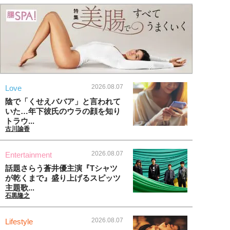
2026.08.07
Love
陰で「くせえババア」と言われて
いた…年下彼氏のウラの顔を知り
トラウ...
古川諭香
2026.08.07
Entertainment
話題さらう蒼井優主演『Tシャツ
が乾くまで』盛り上げるスピッツ
主題歌...
石黒隆之
2026.08.07
Lifestyle