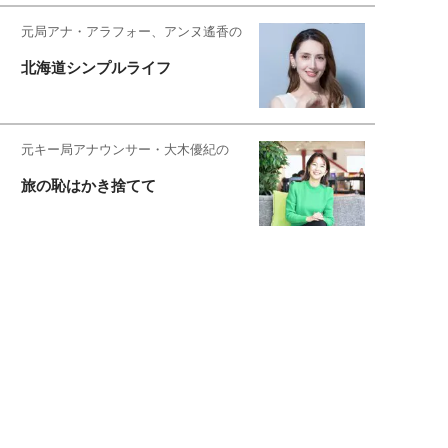
元局アナ・アラフォー、アンヌ遙香の
北海道シンプルライフ
元キー局アナウンサー・大木優紀の
旅の恥はかき捨てて
スタイリスト角 佑宇子のファッション図
解
失敗しない日常オシャレ
元『渡鬼』子役・宇野なおみの
話そ、お茶しよっ元気出そ