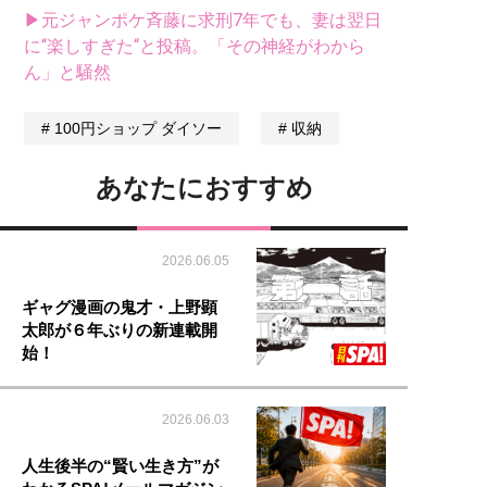
▶元ジャンポケ斉藤に求刑7年でも、妻は翌日
に“楽しすぎた“と投稿。「その神経がわから
ん」と騒然
100円ショップ ダイソー
収納
あなたにおすすめ
2026.06.05
ギャグ漫画の鬼才・上野顕
太郎が６年ぶりの新連載開
始！
2026.06.03
人生後半の“賢い生き方”が