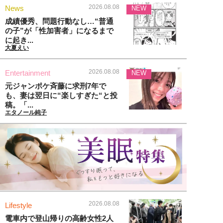
2026.08.08
News
NEW
成績優秀、問題行動なし…“普通
の子”が「性加害者」になるまで
に起き...
大夏えい
2026.08.08
Entertainment
NEW
元ジャンポケ斉藤に求刑7年で
も、妻は翌日に“楽しすぎた“と投
稿。「...
エタノール純子
2026.08.08
Lifestyle
電車内で登山帰りの高齢女性2人