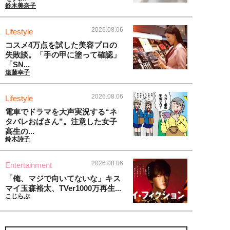
鈴木美奈子
2026.08.06
Lifestyle
コスメ4万点を試した美容プロの
失敗談。「手の甲に塗って確認」
「SN...
遠藤幸子
2026.08.06
Lifestyle
電車でドラマを大声実況する“ネ
タバレおばさん”。注意した女子
高生の...
鈴木詩子
2026.08.06
Entertainment
「俺、マジで向いてないな」キス
マイ玉森裕太、TVer1000万再生...
こじらぶ