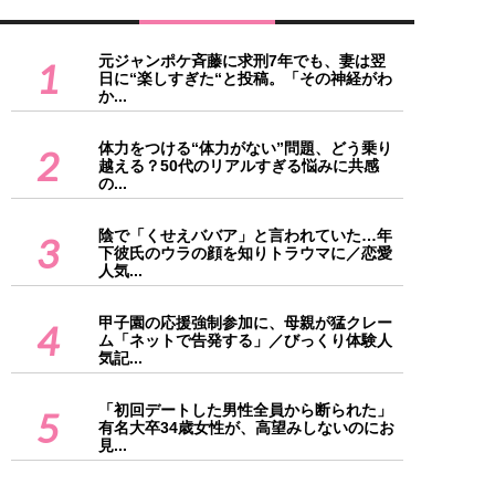
元ジャンポケ斉藤に求刑7年でも、妻は翌
1
日に“楽しすぎた“と投稿。「その神経がわ
か...
体力をつける“体力がない”問題、どう乗り
2
越える？50代のリアルすぎる悩みに共感
の...
陰で「くせえババア」と言われていた…年
3
下彼氏のウラの顔を知りトラウマに／恋愛
人気...
甲子園の応援強制参加に、母親が猛クレー
4
ム「ネットで告発する」／びっくり体験人
気記...
「初回デートした男性全員から断られた」
5
有名大卒34歳女性が、高望みしないのにお
見...