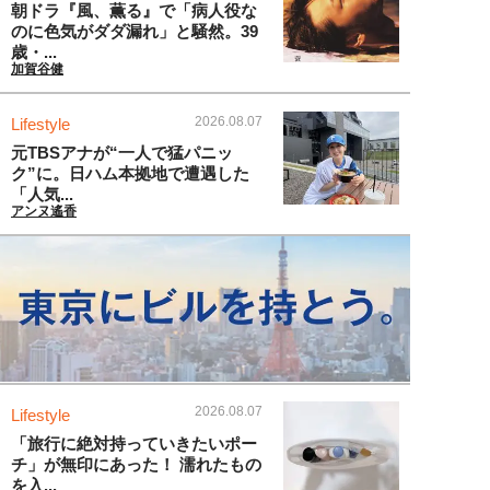
朝ドラ『風、薫る』で「病人役な
のに色気がダダ漏れ」と騒然。39
歳・...
加賀谷健
2026.08.07
Lifestyle
元TBSアナが“一人で猛パニッ
ク”に。日ハム本拠地で遭遇した
「人気...
アンヌ遙香
2026.08.07
Lifestyle
「旅行に絶対持っていきたいポー
チ」が無印にあった！ 濡れたもの
を入...