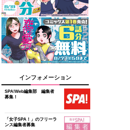
インフォメーション
SPA!Web編集部 編集者
募集！
「女子SPA！」のフリーラ
ンス編集者募集