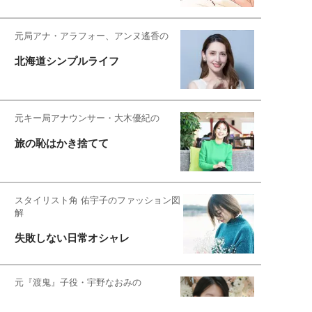
元局アナ・アラフォー、アンヌ遙香の
北海道シンプルライフ
元キー局アナウンサー・大木優紀の
旅の恥はかき捨てて
スタイリスト角 佑宇子のファッション図
解
失敗しない日常オシャレ
元『渡鬼』子役・宇野なおみの
話そ、お茶しよっ元気出そ