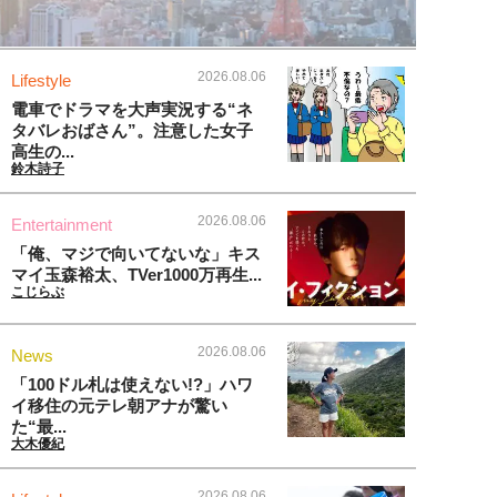
2026.08.06
Lifestyle
電車でドラマを大声実況する“ネ
タバレおばさん”。注意した女子
高生の...
鈴木詩子
2026.08.06
Entertainment
「俺、マジで向いてないな」キス
マイ玉森裕太、TVer1000万再生...
こじらぶ
2026.08.06
News
「100ドル札は使えない!?」ハワ
イ移住の元テレ朝アナが驚い
た“最...
大木優紀
2026.08.06