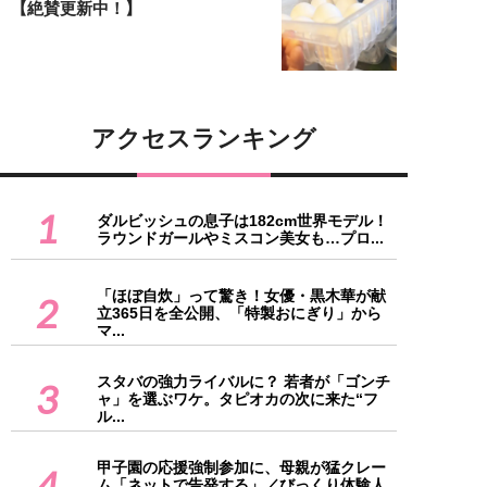
【絶賛更新中！】
アクセスランキング
1
ダルビッシュの息子は182cm世界モデル！
ラウンドガールやミスコン美女も…プロ...
「ほぼ自炊」って驚き！女優・黒木華が献
2
立365日を全公開、「特製おにぎり」から
マ...
スタバの強力ライバルに？ 若者が「ゴンチ
3
ャ」を選ぶワケ。タピオカの次に来た“フ
ル...
甲子園の応援強制参加に、母親が猛クレー
4
ム「ネットで告発する」／びっくり体験人