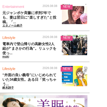
2026.08.08
Entertainment
NEW
元ジャンポケ斉藤に求刑7年で
も、妻は翌日に“楽しすぎた“と投
稿。「...
エタノール純子
2026.08.08
Lifestyle
NEW
電車内で登山帰りの高齢女性2人
組が“まさかの行為”。リュックを
使っ...
maki
2026.08.08
Lifestyle
NEW
“外面の良い義母”にいじめられて
いた34歳女性。ある日「笑っちゃ
う...
鈴木詩子