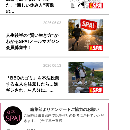
た、“新しい休み方”実践
の…
2026.06.03
人生後半の“賢い生き方”が
わかるSPA!メールマガジン
会員募集中！
2026.06.13
「BBQのゴミ」を不法投棄
する友人を注意したら…逆
ギレされ、村八分に。…