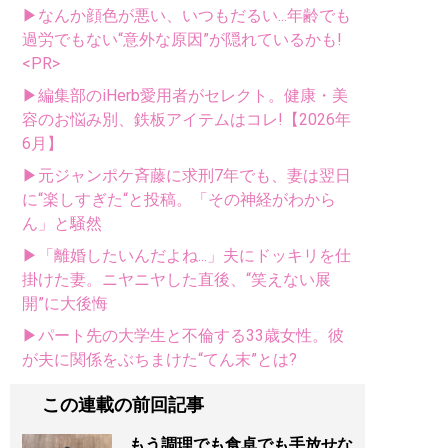
▶なんか顔色が悪い、いつもだるい...年齢でも
過労でもない“意外な原因”が隠れているかも!
<PR>
▶編集部のiHerb愛用者がセレクト。健康・美
容のお悩み別、鉄板アイテムはコレ!【2026年
6月】
▶元ジャンポケ斉藤に求刑7年でも、妻は翌日
に“楽しすぎた“と投稿。「その神経がわから
ん」と騒然
▶「離婚したいんだよね...」夫にドッキリを仕
掛けた妻。ニヤニヤした直後、“笑えない展
開”に大後悔
▶パート先の大学生と不倫する33歳女性。彼
が夫に関係をぶちまけた“てん末”とは?
この連載の前回記事
もう調理でも食卓でも手放せな