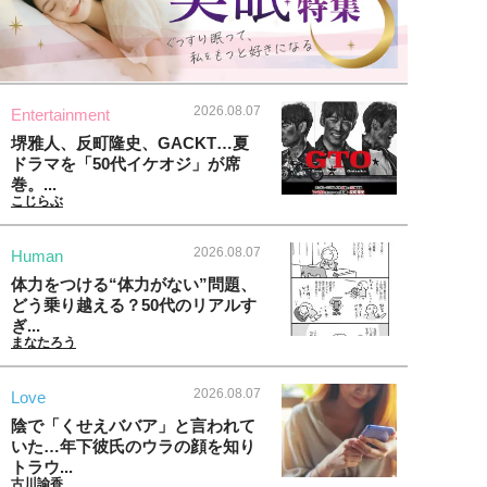
2026.08.07
Entertainment
堺雅人、反町隆史、GACKT…夏
ドラマを「50代イケオジ」が席
巻。...
こじらぶ
2026.08.07
Human
体力をつける“体力がない”問題、
どう乗り越える？50代のリアルす
ぎ...
まなたろう
2026.08.07
Love
陰で「くせえババア」と言われて
いた…年下彼氏のウラの顔を知り
トラウ...
古川諭香