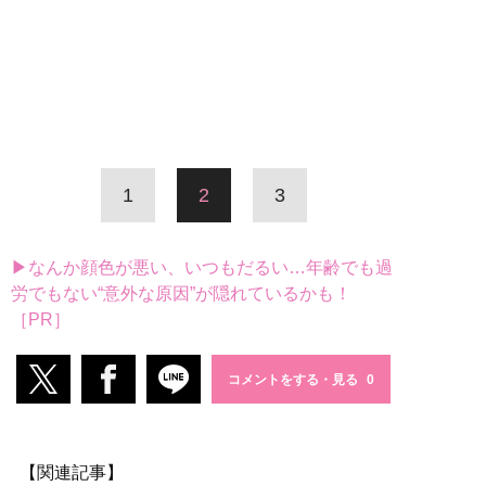
1
2
3
▶なんか顔色が悪い、いつもだるい…年齢でも過
労でもない“意外な原因”が隠れているかも！
［PR］
コメントをする・見る
【関連記事】