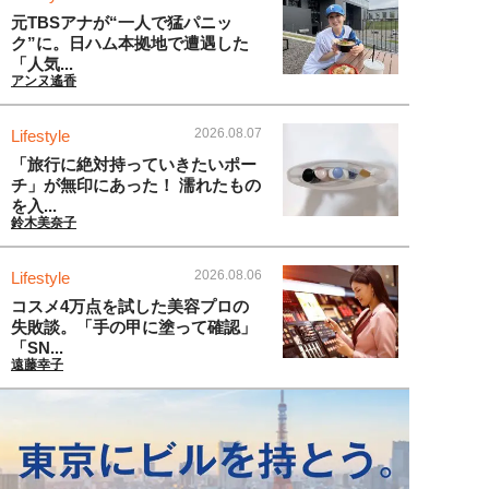
元TBSアナが“一人で猛パニッ
ク”に。日ハム本拠地で遭遇した
「人気...
アンヌ遙香
2026.08.07
Lifestyle
「旅行に絶対持っていきたいポー
チ」が無印にあった！ 濡れたもの
を入...
鈴木美奈子
2026.08.06
Lifestyle
コスメ4万点を試した美容プロの
失敗談。「手の甲に塗って確認」
「SN...
遠藤幸子