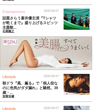
2026.08.07
Entertainment
話題さらう蒼井優主演『Tシャツ
が乾くまで』盛り上げるスピッツ
主題歌...
石黒隆之
2026.08.07
Lifestyle
朝ドラ『風、薫る』で「病人役な
のに色気がダダ漏れ」と騒然。39
歳・...
加賀谷健
2026.08.07
Lifestyle