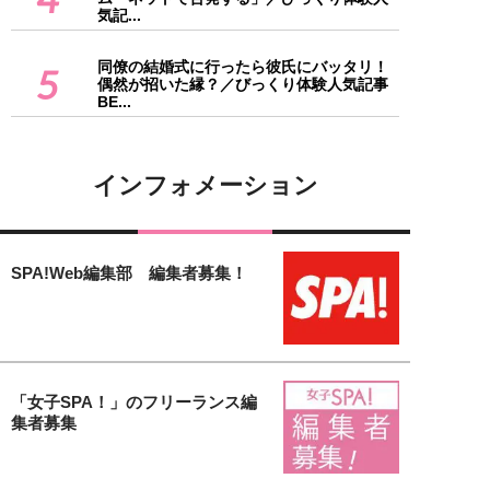
気記...
同僚の結婚式に行ったら彼氏にバッタリ！
5
偶然が招いた縁？／びっくり体験人気記事
BE...
インフォメーション
SPA!Web編集部 編集者募集！
「女子SPA！」のフリーランス編
集者募集