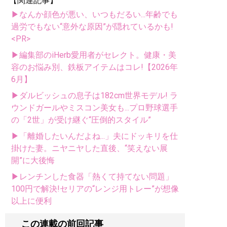
【関連記事】
▶なんか顔色が悪い、いつもだるい...年齢でも
過労でもない“意外な原因”が隠れているかも!
<PR>
▶編集部のiHerb愛用者がセレクト。健康・美
容のお悩み別、鉄板アイテムはコレ!【2026年
6月】
▶ダルビッシュの息子は182cm世界モデル! ラ
ウンドガールやミスコン美女も...プロ野球選手
の「2世」が受け継ぐ“圧倒的スタイル”
▶「離婚したいんだよね...」夫にドッキリを仕
掛けた妻。ニヤニヤした直後、“笑えない展
開”に大後悔
▶レンチンした食器「熱くて持てない問題」
100円で解決!セリアの“レンジ用トレー”が想像
以上に便利
この連載の前回記事