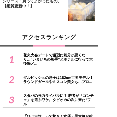
シリーズ「買ってよかったもの」
【絶賛更新中！】
アクセスランキング
花火大会デートで猛烈に気分が悪くな
1
り…“いまいちの相手”とホテルに行って大
後悔／...
2
ダルビッシュの息子は182cm世界モデル！
ラウンドガールやミスコン美女も…プロ...
スタバの強力ライバルに？ 若者が「ゴンチ
3
ャ」を選ぶワケ。タピオカの次に来た“フ
ル...
「ほぼ自炊」って驚き！女優・黒木華が献