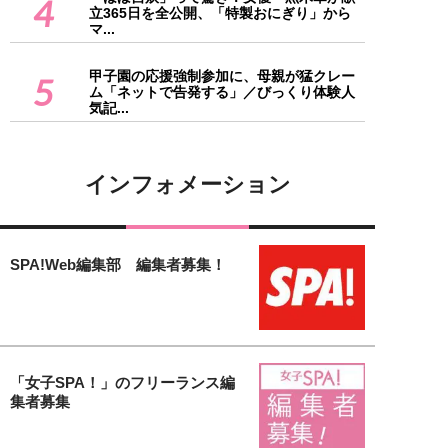
4
立365日を全公開、「特製おにぎり」から
マ...
甲子園の応援強制参加に、母親が猛クレー
5
ム「ネットで告発する」／びっくり体験人
気記...
インフォメーション
SPA!Web編集部 編集者募集！
「女子SPA！」のフリーランス編
集者募集