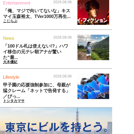
2026.08.06
Entertainment
「俺、マジで向いてないな」キス
マイ玉森裕太、TVer1000万再生...
こじらぶ
2026.08.06
News
「100ドル札は使えない!?」ハワ
イ移住の元テレ朝アナが驚い
た“最...
大木優紀
2026.08.06
Lifestyle
甲子園の応援強制参加に、母親が
猛クレーム「ネットで告発する」
／びっ...
トシタカマサ