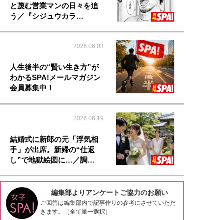
と蔑む営業マンの日々を追
う／『シジュウカラ…
2026.06.03
人生後半の“賢い生き方”が
わかるSPA!メールマガジン
会員募集中！
2026.06.19
結婚式に新郎の元「浮気相
手」が出席。新婦の“仕返
し”で地獄絵図に…／調…