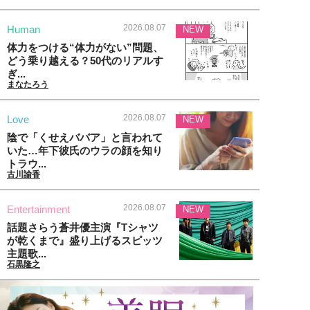
2026.08.07
Human
NEW
体力をつける“体力がない”問題、
どう乗り越える？50代のリアルす
ぎ...
まなたろう
2026.08.07
Love
NEW
陰で「くせえババア」と言われて
いた…年下彼氏のウラの顔を知り
トラウ...
古川諭香
2026.08.07
Entertainment
NEW
話題さらう蒼井優主演『Tシャツ
が乾くまで』盛り上げるスピッツ
主題歌...
石黒隆之