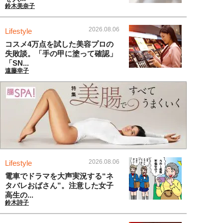
鈴木美奈子
2026.08.06
Lifestyle
コスメ4万点を試した美容プロの
失敗談。「手の甲に塗って確認」
「SN...
遠藤幸子
2026.08.06
Lifestyle
電車でドラマを大声実況する“ネ
タバレおばさん”。注意した女子
高生の...
鈴木詩子