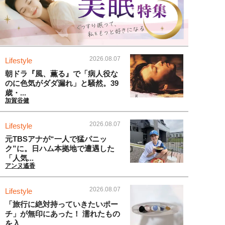
2026.08.07
Lifestyle
朝ドラ『風、薫る』で「病人役な
のに色気がダダ漏れ」と騒然。39
歳・...
加賀谷健
2026.08.07
Lifestyle
元TBSアナが“一人で猛パニッ
ク”に。日ハム本拠地で遭遇した
「人気...
アンヌ遙香
2026.08.07
Lifestyle
「旅行に絶対持っていきたいポー
チ」が無印にあった！ 濡れたもの
を入...