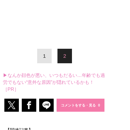
1
2
▶なんか顔色が悪い、いつもだるい…年齢でも過
労でもない“意外な原因”が隠れているかも！
［PR］
コメントをする・見る