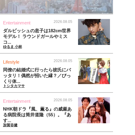
2026.08.05
Entertainment
ダルビッシュの息子は182cm世界
モデル！ ラウンドガールやミス
コ...
ゆるま 小林
2026.08.05
Lifestyle
同僚の結婚式に行ったら彼氏にバ
ッタリ！偶然が招いた縁？／びっ
くり体...
トシタカマサ
2026.08.05
Entertainment
NHK朝ドラ『風、薫る』の威厳あ
る病院長は筒井道隆（55）。『あ
す...
加賀谷健