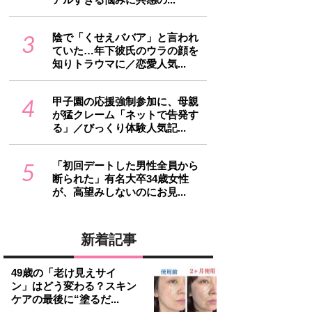
3
陰で「くせえババア」と言われ
ていた…年下彼氏のウラの顔を
知りトラウマに／恋愛人気...
4
甲子園の応援強制参加に、母親
が猛クレーム「ネットで告発す
る」／びっくり体験人気記...
5
「初回デートした男性全員から
断られた」有名大卒34歳女性
が、高望みしないのにお見...
新着記事
49歳の「老け見えサイ
ン」はどう変わる？スキン
ケアの最後に“塗るだ...