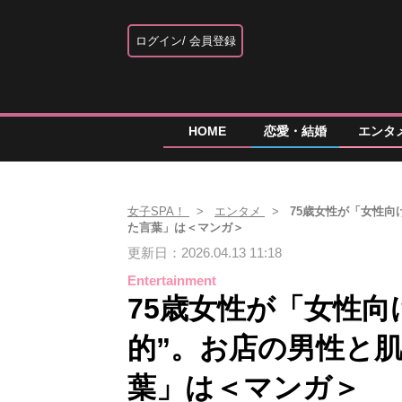
ログイン
会員登録
HOME
恋愛・結婚
エンタ
女子SPA！
エンタメ
75歳女性が「女性向
た言葉」は＜マンガ＞
更新日：2026.04.13 11:18
Entertainment
75歳女性が「女性向
的”。お店の男性と
葉」は＜マンガ＞