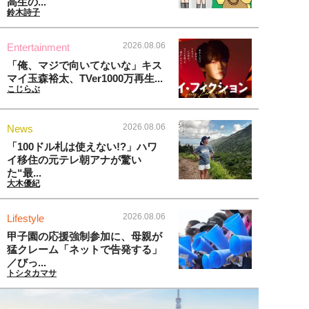
高生の...
鈴木詩子
2026.08.06
Entertainment
「俺、マジで向いてないな」キス
マイ玉森裕太、TVer1000万再生...
こじらぶ
2026.08.06
News
「100ドル札は使えない!?」ハワ
イ移住の元テレ朝アナが驚い
た“最...
大木優紀
2026.08.06
Lifestyle
甲子園の応援強制参加に、母親が
猛クレーム「ネットで告発する」
／びっ...
トシタカマサ