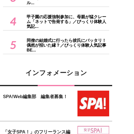
ル...
甲子園の応援強制参加に、母親が猛クレー
4
ム「ネットで告発する」／びっくり体験人
気記...
同僚の結婚式に行ったら彼氏にバッタリ！
5
偶然が招いた縁？／びっくり体験人気記事
BE...
インフォメーション
SPA!Web編集部 編集者募集！
「女子SPA！」のフリーランス編