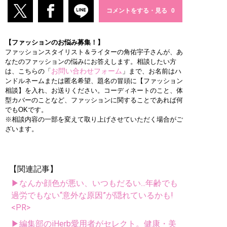
コメントをする・見る
【ファッションのお悩み募集！】
ファッションスタイリスト＆ライターの角佑宇子さんが、あ
なたのファッションの悩みにお答えします。相談したい方
お問い合わせフォーム
は、こちらの「
」まで、お名前はハ
ンドルネームまたは匿名希望、題名の冒頭に【ファッション
相談】を入れ、お送りください。コーディネートのこと、体
型カバーのことなど、ファッションに関することであれば何
でもOKです。
※相談内容の一部を変えて取り上げさせていただく場合がご
ざいます。
【関連記事】
▶なんか顔色が悪い、いつもだるい...年齢でも
過労でもない“意外な原因”が隠れているかも!
<PR>
▶編集部のiHerb愛用者がセレクト。健康・美