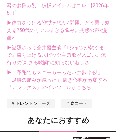
容のお悩み別、鉄板アイテムはコレ!【2026年
6月】
▶体力をつける“体力がない”問題、どう乗り越
える?50代のリアルすぎる悩みに共感の声<漫
画>
▶話題さらう蒼井優主演『Tシャツが乾くま
で』盛り上げるスピッツ主題歌がスゴい。流
行りの“刺さる歌詞”に頼らない新しさ
▶「革靴でもスニーカーみたいに歩ける!」
「足腰の痛みが減った」 履き心地が激変する
『アシックス』のインソールがこちら!
トレンドシューズ
春コーデ
あなたにおすすめ