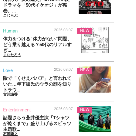
ドラマを「50代イケオジ」が席
巻。...
こじらぶ
2026.08.07
Human
NEW
体力をつける“体力がない”問題、
どう乗り越える？50代のリアルす
ぎ...
まなたろう
2026.08.07
Love
NEW
陰で「くせえババア」と言われて
いた…年下彼氏のウラの顔を知り
トラウ...
古川諭香
2026.08.07
Entertainment
NEW
話題さらう蒼井優主演『Tシャツ
が乾くまで』盛り上げるスピッツ
主題歌...
石黒隆之