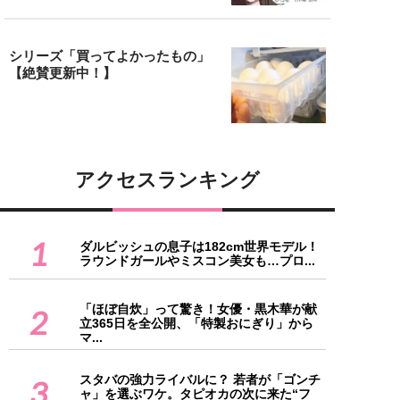
シリーズ「買ってよかったもの」
【絶賛更新中！】
アクセスランキング
1
ダルビッシュの息子は182cm世界モデル！
ラウンドガールやミスコン美女も…プロ...
「ほぼ自炊」って驚き！女優・黒木華が献
2
立365日を全公開、「特製おにぎり」から
マ...
スタバの強力ライバルに？ 若者が「ゴンチ
3
ャ」を選ぶワケ。タピオカの次に来た“フ