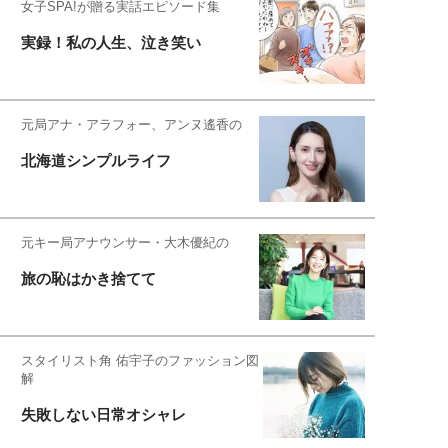
女子SPA!が贈る実話エピソード集
実録！私の人生、泣き笑い
元局アナ・アラフォー、アンヌ遙香の
北海道シンプルライフ
元キー局アナウンサー・大木優紀の
旅の恥はかき捨てて
スタイリスト角 佑宇子のファッション図
解
失敗しない日常オシャレ