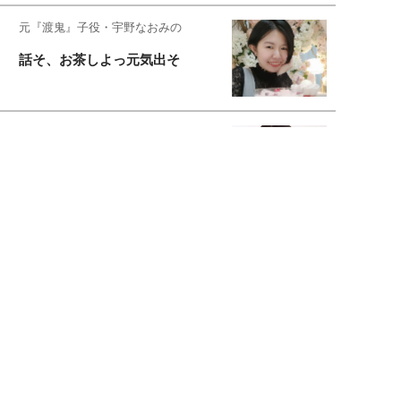
元『渡鬼』子役・宇野なおみの
話そ、お茶しよっ元気出そ
恋愛コンサル菊乃が出会った女性たち
私が結婚できないワケ
宇垣美里が映画への想いを綴る
宇垣美里の沼落ちシネマ
松本穂香が映画愛を語ります
銀幕ロンリーガール