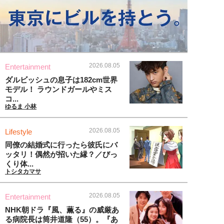
2026.08.05
Entertainment
ダルビッシュの息子は182cm世界
モデル！ ラウンドガールやミス
コ...
ゆるま 小林
2026.08.05
Lifestyle
同僚の結婚式に行ったら彼氏にバ
ッタリ！偶然が招いた縁？／びっ
くり体...
トシタカマサ
2026.08.05
Entertainment
NHK朝ドラ『風、薫る』の威厳あ
る病院長は筒井道隆（55）。『あ