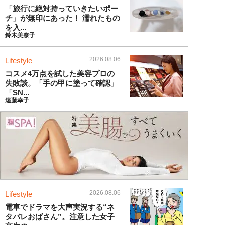
「旅行に絶対持っていきたいポー
チ」が無印にあった！ 濡れたもの
を入...
鈴木美奈子
2026.08.06
Lifestyle
コスメ4万点を試した美容プロの
失敗談。「手の甲に塗って確認」
「SN...
遠藤幸子
2026.08.06
Lifestyle
電車でドラマを大声実況する“ネ
タバレおばさん”。注意した女子