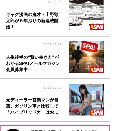
2026.06.05
ギャグ漫画の鬼才・上野顕
太郎が６年ぶりの新連載開
始！
2026.06.03
人生後半の“賢い生き方”が
わかるSPA!メールマガジン
会員募集中！
2026.06.06
元ディーラー営業マンが暴
露。ガソリン車と比較して
「ハイブリッドカーはお…