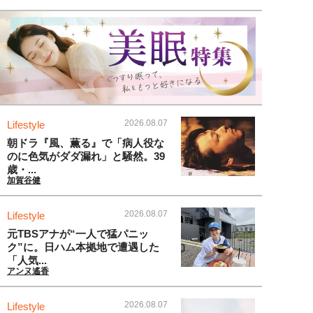
2026.08.07
Lifestyle
朝ドラ『風、薫る』で「病人役な
のに色気がダダ漏れ」と騒然。39
歳・...
加賀谷健
2026.08.07
Lifestyle
元TBSアナが“一人で猛パニッ
ク”に。日ハム本拠地で遭遇した
「人気...
アンヌ遙香
2026.08.07
Lifestyle