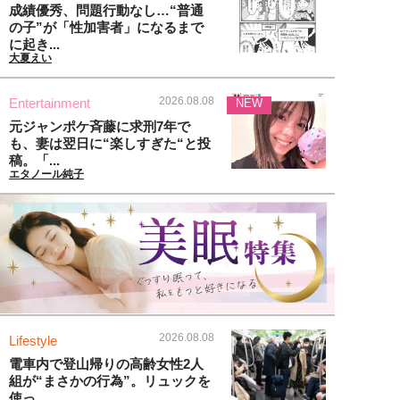
成績優秀、問題行動なし…“普通
の子”が「性加害者」になるまで
に起き...
大夏えい
2026.08.08
Entertainment
NEW
元ジャンポケ斉藤に求刑7年で
も、妻は翌日に“楽しすぎた“と投
稿。「...
エタノール純子
2026.08.08
Lifestyle
電車内で登山帰りの高齢女性2人
組が“まさかの行為”。リュックを
使っ...