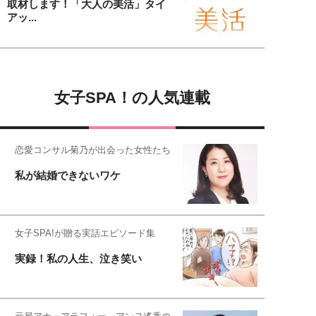
取材します！「大人の美活」タイ
アッ...
女子SPA！の人気連載
恋愛コンサル菊乃が出会った女性たち
私が結婚できないワケ
女子SPA!が贈る実話エピソード集
実録！私の人生、泣き笑い