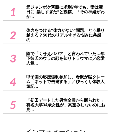
元ジャンポケ斉藤に求刑7年でも、妻は翌
1
日に“楽しすぎた“と投稿。「その神経がわ
か...
体力をつける“体力がない”問題、どう乗り
2
越える？50代のリアルすぎる悩みに共感
の...
陰で「くせえババア」と言われていた…年
3
下彼氏のウラの顔を知りトラウマに／恋愛
人気...
甲子園の応援強制参加に、母親が猛クレー
4
ム「ネットで告発する」／びっくり体験人
気記...
「初回デートした男性全員から断られた」
5
有名大卒34歳女性が、高望みしないのにお
見...