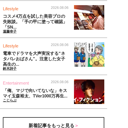
2026.08.06
Lifestyle
コスメ4万点を試した美容プロの
失敗談。「手の甲に塗って確認」
「SN...
遠藤幸子
2026.08.06
Lifestyle
電車でドラマを大声実況する“ネ
タバレおばさん”。注意した女子
高生の...
鈴木詩子
2026.08.06
Entertainment
「俺、マジで向いてないな」キス
マイ玉森裕太、TVer1000万再生...
こじらぶ
新着記事をもっと見る