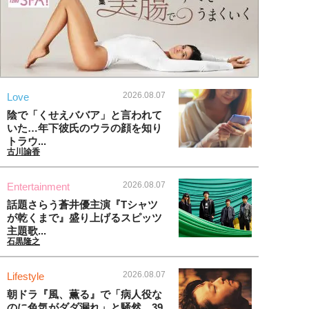
2026.08.07
Love
陰で「くせえババア」と言われて
いた…年下彼氏のウラの顔を知り
トラウ...
古川諭香
2026.08.07
Entertainment
話題さらう蒼井優主演『Tシャツ
が乾くまで』盛り上げるスピッツ
主題歌...
石黒隆之
2026.08.07
Lifestyle
朝ドラ『風、薫る』で「病人役な
のに色気がダダ漏れ」と騒然。39