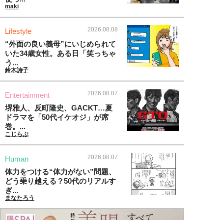
maki
2026.08.08
Lifestyle
“外面の良い義母”にいじめられて
いた34歳女性。ある日「笑っちゃ
う...
鈴木詩子
2026.08.07
Entertainment
堺雅人、反町隆史、GACKT…夏
ドラマを「50代イケオジ」が席
巻。...
こじらぶ
2026.08.07
Human
体力をつける“体力がない”問題、
どう乗り越える？50代のリアルす
ぎ...
まなたろう