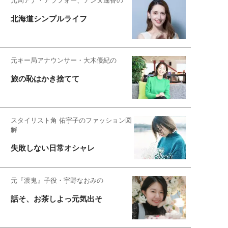
元局アナ・アラフォー、アンヌ遙香の
北海道シンプルライフ
元キー局アナウンサー・大木優紀の
旅の恥はかき捨てて
スタイリスト角 佑宇子のファッション図
解
失敗しない日常オシャレ
元『渡鬼』子役・宇野なおみの
話そ、お茶しよっ元気出そ