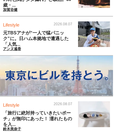
歳・...
加賀谷健
2026.08.07
Lifestyle
元TBSアナが“一人で猛パニッ
ク”に。日ハム本拠地で遭遇した
「人気...
アンヌ遙香
2026.08.07
Lifestyle
「旅行に絶対持っていきたいポー
チ」が無印にあった！ 濡れたもの
を入...
鈴木美奈子