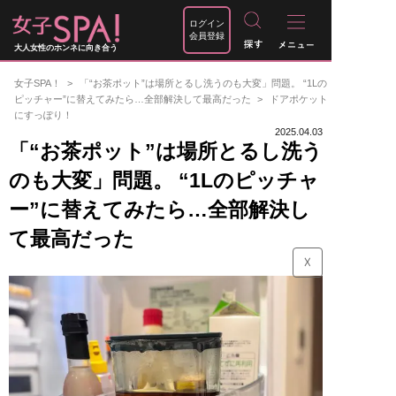
ログイン
会員登録
大人女性のホンネに向き合う
女子SPA！
「“お茶ポット”は場所とるし洗うのも大変」問題。 “1Lの
ピッチャー”に替えてみたら…全部解決して最高だった
ドアポケット
にすっぽり！
2025.04.03
「“お茶ポット”は場所とるし洗う
のも大変」問題。 “1Lのピッチャ
ー”に替えてみたら…全部解決し
て最高だった
☓