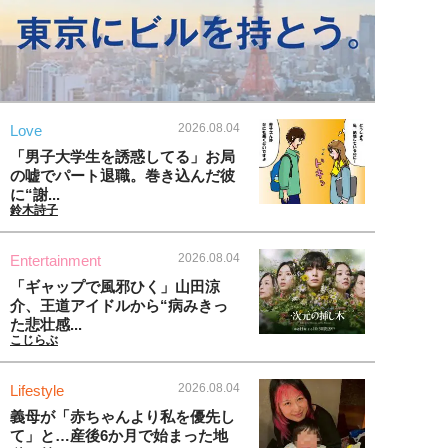
2026.08.04
Love
「男子大学生を誘惑してる」お局
の嘘でパート退職。巻き込んだ彼
に“謝...
鈴木詩子
2026.08.04
Entertainment
「ギャップで風邪ひく」山田涼
介、王道アイドルから“病みきっ
た悲壮感...
こじらぶ
2026.08.04
Lifestyle
義母が「赤ちゃんより私を優先し
て」と…産後6か月で始まった地