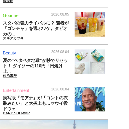
森美樹
2026.08.05
Gourmet
スタバの強力ライバルに？ 若者が
「ゴンチャ」を選ぶワケ。タピオ
カの...
スギアカツキ
2026.08.04
Beauty
夏の“ベタベタ地獄”が秒でリセッ
ト！ ダイソーの110円「日焼け
止...
佐治真澄
2026.08.04
Entertainment
実写版『モアナ』が「コントの衣
装みたい」と大炎上も…マウイ役
ドウェ...
BANG SHOWBIZ