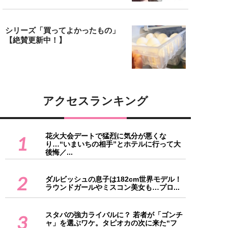
シリーズ「買ってよかったもの」
【絶賛更新中！】
アクセスランキング
花火大会デートで猛烈に気分が悪くな
1
り…“いまいちの相手”とホテルに行って大
後悔／...
2
ダルビッシュの息子は182cm世界モデル！
ラウンドガールやミスコン美女も…プロ...
スタバの強力ライバルに？ 若者が「ゴンチ
3
ャ」を選ぶワケ。タピオカの次に来た“フ