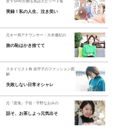
女子SPA!が贈る実話エピソード集
実録！私の人生、泣き笑い
元キー局アナウンサー・大木優紀の
旅の恥はかき捨てて
スタイリスト角 佑宇子のファッション図
解
失敗しない日常オシャレ
元『渡鬼』子役・宇野なおみの
話そ、お茶しよっ元気出そ