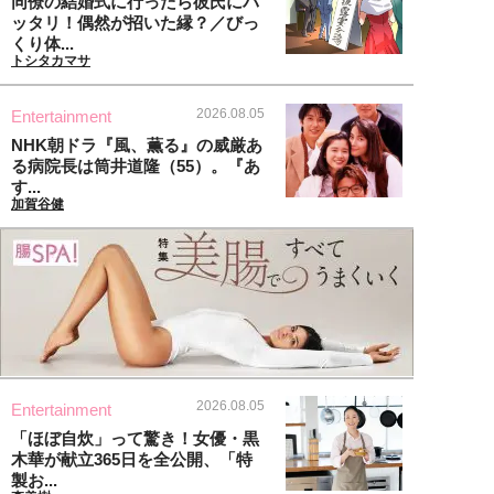
同僚の結婚式に行ったら彼氏にバ
ッタリ！偶然が招いた縁？／びっ
くり体...
トシタカマサ
2026.08.05
Entertainment
NHK朝ドラ『風、薫る』の威厳あ
る病院長は筒井道隆（55）。『あ
す...
加賀谷健
2026.08.05
Entertainment
「ほぼ自炊」って驚き！女優・黒
木華が献立365日を全公開、「特
製お...