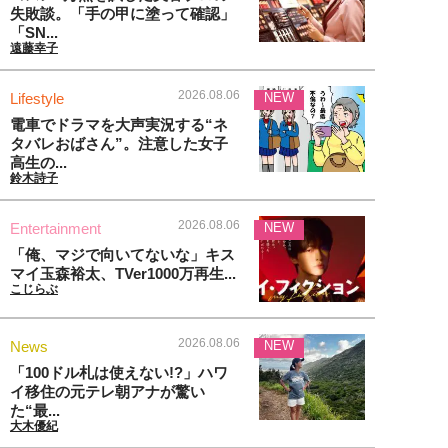
失敗談。「手の甲に塗って確認」
「SN...
遠藤幸子
2026.08.06
Lifestyle
NEW
電車でドラマを大声実況する“ネ
タバレおばさん”。注意した女子
高生の...
鈴木詩子
2026.08.06
Entertainment
NEW
「俺、マジで向いてないな」キス
マイ玉森裕太、TVer1000万再生...
こじらぶ
2026.08.06
News
NEW
「100ドル札は使えない!?」ハワ
イ移住の元テレ朝アナが驚い
た“最...
大木優紀