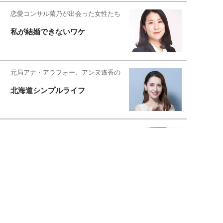
恋愛コンサル菊乃が出会った女性たち
私が結婚できないワケ
元局アナ・アラフォー、アンヌ遙香の
北海道シンプルライフ
宇垣美里が映画への想いを綴る
宇垣美里の沼落ちシネマ
松本穂香が映画愛を語ります
銀幕ロンリーガール