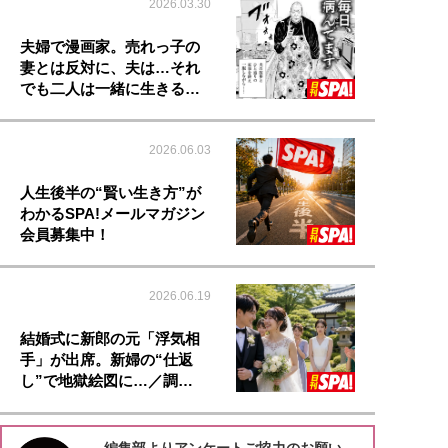
2026.03.30
夫婦で漫画家。売れっ子の
妻とは反対に、夫は…それ
でも二人は一緒に生きる…
2026.06.03
人生後半の“賢い生き方”が
わかるSPA!メールマガジン
会員募集中！
2026.06.19
結婚式に新郎の元「浮気相
手」が出席。新婦の“仕返
し”で地獄絵図に…／調…