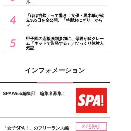
ル...
「ほぼ自炊」って驚き！女優・黒木華が献
4
立365日を全公開、「特製おにぎり」から
マ...
甲子園の応援強制参加に、母親が猛クレー
5
ム「ネットで告発する」／びっくり体験人
気記...
インフォメーション
SPA!Web編集部 編集者募集！
「女子SPA！」のフリーランス編