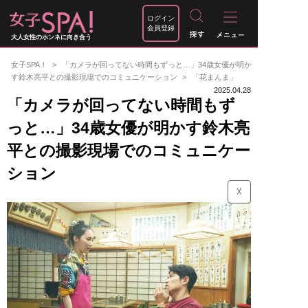
ログイン
会員登録
大人女性のホンネに向き合う
女子SPA！
「カメラが回ってない時間もずっと…」34歳女優が明か
す鈴木亮平との撮影現場でのコミュニケーション
「花まんま」
2025.04.28
「カメラが回ってない時間もず
っと…」34歳女優が明かす鈴木亮
平との撮影現場でのコミュニケー
ション
☓