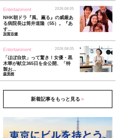
2026.08.05
Entertainment
NHK朝ドラ『風、薫る』の威厳あ
る病院長は筒井道隆（55）。『あ
す...
加賀谷健
2026.08.05
Entertainment
「ほぼ自炊」って驚き！女優・黒
木華が献立365日を全公開、「特
製お...
森美樹
新着記事をもっと見る