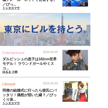
／びっ...
トシタカマサ
2026.08.05
Entertainment
ダルビッシュの息子は182cm世界
モデル！ ラウンドガールやミス
コ...
ゆるま 小林
2026.08.05
Lifestyle
同僚の結婚式に行ったら彼氏にバ
ッタリ！偶然が招いた縁？／びっ
くり体...
トシタカマサ