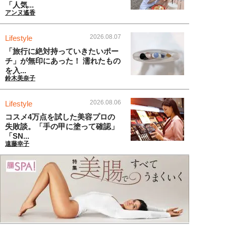
「人気...
アンヌ遙香
2026.08.07
Lifestyle
「旅行に絶対持っていきたいポー
チ」が無印にあった！ 濡れたもの
を入...
鈴木美奈子
2026.08.06
Lifestyle
コスメ4万点を試した美容プロの
失敗談。「手の甲に塗って確認」
「SN...
遠藤幸子