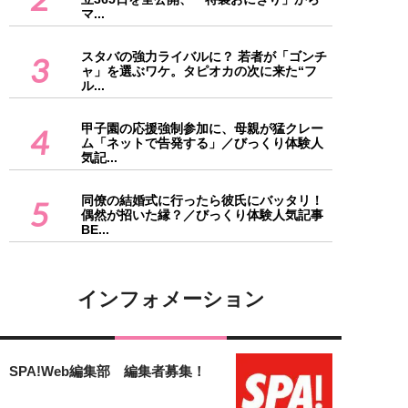
マ...
スタバの強力ライバルに？ 若者が「ゴンチ
3
ャ」を選ぶワケ。タピオカの次に来た“フ
ル...
甲子園の応援強制参加に、母親が猛クレー
4
ム「ネットで告発する」／びっくり体験人
気記...
同僚の結婚式に行ったら彼氏にバッタリ！
5
偶然が招いた縁？／びっくり体験人気記事
BE...
インフォメーション
SPA!Web編集部 編集者募集！