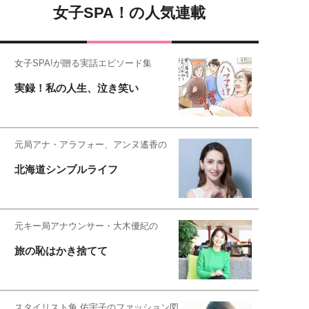
女子SPA！の人気連載
女子SPA!が贈る実話エピソード集
実録！私の人生、泣き笑い
元局アナ・アラフォー、アンヌ遙香の
北海道シンプルライフ
元キー局アナウンサー・大木優紀の
旅の恥はかき捨てて
スタイリスト角 佑宇子のファッション図