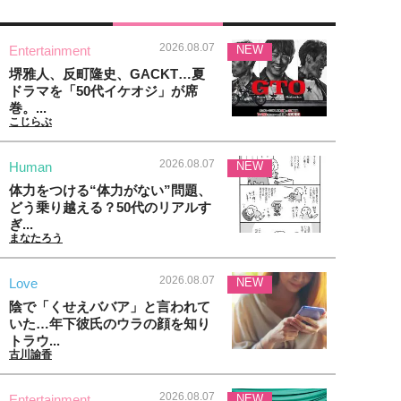
2026.08.07
Entertainment
NEW
堺雅人、反町隆史、GACKT…夏
ドラマを「50代イケオジ」が席
巻。...
こじらぶ
2026.08.07
Human
NEW
体力をつける“体力がない”問題、
どう乗り越える？50代のリアルす
ぎ...
まなたろう
2026.08.07
Love
NEW
陰で「くせえババア」と言われて
いた…年下彼氏のウラの顔を知り
トラウ...
古川諭香
2026.08.07
Entertainment
NEW