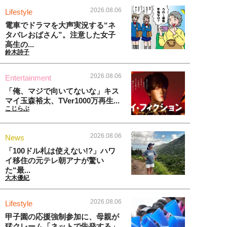
2026.08.06
Lifestyle
電車でドラマを大声実況する“ネ
タバレおばさん”。注意した女子
高生の...
鈴木詩子
2026.08.06
Entertainment
「俺、マジで向いてないな」キス
マイ玉森裕太、TVer1000万再生...
こじらぶ
2026.08.06
News
「100ドル札は使えない!?」ハワ
イ移住の元テレ朝アナが驚い
た“最...
大木優紀
2026.08.06
Lifestyle
甲子園の応援強制参加に、母親が
猛クレーム「ネットで告発する」