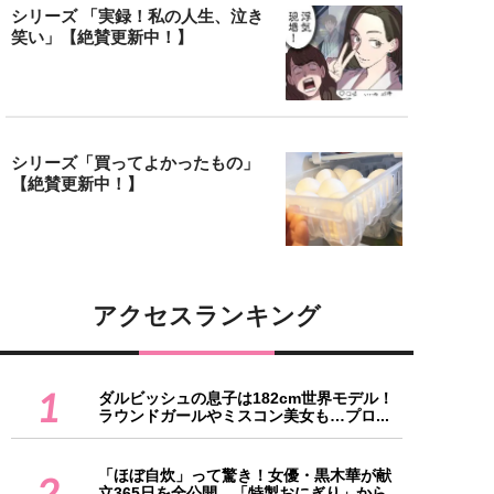
シリーズ 「実録！私の人生、泣き
笑い」【絶賛更新中！】
シリーズ「買ってよかったもの」
【絶賛更新中！】
アクセスランキング
1
ダルビッシュの息子は182cm世界モデル！
ラウンドガールやミスコン美女も…プロ...
「ほぼ自炊」って驚き！女優・黒木華が献
2
立365日を全公開、「特製おにぎり」から