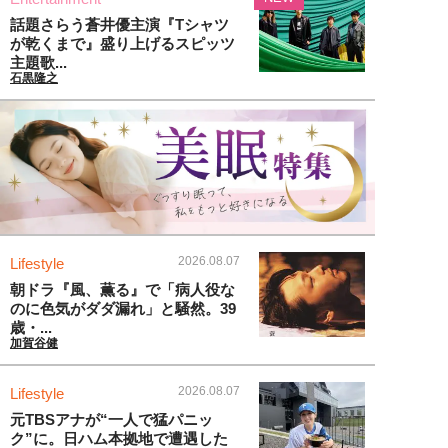
話題さらう蒼井優主演『Tシャツ
が乾くまで』盛り上げるスピッツ
主題歌...
石黒隆之
2026.08.07
Lifestyle
朝ドラ『風、薫る』で「病人役な
のに色気がダダ漏れ」と騒然。39
歳・...
加賀谷健
2026.08.07
Lifestyle
元TBSアナが“一人で猛パニッ
ク”に。日ハム本拠地で遭遇した