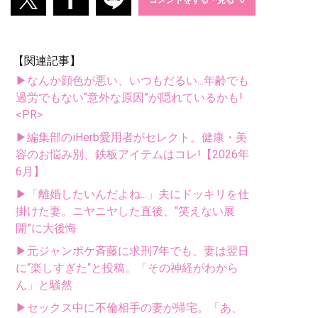
【関連記事】
▶なんか顔色が悪い、いつもだるい...年齢でも
過労でもない“意外な原因”が隠れているかも!
<PR>
▶編集部のiHerb愛用者がセレクト。健康・美
容のお悩み別、鉄板アイテムはコレ!【2026年
6月】
▶「離婚したいんだよね...」夫にドッキリを仕
掛けた妻。ニヤニヤした直後、“笑えない展
開”に大後悔
▶元ジャンポケ斉藤に求刑7年でも、妻は翌日
に“楽しすぎた“と投稿。「その神経がわから
ん」と騒然
▶セックス中に不倫相手の妻が帰宅。「あ、