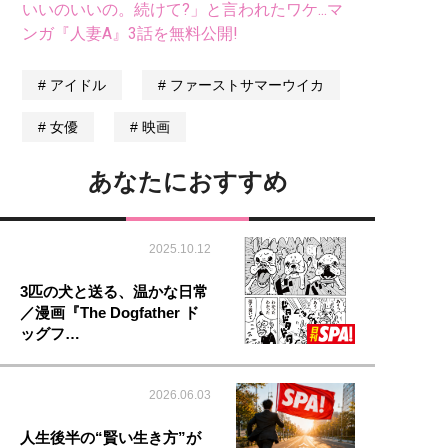
いいのいいの。続けて?」と言われたワケ...マ
ンガ『人妻A』3話を無料公開!
アイドル
ファーストサマーウイカ
女優
映画
あなたにおすすめ
2025.10.12
3匹の犬と送る、温かな日常
／漫画『The Dogfather ド
ッグフ…
2026.06.03
人生後半の“賢い生き方”が