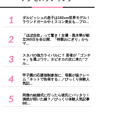
1
ダルビッシュの息子は182cm世界モデル！
ラウンドガールやミスコン美女も…プロ...
「ほぼ自炊」って驚き！女優・黒木華が献
2
立365日を全公開、「特製おにぎり」から
マ...
スタバの強力ライバルに？ 若者が「ゴンチ
3
ャ」を選ぶワケ。タピオカの次に来た“フ
ル...
甲子園の応援強制参加に、母親が猛クレー
4
ム「ネットで告発する」／びっくり体験人
気記...
同僚の結婚式に行ったら彼氏にバッタリ！
5
偶然が招いた縁？／びっくり体験人気記事
BE...