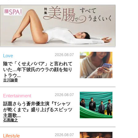
2026.08.07
Love
陰で「くせえババア」と言われて
いた…年下彼氏のウラの顔を知り
トラウ...
古川諭香
2026.08.07
Entertainment
話題さらう蒼井優主演『Tシャツ
が乾くまで』盛り上げるスピッツ
主題歌...
石黒隆之
2026.08.07
Lifestyle