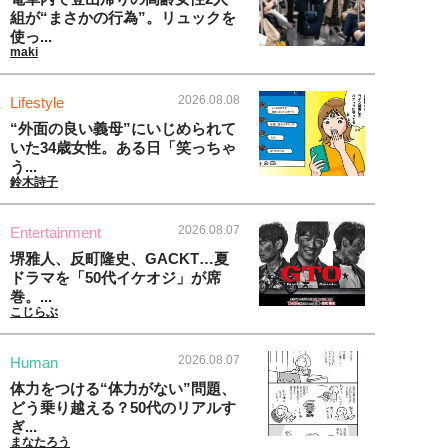
組が“まさかの行為”。リュックを
使っ...
maki
2026.08.08
Lifestyle
“外面の良い義母”にいじめられて
いた34歳女性。ある日「笑っちゃ
う...
鈴木詩子
2026.08.07
Entertainment
堺雅人、反町隆史、GACKT…夏
ドラマを「50代イケオジ」が席
巻。...
こじらぶ
2026.08.07
Human
体力をつける“体力がない”問題、
どう乗り越える？50代のリアルす
ぎ...
まなたろう