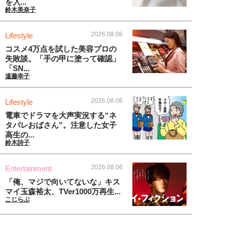
を入...
鈴木美奈子
2026.08.06
Lifestyle
コスメ4万点を試した美容プロの
失敗談。「手の甲に塗って確認」
「SN...
遠藤幸子
2026.08.06
Lifestyle
電車でドラマを大声実況する“ネ
タバレおばさん”。注意した女子
高生の...
鈴木詩子
2026.08.06
Entertainment
「俺、マジで向いてないな」キス
マイ玉森裕太、TVer1000万再生...
こじらぶ