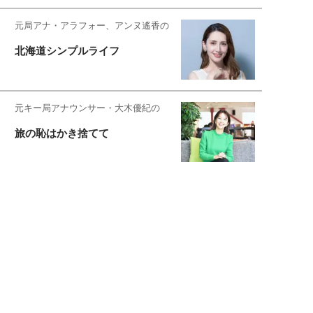
元局アナ・アラフォー、アンヌ遙香の
北海道シンプルライフ
元キー局アナウンサー・大木優紀の
旅の恥はかき捨てて
スタイリスト角 佑宇子のファッション図
解
失敗しない日常オシャレ
元『渡鬼』子役・宇野なおみの
話そ、お茶しよっ元気出そ