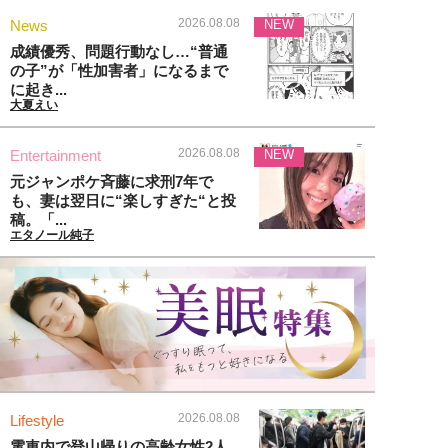
2026.08.08
News
NEW
成績優秀、問題行動なし…“普通
の子”が「性加害者」になるまで
に起き...
大夏えい
2026.08.08
Entertainment
NEW
元ジャンポケ斉藤に求刑7年で
も、妻は翌日に“楽しすぎた“と投
稿。「...
エタノール純子
2026.08.08
Lifestyle
電車内で登山帰りの高齢女性2人