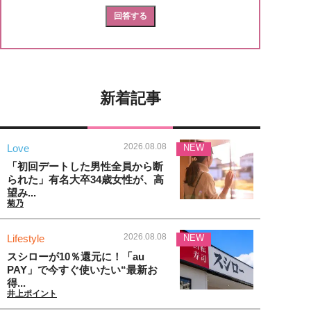
新着記事
2026.08.08
Love
NEW
「初回デートした男性全員から断
られた」有名大卒34歳女性が、高
望み...
菊乃
2026.08.08
Lifestyle
NEW
スシローが10％還元に！「au
PAY」で今すぐ使いたい“最新お
得...
井上ポイント