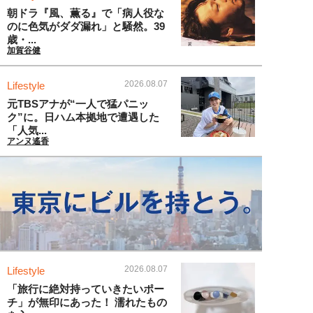
朝ドラ『風、薫る』で「病人役な
のに色気がダダ漏れ」と騒然。39
歳・...
加賀谷健
2026.08.07
Lifestyle
元TBSアナが“一人で猛パニッ
ク”に。日ハム本拠地で遭遇した
「人気...
アンヌ遙香
2026.08.07
Lifestyle
「旅行に絶対持っていきたいポー
チ」が無印にあった！ 濡れたもの