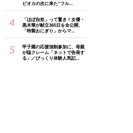
ピオカの次に来た“フル...
4
「ほぼ自炊」って驚き！女優・
黒木華が献立365日を全公開、
「特製おにぎり」からマ...
5
甲子園の応援強制参加に、母親
が猛クレーム「ネットで告発す
る」／びっくり体験人気記...