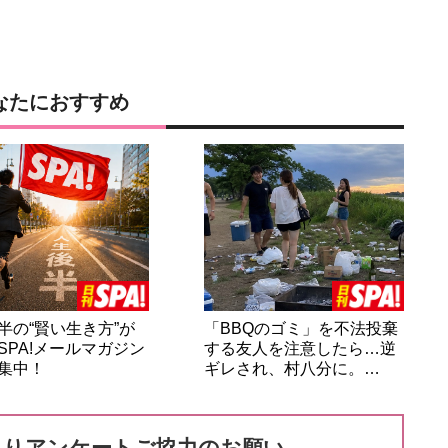
なたにおすすめ
半の“賢い生き方”が
「BBQのゴミ」を不法投棄
SPA!メールマガジン
する友人を注意したら…逆
集中！
ギレされ、村八分に。…