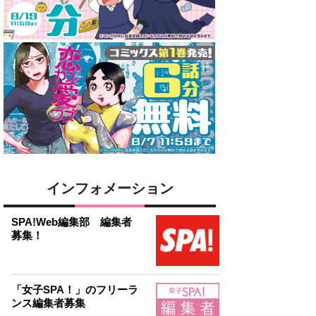
インフォメーション
SPA!Web編集部 編集者
募集！
「女子SPA！」のフリーラ
ンス編集者募集