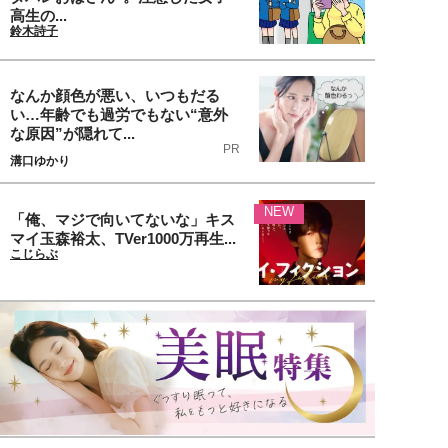
高生の...
鈴木詩子
なんか顔色が悪い、いつもだる
い…年齢でも過労でもない“意外
な原因”が隠れて...
PR
溝口ゆかり
NEW
「俺、マジで向いてないな」キス
マイ玉森裕太、TVer1000万再生...
こじらぶ