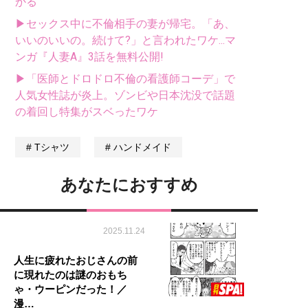
かる
▶セックス中に不倫相手の妻が帰宅。「あ、
いいのいいの。続けて?」と言われたワケ...マ
ンガ『人妻A』3話を無料公開!
▶「医師とドロドロ不倫の看護師コーデ」で
人気女性誌が炎上。ゾンビや日本沈没で話題
の着回し特集がスベったワケ
Tシャツ
ハンドメイド
あなたにおすすめ
2025.11.24
人生に疲れたおじさんの前
に現れたのは謎のおもち
ゃ・ウーピンだった！／
漫…