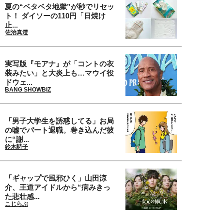
夏の“ベタベタ地獄”が秒でリセッ
ト！ ダイソーの110円「日焼け
止...
佐治真澄
実写版『モアナ』が「コントの衣
装みたい」と大炎上も…マウイ役
ドウェ...
BANG SHOWBIZ
「男子大学生を誘惑してる」お局
の嘘でパート退職。巻き込んだ彼
に“謝...
鈴木詩子
「ギャップで風邪ひく」山田涼
介、王道アイドルから“病みきっ
た悲壮感...
こじらぶ