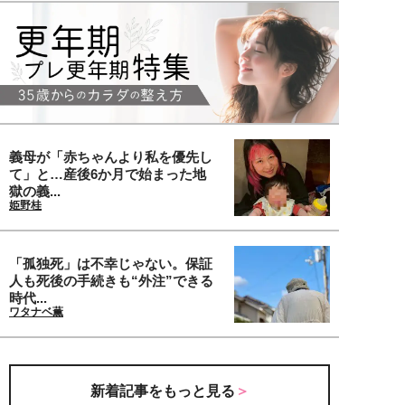
義母が「赤ちゃんより私を優先し
て」と…産後6か月で始まった地
獄の義...
姫野桂
「孤独死」は不幸じゃない。保証
人も死後の手続きも“外注”できる
時代...
ワタナベ薫
新着記事をもっと見る