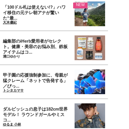
NEW
「100ドル札は使えない!?」ハワ
イ移住の元テレ朝アナが驚い
た“最...
大木優紀
編集部のiHerb愛用者がセレク
ト。健康・美容のお悩み別、鉄板
アイテムはコ...
溝口ゆかり
甲子園の応援強制参加に、母親が
猛クレーム「ネットで告発する」
／びっ...
トシタカマサ
ダルビッシュの息子は182cm世界
モデル！ ラウンドガールやミス
コ...
ゆるま 小林