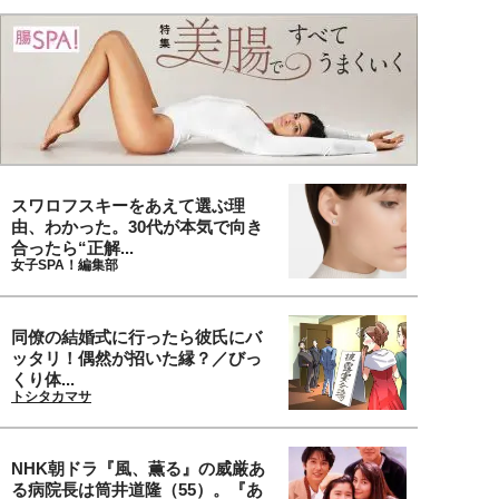
スワロフスキーをあえて選ぶ理
由、わかった。30代が本気で向き
合ったら“正解...
女子SPA！編集部
同僚の結婚式に行ったら彼氏にバ
ッタリ！偶然が招いた縁？／びっ
くり体...
トシタカマサ
NHK朝ドラ『風、薫る』の威厳あ
る病院長は筒井道隆（55）。『あ