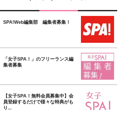
SPA!Web編集部 編集者募集！
「女子SPA！」のフリーランス編
集者募集
【女子SPA！無料会員募集中】会
員登録するだけで様々な特典がも
り...
貴社の美容アイテム＆サービスを
取材します！「大人の美活」タイ