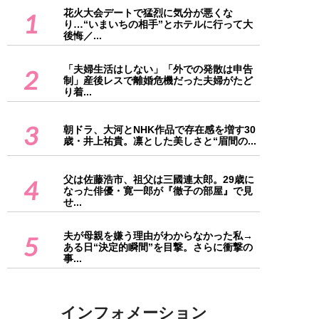
花火大会デートで猛烈に気分が悪くな
1
り…“いまいちの相手”とホテルに行って大
後悔／...
「夫婦生活はしない」「外での発散は申告
2
制」産後レスで離婚危機だった夫婦がたど
り着...
3
朝ドラ、大河とNHK作品で存在感を増す30
歳・井上祐貴。凛とした美しさと“眉間の...
父は佐藤浩市、祖父は三國連太郎。29歳に
4
なった俳優・寛一郎が『徹子の部屋』で見
せ...
夫が母親を嫌う理由がわからなかった私→
5
ある日“決定的瞬間”を目撃。さらに衝撃の
事...
インフォメーション