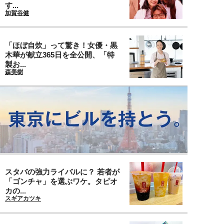
す...
加賀谷健
「ほぼ自炊」って驚き！女優・黒
木華が献立365日を全公開、「特
製お...
森美樹
スタバの強力ライバルに？ 若者が
「ゴンチャ」を選ぶワケ。タピオ
カの...
スギアカツキ