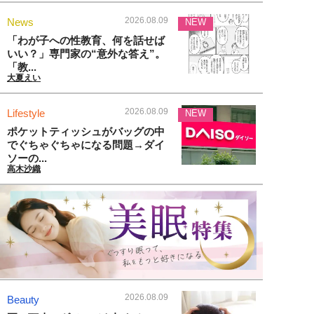
2026.08.09
News
NEW
「わが子への性教育、何を話せば
いい？」専門家の“意外な答え”。
「教...
大夏えい
2026.08.09
Lifestyle
NEW
ポケットティッシュがバッグの中
でぐちゃぐちゃになる問題→ダイ
ソーの...
高木沙織
2026.08.09
Beauty