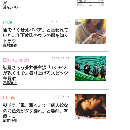
ぎ...
まなたろう
2026.08.07
Love
陰で「くせえババア」と言われて
いた…年下彼氏のウラの顔を知り
トラウ...
古川諭香
2026.08.07
Entertainment
話題さらう蒼井優主演『Tシャツ
が乾くまで』盛り上げるスピッツ
主題歌...
石黒隆之
2026.08.07
Lifestyle
朝ドラ『風、薫る』で「病人役な
のに色気がダダ漏れ」と騒然。39
歳・...
加賀谷健