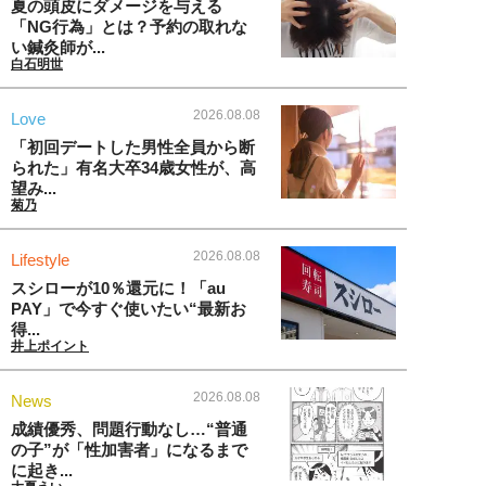
夏の頭皮にダメージを与える
「NG行為」とは？予約の取れな
い鍼灸師が...
白石明世
2026.08.08
Love
「初回デートした男性全員から断
られた」有名大卒34歳女性が、高
望み...
菊乃
2026.08.08
Lifestyle
スシローが10％還元に！「au
PAY」で今すぐ使いたい“最新お
得...
井上ポイント
2026.08.08
News
成績優秀、問題行動なし…“普通
の子”が「性加害者」になるまで
に起き...