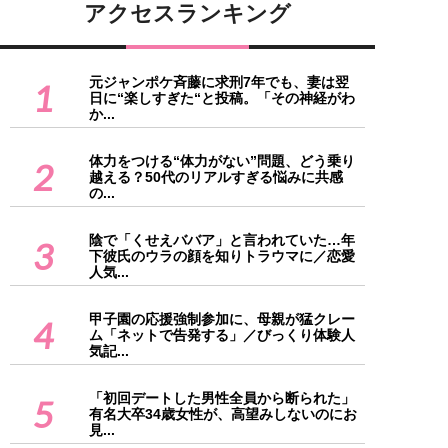
アクセスランキング
元ジャンポケ斉藤に求刑7年でも、妻は翌
1
日に“楽しすぎた“と投稿。「その神経がわ
か...
体力をつける“体力がない”問題、どう乗り
2
越える？50代のリアルすぎる悩みに共感
の...
陰で「くせえババア」と言われていた…年
3
下彼氏のウラの顔を知りトラウマに／恋愛
人気...
甲子園の応援強制参加に、母親が猛クレー
4
ム「ネットで告発する」／びっくり体験人
気記...
「初回デートした男性全員から断られた」
5
有名大卒34歳女性が、高望みしないのにお
見...