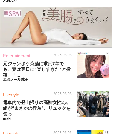
大夏えい
2026.08.08
Entertainment
元ジャンポケ斉藤に求刑7年で
も、妻は翌日に“楽しすぎた“と投
稿。「...
エタノール純子
2026.08.08
Lifestyle
電車内で登山帰りの高齢女性2人
組が“まさかの行為”。リュックを
使っ...
maki
2026.08.08
Lifestyle