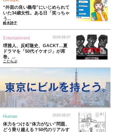
“外面の良い義母”にいじめられて
いた34歳女性。ある日「笑っちゃ
う...
鈴木詩子
2026.08.07
Entertainment
堺雅人、反町隆史、GACKT…夏
ドラマを「50代イケオジ」が席
巻。...
こじらぶ
2026.08.07
Human
体力をつける“体力がない”問題、
どう乗り越える？50代のリアルす