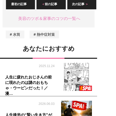
最初の記事
前の記事
次の記事
美容のツボ＆家事のコツの一覧へ
水筒
熱中症対策
あなたにおすすめ
2025.11.24
人生に疲れたおじさんの前
に現れたのは謎のおもち
ゃ・ウーピンだった！／
漫…
2026.06.03
人生後半の“賢い生き方”が