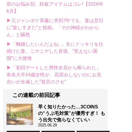
容のお悩み別、鉄板アイテムはコレ!【2026年
6月】
▶元ジャンポケ斉藤に求刑7年でも、妻は翌日
に“楽しすぎた“と投稿。「その神経がわから
ん」と騒然
▶「離婚したいんだよね...」夫にドッキリを仕
掛けた妻。ニヤニヤした直後、“笑えない展
開”に大後悔
▶「初回デートした男性全員から断られた」
有名大卒34歳女性が、高望みしないのにお見
合いが全滅した“発言のクセ”
この連載の前回記事
早く知りたかった…3COINS
の“うぶ毛対策”が優秀すぎ！ も
う出先で焦らなくていい
2025.06.29