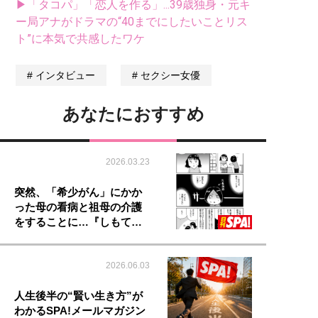
▶「タコパ」「恋人を作る」...39歳独身・元キ
ー局アナがドラマの“40までにしたいことリス
ト”に本気で共感したワケ
インタビュー
セクシー女優
あなたにおすすめ
2026.03.23
突然、「希少がん」にかか
った母の看病と祖母の介護
をすることに…『しもて…
2026.06.03
人生後半の“賢い生き方”が
わかるSPA!メールマガジン