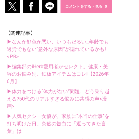
コメントをする・見る
【関連記事】
▶なんか顔色が悪い、いつもだるい...年齢でも
過労でもない“意外な原因”が隠れているかも!
<PR>
▶編集部のiHerb愛用者がセレクト。健康・美
容のお悩み別、鉄板アイテムはコレ!【2026年
6月】
▶体力をつける“体力がない”問題、どう乗り越
える?50代のリアルすぎる悩みに共感の声<漫
画>
▶人気セクシー女優が、家族に“本当の仕事”を
打ち明けた日。突然の告白に「返ってきた言
葉」は