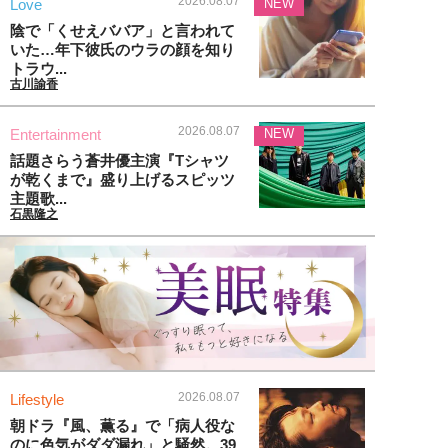
2026.08.07
Love
NEW
陰で「くせえババア」と言われて
いた…年下彼氏のウラの顔を知り
トラウ...
古川諭香
2026.08.07
Entertainment
NEW
話題さらう蒼井優主演『Tシャツ
が乾くまで』盛り上げるスピッツ
主題歌...
石黒隆之
2026.08.07
Lifestyle
朝ドラ『風、薫る』で「病人役な
のに色気がダダ漏れ」と騒然。39