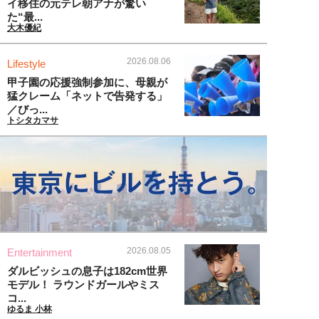
イ移住の元テレ朝アナが驚い
た“最...
大木優紀
2026.08.06
Lifestyle
甲子園の応援強制参加に、母親が
猛クレーム「ネットで告発する」
／びっ...
トシタカマサ
2026.08.05
Entertainment
ダルビッシュの息子は182cm世界
モデル！ ラウンドガールやミス
コ...
ゆるま 小林