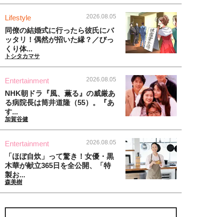
2026.08.05
Lifestyle
同僚の結婚式に行ったら彼氏にバ
ッタリ！偶然が招いた縁？／びっ
くり体...
トシタカマサ
2026.08.05
Entertainment
NHK朝ドラ『風、薫る』の威厳あ
る病院長は筒井道隆（55）。『あ
す...
加賀谷健
2026.08.05
Entertainment
「ほぼ自炊」って驚き！女優・黒
木華が献立365日を全公開、「特
製お...
森美樹