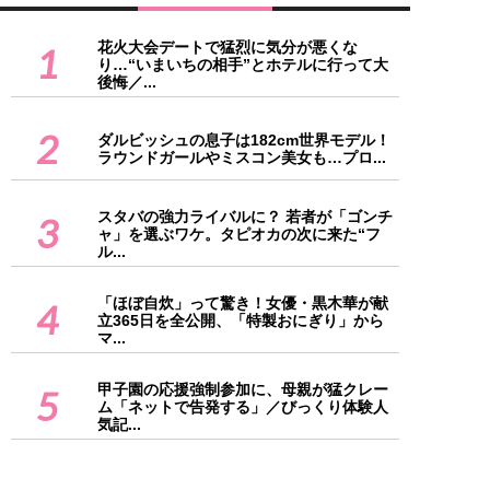
花火大会デートで猛烈に気分が悪くな
1
り…“いまいちの相手”とホテルに行って大
後悔／...
2
ダルビッシュの息子は182cm世界モデル！
ラウンドガールやミスコン美女も…プロ...
スタバの強力ライバルに？ 若者が「ゴンチ
3
ャ」を選ぶワケ。タピオカの次に来た“フ
ル...
「ほぼ自炊」って驚き！女優・黒木華が献
4
立365日を全公開、「特製おにぎり」から
マ...
甲子園の応援強制参加に、母親が猛クレー
5
ム「ネットで告発する」／びっくり体験人
気記...