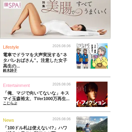
2026.08.06
Lifestyle
電車でドラマを大声実況する“ネ
タバレおばさん”。注意した女子
高生の...
鈴木詩子
2026.08.06
Entertainment
「俺、マジで向いてないな」キス
マイ玉森裕太、TVer1000万再生...
こじらぶ
2026.08.06
News
「100ドル札は使えない!?」ハワ