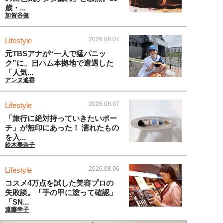
歳・...
加賀谷健
2026.08.07
Lifestyle
元TBSアナが“一人で猛パニッ
ク”に。日ハム本拠地で遭遇した
「人気...
アンヌ遙香
2026.08.07
Lifestyle
「旅行に絶対持っていきたいポー
チ」が無印にあった！ 濡れたもの
を入...
鈴木美奈子
2026.08.06
Lifestyle
コスメ4万点を試した美容プロの
失敗談。「手の甲に塗って確認」
「SN...
遠藤幸子