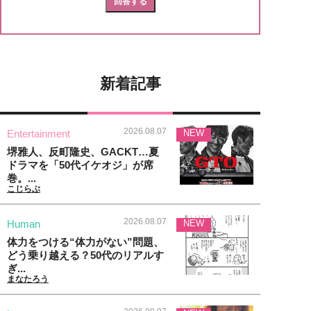
新着記事
2026.08.07
Entertainment
NEW
堺雅人、反町隆史、GACKT…夏
ドラマを「50代イケオジ」が席
巻。...
こじらぶ
2026.08.07
Human
NEW
体力をつける“体力がない”問題、
どう乗り越える？50代のリアルす
ぎ...
まなたろう