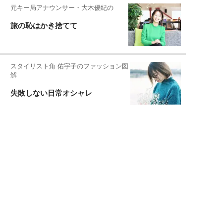
元キー局アナウンサー・大木優紀の
旅の恥はかき捨てて
スタイリスト角 佑宇子のファッション図
解
失敗しない日常オシャレ
元『渡鬼』子役・宇野なおみの
話そ、お茶しよっ元気出そ
恋愛コンサル菊乃が出会った女性たち
私が結婚できないワケ