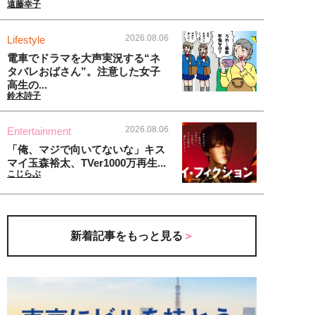
遠藤幸子
2026.08.06
Lifestyle
電車でドラマを大声実況する“ネ
タバレおばさん”。注意した女子
高生の...
鈴木詩子
2026.08.06
Entertainment
「俺、マジで向いてないな」キス
マイ玉森裕太、TVer1000万再生...
こじらぶ
新着記事をもっと見る