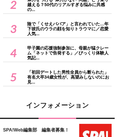
2
越える？50代のリアルすぎる悩みに共感
の...
陰で「くせえババア」と言われていた…年
3
下彼氏のウラの顔を知りトラウマに／恋愛
人気...
甲子園の応援強制参加に、母親が猛クレー
4
ム「ネットで告発する」／びっくり体験人
気記...
「初回デートした男性全員から断られた」
5
有名大卒34歳女性が、高望みしないのにお
見...
インフォメーション
SPA!Web編集部 編集者募集！