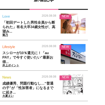
2026.08.08
Love
NEW
「初回デートした男性全員から断
られた」有名大卒34歳女性が、高
望み...
菊乃
2026.08.08
Lifestyle
NEW
スシローが10％還元に！「au
PAY」で今すぐ使いたい“最新お
得...
井上ポイント
2026.08.08
News
NEW
成績優秀、問題行動なし…“普通
の子”が「性加害者」になるまで
に起き...
大夏えい