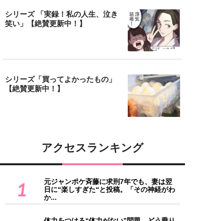
シリーズ 「実録！私の人生、泣き
笑い」【絶賛更新中！】
シリーズ「買ってよかったもの」
【絶賛更新中！】
アクセスランキング
元ジャンポケ斉藤に求刑7年でも、妻は翌
1
日に“楽しすぎた“と投稿。「その神経がわ
か...
体力をつける“体力がない”問題、どう乗り