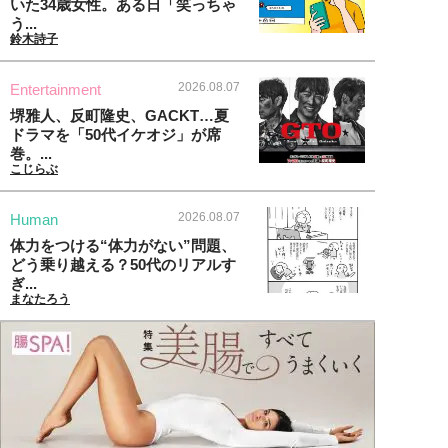
いた34歳女性。ある日「笑っちゃ
う...
鈴木詩子
2026.08.07
Entertainment
堺雅人、反町隆史、GACKT…夏
ドラマを「50代イケオジ」が席
巻。...
こじらぶ
2026.08.07
Human
体力をつける“体力がない”問題、
どう乗り越える？50代のリアルす
ぎ...
まなたろう