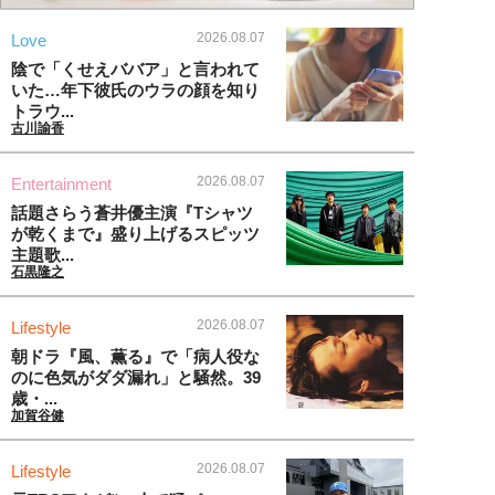
2026.08.07
Love
陰で「くせえババア」と言われて
いた…年下彼氏のウラの顔を知り
トラウ...
古川諭香
2026.08.07
Entertainment
話題さらう蒼井優主演『Tシャツ
が乾くまで』盛り上げるスピッツ
主題歌...
石黒隆之
2026.08.07
Lifestyle
朝ドラ『風、薫る』で「病人役な
のに色気がダダ漏れ」と騒然。39
歳・...
加賀谷健
2026.08.07
Lifestyle