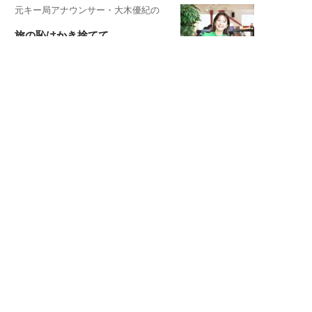
元キー局アナウンサー・大木優紀の
旅の恥はかき捨てて
スタイリスト角 佑宇子のファッション図
解
失敗しない日常オシャレ
元『渡鬼』子役・宇野なおみの
話そ、お茶しよっ元気出そ
宇垣美里が映画への想いを綴る
宇垣美里の沼落ちシネマ