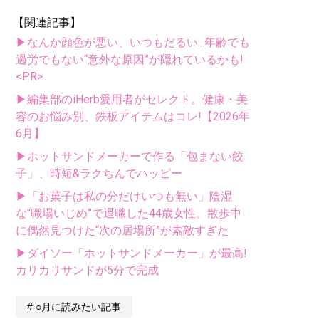
【関連記事】
▶なんか顔色が悪い、いつもだるい...年齢でも
過労でもない“意外な原因”が隠れているかも!
<PR>
▶編集部のiHerb愛用者がセレクト。健康・美
容のお悩み別、鉄板アイテムはコレ!【2026年
6月】
▶ホットサンドメーカーで作る「包まない餃
子」、時短&ラクちんでハッピー
▶「お菓子は私の分だけいつも無い」陰湿
な“職場いじめ”で退職した44歳女性。散歩中
に偶然見つけた“次の居場所”が素敵すぎた
▶ダイソー「ホットサンドメーカー」が最高!
カリカリサンドが5分で完成
○月に読みたい記事