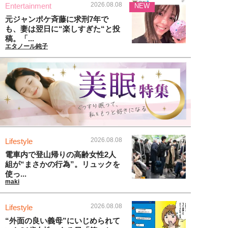
2026.08.08
Entertainment
NEW
元ジャンポケ斉藤に求刑7年で
も、妻は翌日に“楽しすぎた“と投
稿。「...
エタノール純子
2026.08.08
Lifestyle
電車内で登山帰りの高齢女性2人
組が“まさかの行為”。リュックを
使っ...
maki
2026.08.08
Lifestyle
“外面の良い義母”にいじめられて