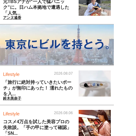
元TBSアナが“一人で猛パニッ
ク”に。日ハム本拠地で遭遇した
「人気...
アンヌ遙香
2026.08.07
Lifestyle
「旅行に絶対持っていきたいポー
チ」が無印にあった！ 濡れたもの
を入...
鈴木美奈子
2026.08.06
Lifestyle
コスメ4万点を試した美容プロの
失敗談。「手の甲に塗って確認」
「SN...