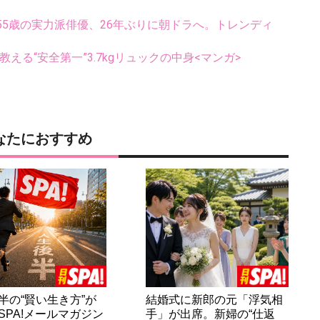
5歳の実力派俳優、26年ぶりに朝ドラへ。トレンディ
える“安全第一”3.7kgリュックの中身<マンガ>
なたにおすすめ
半の“賢い生き方”が
結婚式に新郎の元「浮気相
SPA!メールマガジン
手」が出席。新婦の“仕返