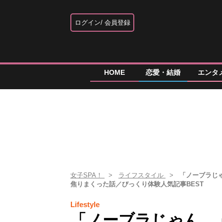
ログイン
会員登録
HOME
恋愛・結婚
エンタ
女子SPA！
ライフスタイル
「ノーブラじ
焦りまくった話／びっくり体験人気記事BEST
Lifestyle
「ノーブラじゃん…