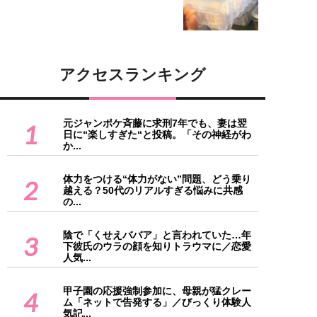
アクセスランキング
元ジャンポケ斉藤に求刑7年でも、妻は翌
1
日に“楽しすぎた“と投稿。「その神経がわ
か...
体力をつける“体力がない”問題、どう乗り
2
越える？50代のリアルすぎる悩みに共感
の...
陰で「くせえババア」と言われていた…年
3
下彼氏のウラの顔を知りトラウマに／恋愛
人気...
甲子園の応援強制参加に、母親が猛クレー
4
ム「ネットで告発する」／びっくり体験人
気記...