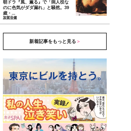
朝ドラ『風、薫る』で「病人役な
のに色気がダダ漏れ」と騒然。39
歳・...
加賀谷健
新着記事をもっと見る