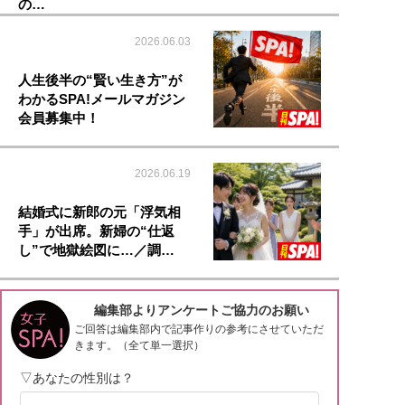
の…
2026.06.03
人生後半の“賢い生き方”が
わかるSPA!メールマガジン
会員募集中！
2026.06.19
結婚式に新郎の元「浮気相
手」が出席。新婦の“仕返
し”で地獄絵図に…／調…