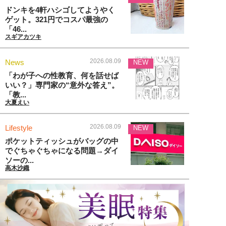
ドンキを4軒ハシゴしてようやく
ゲット。321円でコスパ最強の
「46...
スギアカツキ
2026.08.09
News
NEW
「わが子への性教育、何を話せば
いい？」専門家の“意外な答え”。
「教...
大夏えい
2026.08.09
Lifestyle
NEW
ポケットティッシュがバッグの中
でぐちゃぐちゃになる問題→ダイ
ソーの...
高木沙織