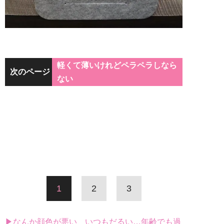
軽くて薄いけれどペラペラしなら
次のページ
ない
1
2
3
▶なんか顔色が悪い、いつもだるい…年齢でも過