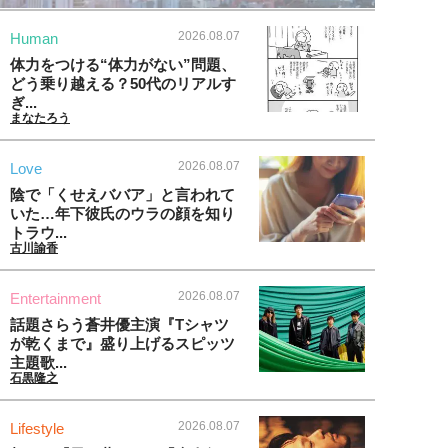
2026.08.07
Human
体力をつける“体力がない”問題、
どう乗り越える？50代のリアルす
ぎ...
まなたろう
2026.08.07
Love
陰で「くせえババア」と言われて
いた…年下彼氏のウラの顔を知り
トラウ...
古川諭香
2026.08.07
Entertainment
話題さらう蒼井優主演『Tシャツ
が乾くまで』盛り上げるスピッツ
主題歌...
石黒隆之
2026.08.07
Lifestyle