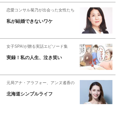
恋愛コンサル菊乃が出会った女性たち
私が結婚できないワケ
女子SPA!が贈る実話エピソード集
実録！私の人生、泣き笑い
元局アナ・アラフォー、アンヌ遙香の
北海道シンプルライフ
元キー局アナウンサー・大木優紀の
旅の恥はかき捨てて