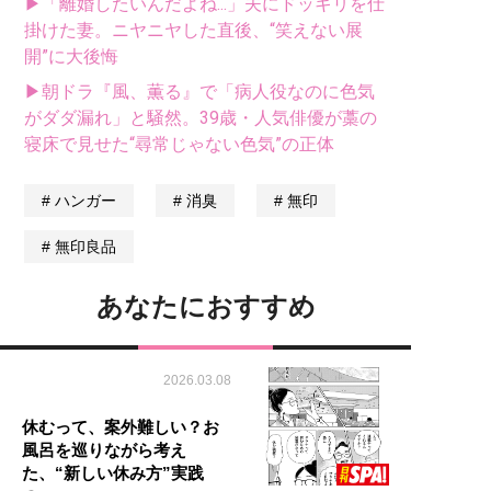
▶「離婚したいんだよね...」夫にドッキリを仕
掛けた妻。ニヤニヤした直後、“笑えない展
開”に大後悔
▶朝ドラ『風、薫る』で「病人役なのに色気
がダダ漏れ」と騒然。39歳・人気俳優が藁の
寝床で見せた“尋常じゃない色気”の正体
ハンガー
消臭
無印
無印良品
あなたにおすすめ
2026.03.08
休むって、案外難しい？お
風呂を巡りながら考え
た、“新しい休み方”実践