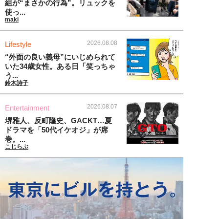
組が“まさかの行為”。リュックを
使っ...
maki
2026.08.08
Lifestyle
“外面の良い義母”にいじめられて
いた34歳女性。ある日「笑っちゃ
う...
鈴木詩子
2026.08.07
Entertainment
堺雅人、反町隆史、GACKT…夏
ドラマを「50代イケオジ」が席
巻。...
こじらぶ