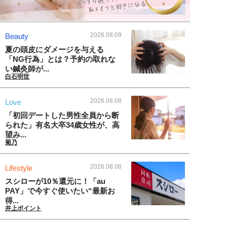
2026.08.09
Beauty
夏の頭皮にダメージを与える
「NG行為」とは？予約の取れな
い鍼灸師が...
白石明世
2026.08.08
Love
「初回デートした男性全員から断
られた」有名大卒34歳女性が、高
望み...
菊乃
2026.08.08
Lifestyle
スシローが10％還元に！「au
PAY」で今すぐ使いたい“最新お
得...
井上ポイント