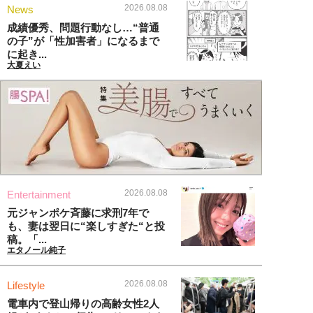
2026.08.08
News
成績優秀、問題行動なし…“普通
の子”が「性加害者」になるまで
に起き...
大夏えい
2026.08.08
Entertainment
元ジャンポケ斉藤に求刑7年で
も、妻は翌日に“楽しすぎた“と投
稿。「...
エタノール純子
2026.08.08
Lifestyle
電車内で登山帰りの高齢女性2人