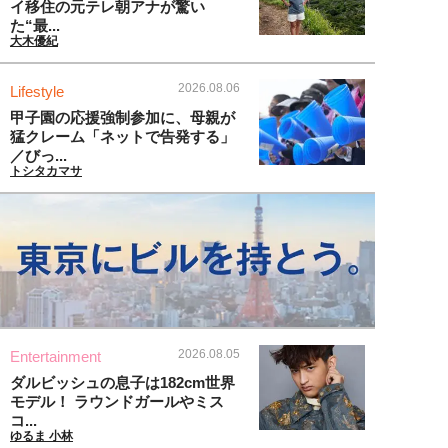
イ移住の元テレ朝アナが驚い
た“最...
大木優紀
2026.08.06
Lifestyle
甲子園の応援強制参加に、母親が
猛クレーム「ネットで告発する」
／びっ...
トシタカマサ
2026.08.05
Entertainment
ダルビッシュの息子は182cm世界
モデル！ ラウンドガールやミス
コ...
ゆるま 小林