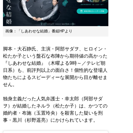
画像：「しあわせな結婚」番組HPより
脚本・大石静氏、主演・阿部サダヲ、ヒロイン・
松たか子という盤石な布陣から期待値の高かった
『しあわせな結婚』（木曜よる9時～／テレビ朝
日系）も、前評判以上の面白さ！個性的な登場人
物たちによるスピーディーな展開から目が離せま
せん。
独身主義だった人気弁護士・幸太郎（阿部サダ
ヲ）が結婚したネルラ（松たか子）は、かつての
婚約者・布施（玉置玲央）を殺害した疑いを刑
事・黒川（杉野遥亮）にかけられています。