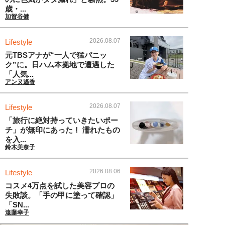
歳・...
加賀谷健
2026.08.07
Lifestyle
元TBSアナが“一人で猛パニッ
ク”に。日ハム本拠地で遭遇した
「人気...
アンヌ遙香
2026.08.07
Lifestyle
「旅行に絶対持っていきたいポー
チ」が無印にあった！ 濡れたもの
を入...
鈴木美奈子
2026.08.06
Lifestyle
コスメ4万点を試した美容プロの
失敗談。「手の甲に塗って確認」
「SN...
遠藤幸子