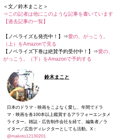
⇒この記者は他にこのような記事を書いています
【過去記事の一覧】
【ノベライズも発売中！】⇒
愛の、がっこう。
（上）をAmazonで見る
【ノベライズ下巻は絶賛予約受付中！】⇒
愛の、
がっこう。（下）をAmazonで予約する
鈴木まこと
日本のドラマ・映画をこよなく愛し、年間でドラ
マ・映画を各100本以上鑑賞するアラフォーエンタメ
ライター。雑誌・広告制作会社を経て、編集者／ラ
イター／広告ディレクターとしても活動。X：
@makoto12130201