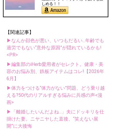
しめる！！
【関連記事】
▶なんか顔色が悪い、いつもだるい...年齢でも
過労でもない“意外な原因”が隠れているかも!
<PR>
▶編集部のiHerb愛用者がセレクト。健康・美
容のお悩み別、鉄板アイテムはコレ!【2026年
6月】
▶体力をつける“体力がない”問題、どう乗り越
える?50代のリアルすぎる悩みに共感の声<漫
画>
▶「離婚したいんだよね...」夫にドッキリを仕
掛けた妻。ニヤニヤした直後、“笑えない展
開”に大後悔