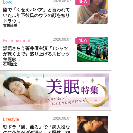
2026.08.07
Love
NEW
陰で「くせえババア」と言われて
いた…年下彼氏のウラの顔を知り
トラウ...
古川諭香
2026.08.07
Entertainment
NEW
話題さらう蒼井優主演『Tシャツ
が乾くまで』盛り上げるスピッツ
主題歌...
石黒隆之
2026.08.07
Lifestyle
朝ドラ『風、薫る』で「病人役な
のに色気がダダ漏れ」と騒然。39