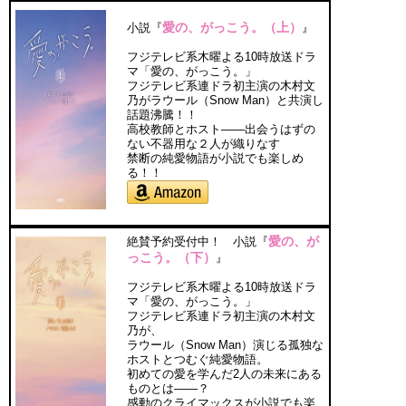
愛の、がっこう。（上）
小説『
』
フジテレビ系木曜よる10時放送ドラ
マ「愛の、がっこう。」
フジテレビ系連ドラ初主演の木村文
乃がラウール（Snow Man）と共演し
話題沸騰！！
高校教師とホスト――出会うはずの
ない不器用な２人が織りなす
禁断の純愛物語が小説でも楽しめ
る！！
愛の、が
絶賛予約受付中！ 小説『
っこう。（下）
』
フジテレビ系木曜よる10時放送ドラ
マ「愛の、がっこう。」
フジテレビ系連ドラ初主演の木村文
乃が、
ラウール（Snow Man）演じる孤独な
ホストとつむぐ純愛物語。
初めての愛を学んだ2人の未来にある
ものとは――？
感動のクライマックスが小説でも楽