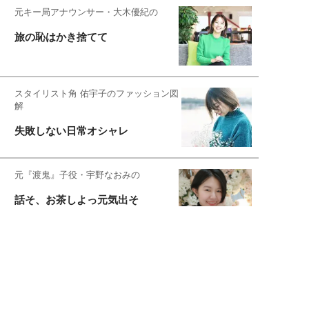
元キー局アナウンサー・大木優紀の
旅の恥はかき捨てて
スタイリスト角 佑宇子のファッション図
解
失敗しない日常オシャレ
元『渡鬼』子役・宇野なおみの
話そ、お茶しよっ元気出そ
恋愛コンサル菊乃が出会った女性たち
私が結婚できないワケ