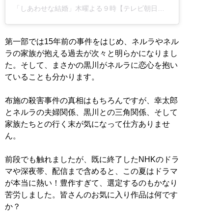
「しあわせな結婚」木曜よる９時【テレビ朝日公式】(@wasekon_tvasahi)がシェアした投稿
第一部では15年前の事件をはじめ、ネルラやネル
ラの家族が抱える過去が次々と明らかになりまし
た。そして、まさかの黒川がネルラに恋心を抱い
ていることも分かります。
布施の殺害事件の真相はもちろんですが、幸太郎
とネルラの夫婦関係、黒川との三角関係、そして
家族たちとの行く末が気になって仕方ありませ
ん。
前段でも触れましたが、既に終了したNHKのドラ
マや深夜帯、配信まで含めると、この夏はドラマ
が本当に熱い！豊作すぎて、選定するのもかなり
苦労しました。皆さんのお気に入り作品は何です
か？