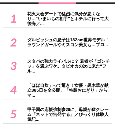
花火大会デートで猛烈に気分が悪くな
1
り…“いまいちの相手”とホテルに行って大
後悔／...
2
ダルビッシュの息子は182cm世界モデル！
ラウンドガールやミスコン美女も…プロ...
スタバの強力ライバルに？ 若者が「ゴンチ
3
ャ」を選ぶワケ。タピオカの次に来た“フ
ル...
「ほぼ自炊」って驚き！女優・黒木華が献
4
立365日を全公開、「特製おにぎり」から
マ...
甲子園の応援強制参加に、母親が猛クレー
5
ム「ネットで告発する」／びっくり体験人
気記...