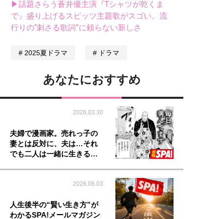
▶話題さらう蒼井優主演『Tシャツが乾くま
で』盛り上げるスピッツ主題歌がスゴい。流
行りの“刺さる歌詞”に頼らない新しさ
2025夏ドラマ
ドラマ
あなたにおすすめ
2026.03.30
夫婦で漫画家。売れっ子の
妻とは反対に、夫は…それ
でも二人は一緒に生きる…
2026.06.03
人生後半の“賢い生き方”が
わかるSPA!メールマガジン