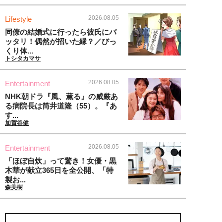
2026.08.05
Lifestyle
同僚の結婚式に行ったら彼氏にバ
ッタリ！偶然が招いた縁？／びっ
くり体...
トシタカマサ
2026.08.05
Entertainment
NHK朝ドラ『風、薫る』の威厳あ
る病院長は筒井道隆（55）。『あ
す...
加賀谷健
2026.08.05
Entertainment
「ほぼ自炊」って驚き！女優・黒
木華が献立365日を全公開、「特
製お...
森美樹