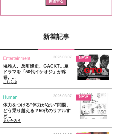
新着記事
2026.08.07
Entertainment
NEW
堺雅人、反町隆史、GACKT…夏
ドラマを「50代イケオジ」が席
巻。...
こじらぶ
2026.08.07
Human
NEW
体力をつける“体力がない”問題、
どう乗り越える？50代のリアルす
ぎ...
まなたろう