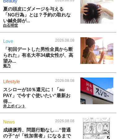
Beauty
夏の頭皮にダメージを与える
「NG行為」とは？予約の取れな
い鍼灸師が...
白石明世
2026.08.08
Love
「初回デートした男性全員から断
られた」有名大卒34歳女性が、高
望み...
菊乃
2026.08.08
Lifestyle
スシローが10％還元に！「au
PAY」で今すぐ使いたい“最新お
得...
井上ポイント
2026.08.08
News
成績優秀、問題行動なし…“普通
の子”が「性加害者」になるまで