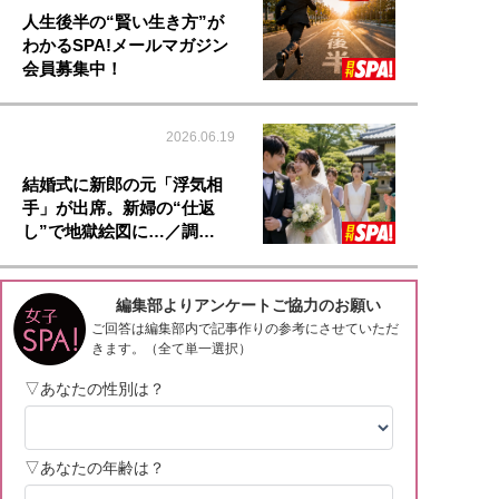
人生後半の“賢い生き方”が
わかるSPA!メールマガジン
会員募集中！
2026.06.19
結婚式に新郎の元「浮気相
手」が出席。新婦の“仕返
し”で地獄絵図に…／調…