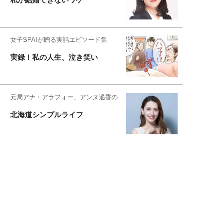
女子SPA!が贈る実話エピソード集
実録！私の人生、泣き笑い
元局アナ・アラフォー、アンヌ遙香の
北海道シンプルライフ
元キー局アナウンサー・大木優紀の
旅の恥はかき捨てて
スタイリスト角 佑宇子のファッション図