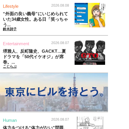
2026.08.08
Lifestyle
“外面の良い義母”にいじめられて
いた34歳女性。ある日「笑っちゃ
う...
鈴木詩子
2026.08.07
Entertainment
堺雅人、反町隆史、GACKT…夏
ドラマを「50代イケオジ」が席
巻。...
こじらぶ
2026.08.07
Human
体力をつける“体力がない”問題、