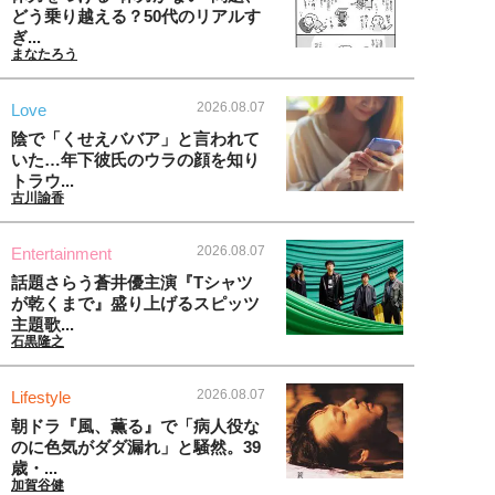
どう乗り越える？50代のリアルす
ぎ...
まなたろう
2026.08.07
Love
陰で「くせえババア」と言われて
いた…年下彼氏のウラの顔を知り
トラウ...
古川諭香
2026.08.07
Entertainment
話題さらう蒼井優主演『Tシャツ
が乾くまで』盛り上げるスピッツ
主題歌...
石黒隆之
2026.08.07
Lifestyle
朝ドラ『風、薫る』で「病人役な
のに色気がダダ漏れ」と騒然。39
歳・...
加賀谷健