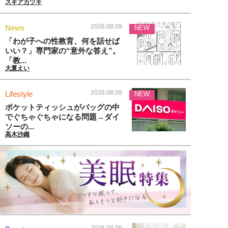
スギアカツキ
2026.08.09
News
NEW
「わが子への性教育、何を話せば
いい？」専門家の“意外な答え”。
「教...
大夏えい
2026.08.09
Lifestyle
NEW
ポケットティッシュがバッグの中
でぐちゃぐちゃになる問題→ダイ
ソーの...
高木沙織
2026.08.09