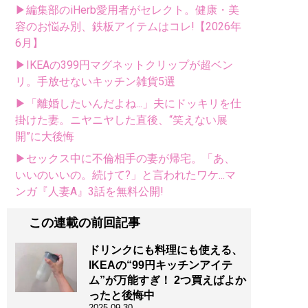
▶編集部のiHerb愛用者がセレクト。健康・美
容のお悩み別、鉄板アイテムはコレ!【2026年
6月】
▶IKEAの399円マグネットクリップが超ベン
リ。手放せないキッチン雑貨5選
▶「離婚したいんだよね...」夫にドッキリを仕
掛けた妻。ニヤニヤした直後、“笑えない展
開”に大後悔
▶セックス中に不倫相手の妻が帰宅。「あ、
いいのいいの。続けて?」と言われたワケ...マ
ンガ『人妻A』3話を無料公開!
この連載の前回記事
ドリンクにも料理にも使える、
IKEAの“99円キッチンアイテ
ム”が万能すぎ！ 2つ買えばよか
ったと後悔中
2025.09.30