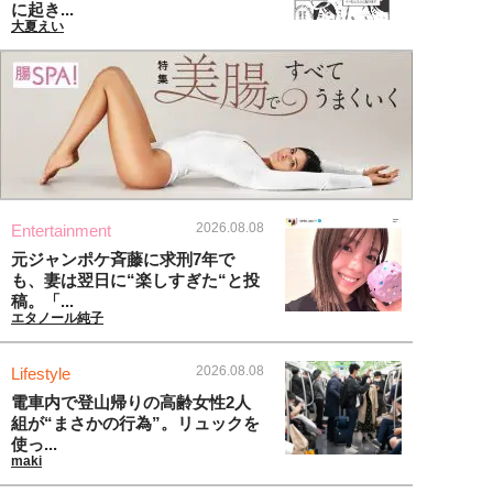
に起き...
大夏えい
2026.08.08
Entertainment
元ジャンポケ斉藤に求刑7年で
も、妻は翌日に“楽しすぎた“と投
稿。「...
エタノール純子
2026.08.08
Lifestyle
電車内で登山帰りの高齢女性2人
組が“まさかの行為”。リュックを
使っ...
maki