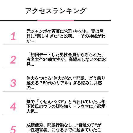
アクセスランキング
元ジャンポケ斉藤に求刑7年でも、妻は翌
1
日に“楽しすぎた“と投稿。「その神経がわ
か...
「初回デートした男性全員から断られた」
2
有名大卒34歳女性が、高望みしないのにお
見...
体力をつける“体力がない”問題、どう乗り
3
越える？50代のリアルすぎる悩みに共感
の...
陰で「くせえババア」と言われていた…年
4
下彼氏のウラの顔を知りトラウマに／恋愛
人気...
成績優秀、問題行動なし…“普通の子”が
5
「性加害者」になるまでに起きていたこ