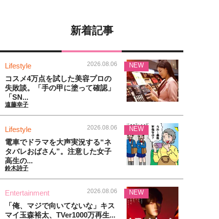
新着記事
2026.08.06
Lifestyle
NEW
コスメ4万点を試した美容プロの
失敗談。「手の甲に塗って確認」
「SN...
遠藤幸子
2026.08.06
Lifestyle
NEW
電車でドラマを大声実況する“ネ
タバレおばさん”。注意した女子
高生の...
鈴木詩子
2026.08.06
Entertainment
NEW
「俺、マジで向いてないな」キス
マイ玉森裕太、TVer1000万再生...