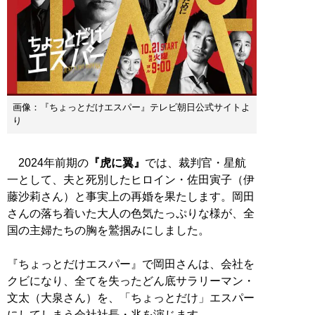
画像：『ちょっとだけエスパー』テレビ朝日公式サイトよ
り
2024年前期の
『虎に翼』
では、裁判官・星航
一として、夫と死別したヒロイン・佐田寅子（伊
藤沙莉さん）と事実上の再婚を果たします。岡田
さんの落ち着いた大人の色気たっぷりな様が、全
国の主婦たちの胸を鷲掴みにしました。
『ちょっとだけエスパー』で岡田さんは、会社を
クビになり、全てを失ったどん底サラリーマン・
文太（大泉さん）を、「ちょっとだけ」エスパー
にしてしまう会社社長・兆を演じます。