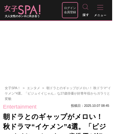
ログイン
会員登録
大人女性のホンネに向き合う
女子SPA！
エンタメ
朝ドラとのギャップがメロい！ 秋ドラマ“イ
ケメン”4選。「ビジュイイじゃん」な27歳俳優が好青年役からガラリと
変貌
Entertainment
投稿日：2025.10.07 08:45
朝ドラとのギャップがメロい！
秋ドラマ“イケメン”4選。「ビジ