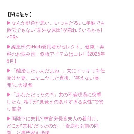
【関連記事】
▶なんか顔色が悪い、いつもだるい...年齢でも
過労でもない“意外な原因”が隠れているかも!
<PR>
▶編集部のiHerb愛用者がセレクト。健康・美
容のお悩み別、鉄板アイテムはコレ!【2026年
6月】
▶「離婚したいんだよね...」夫にドッキリを仕
掛けた妻。ニヤニヤした直後、“笑えない展
開”に大後悔
▶「あなただったの?!」夫の不倫現場に突撃
したら...相手が“見覚えのありすぎる女性”で怒
り倍増
▶両陛下に失礼? 林官房長官夫人の着付け、
どこが“失礼”だったのか...「着崩れ以前の問
題」と専門家も指摘