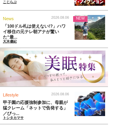
こじらぶ
2026.08.06
News
NEW
「100ドル札は使えない!?」ハワ
イ移住の元テレ朝アナが驚い
た“最...
大木優紀
2026.08.06
Lifestyle
甲子園の応援強制参加に、母親が
猛クレーム「ネットで告発する」
／びっ...
トシタカマサ