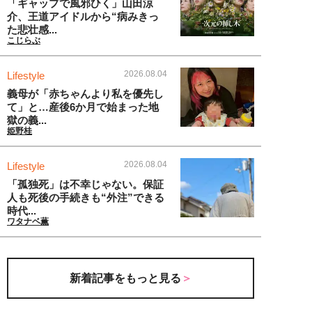
「ギャップで風邪ひく」山田涼
介、王道アイドルから“病みきっ
た悲壮感...
こじらぶ
2026.08.04
Lifestyle
義母が「赤ちゃんより私を優先し
て」と…産後6か月で始まった地
獄の義...
姫野桂
2026.08.04
Lifestyle
「孤独死」は不幸じゃない。保証
人も死後の手続きも“外注”できる
時代...
ワタナベ薫
新着記事をもっと見る