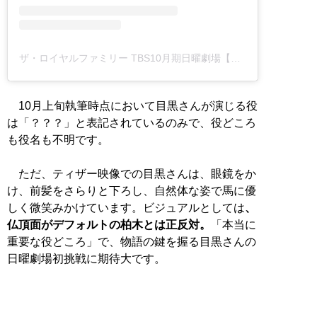
ザ・ロイヤルファミリー TBS10月期日曜劇場【公式】(@royalfamily_tbs)がシェアした投稿
10月上旬執筆時点において目黒さんが演じる役
は「？？？」と表記されているのみで、役どころ
も役名も不明です。
ただ、ティザー映像での目黒さんは、眼鏡をか
け、前髪をさらりと下ろし、自然体な姿で馬に優
しく微笑みかけています。ビジュアルとしては
、
仏頂面がデフォルトの柏木とは正反対。
「本当に
重要な役どころ」で、物語の鍵を握る目黒さんの
日曜劇場初挑戦に期待大です。