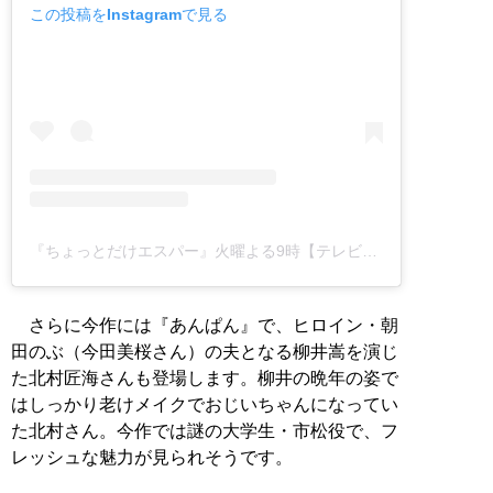
この投稿をInstagramで見る
『ちょっとだけエスパー』火曜よる9時【テレビ朝日公式】(@chottodake_esper)がシェアした投稿
さらに今作には『あんぱん』で、ヒロイン・朝
田のぶ（今田美桜さん）の夫となる柳井嵩を演じ
た北村匠海さんも登場します。柳井の晩年の姿で
はしっかり老けメイクでおじいちゃんになってい
た北村さん。今作では謎の大学生・市松役で、フ
レッシュな魅力が見られそうです。