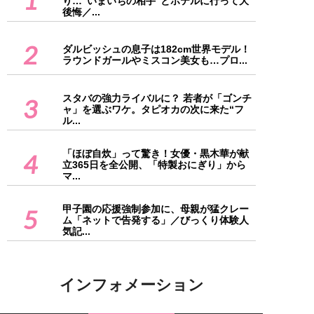
1
り…“いまいちの相手”とホテルに行って大
後悔／...
2
ダルビッシュの息子は182cm世界モデル！
ラウンドガールやミスコン美女も…プロ...
スタバの強力ライバルに？ 若者が「ゴンチ
3
ャ」を選ぶワケ。タピオカの次に来た“フ
ル...
「ほぼ自炊」って驚き！女優・黒木華が献
4
立365日を全公開、「特製おにぎり」から
マ...
甲子園の応援強制参加に、母親が猛クレー
5
ム「ネットで告発する」／びっくり体験人
気記...
インフォメーション