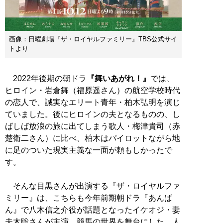
画像：日曜劇場『ザ・ロイヤルファミリー』TBS公式サイ
トより
2022年後期の朝ドラ
『舞いあがれ！』
では、
ヒロイン・岩倉舞（福原遥さん）の航空学校時代
の恋人で、誠実なエリート青年・柏木弘明を演じ
ていました。後にヒロインの夫となるものの、し
ばしば放浪の旅に出てしまう歌人・梅津貴司（赤
楚衛二さん）に比べ、柏木はパイロットながら地
に足のついた現実主義な一面が頼もしかったで
す。
そんな目黒さんが出演する『ザ・ロイヤルファ
ミリー』は、こちらも今年前期朝ドラ『あんぱ
ん』で八木信之介役が話題となったイケオジ・妻
夫木聡さんが主演。競馬の世界を舞台にした、人