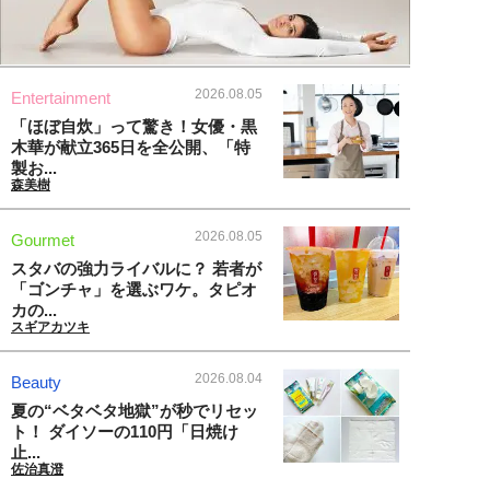
2026.08.05
Entertainment
「ほぼ自炊」って驚き！女優・黒
木華が献立365日を全公開、「特
製お...
森美樹
2026.08.05
Gourmet
スタバの強力ライバルに？ 若者が
「ゴンチャ」を選ぶワケ。タピオ
カの...
スギアカツキ
2026.08.04
Beauty
夏の“ベタベタ地獄”が秒でリセッ
ト！ ダイソーの110円「日焼け
止...
佐治真澄