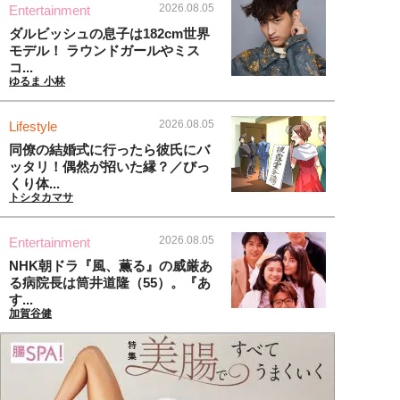
2026.08.05
Entertainment
ダルビッシュの息子は182cm世界
モデル！ ラウンドガールやミス
コ...
ゆるま 小林
2026.08.05
Lifestyle
同僚の結婚式に行ったら彼氏にバ
ッタリ！偶然が招いた縁？／びっ
くり体...
トシタカマサ
2026.08.05
Entertainment
NHK朝ドラ『風、薫る』の威厳あ
る病院長は筒井道隆（55）。『あ
す...
加賀谷健