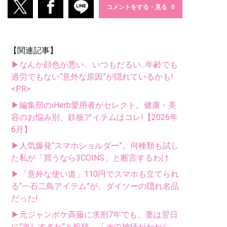
コメントをする・見る
【関連記事】
▶なんか顔色が悪い、いつもだるい...年齢でも
過労でもない“意外な原因”が隠れているかも!
<PR>
▶編集部のiHerb愛用者がセレクト。健康・美
容のお悩み別、鉄板アイテムはコレ!【2026年
6月】
▶人気爆発“スマホショルダー”。何種類も試し
た私が「買うなら3COINS」と断言するわけ
▶「意外な使い道」110円でスマホも立てられ
る“一石二鳥アイテム”が、ダイソーの隠れ名品
だった!
▶元ジャンポケ斉藤に求刑7年でも、妻は翌日
に“楽しすぎた“と投稿。「その神経がわから