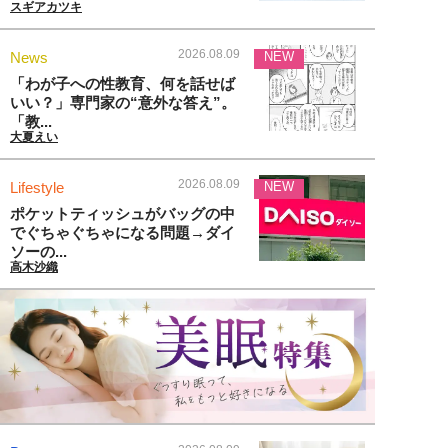
スギアカツキ
2026.08.09
News
NEW
「わが子への性教育、何を話せば
いい？」専門家の“意外な答え”。
「教...
大夏えい
2026.08.09
Lifestyle
NEW
ポケットティッシュがバッグの中
でぐちゃぐちゃになる問題→ダイ
ソーの...
高木沙織