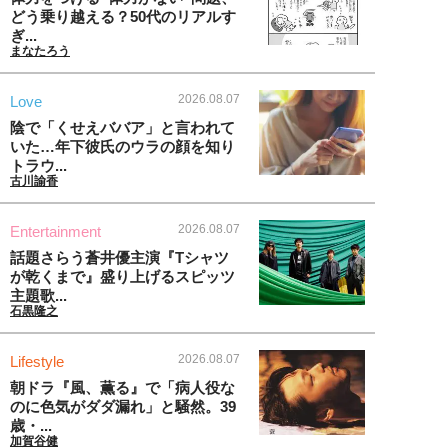
どう乗り越える？50代のリアルす
ぎ...
まなたろう
2026.08.07
Love
陰で「くせえババア」と言われて
いた…年下彼氏のウラの顔を知り
トラウ...
古川諭香
2026.08.07
Entertainment
話題さらう蒼井優主演『Tシャツ
が乾くまで』盛り上げるスピッツ
主題歌...
石黒隆之
2026.08.07
Lifestyle
朝ドラ『風、薫る』で「病人役な
のに色気がダダ漏れ」と騒然。39
歳・...
加賀谷健