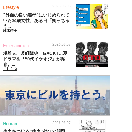
2026.08.08
Lifestyle
“外面の良い義母”にいじめられて
いた34歳女性。ある日「笑っちゃ
う...
鈴木詩子
2026.08.07
Entertainment
堺雅人、反町隆史、GACKT…夏
ドラマを「50代イケオジ」が席
巻。...
こじらぶ
2026.08.07
Human
体力をつける“体力がない”問題、