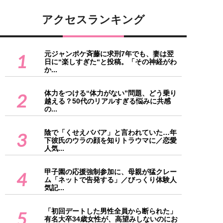
アクセスランキング
元ジャンポケ斉藤に求刑7年でも、妻は翌
1
日に“楽しすぎた“と投稿。「その神経がわ
か...
体力をつける“体力がない”問題、どう乗り
2
越える？50代のリアルすぎる悩みに共感
の...
陰で「くせえババア」と言われていた…年
3
下彼氏のウラの顔を知りトラウマに／恋愛
人気...
甲子園の応援強制参加に、母親が猛クレー
4
ム「ネットで告発する」／びっくり体験人
気記...
「初回デートした男性全員から断られた」
5
有名大卒34歳女性が、高望みしないのにお