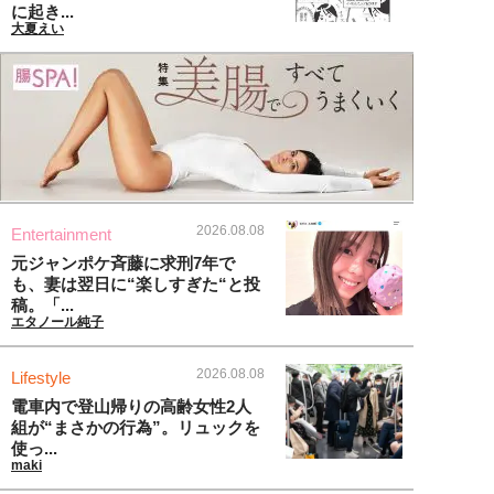
に起き...
大夏えい
2026.08.08
Entertainment
元ジャンポケ斉藤に求刑7年で
も、妻は翌日に“楽しすぎた“と投
稿。「...
エタノール純子
2026.08.08
Lifestyle
電車内で登山帰りの高齢女性2人
組が“まさかの行為”。リュックを
使っ...
maki