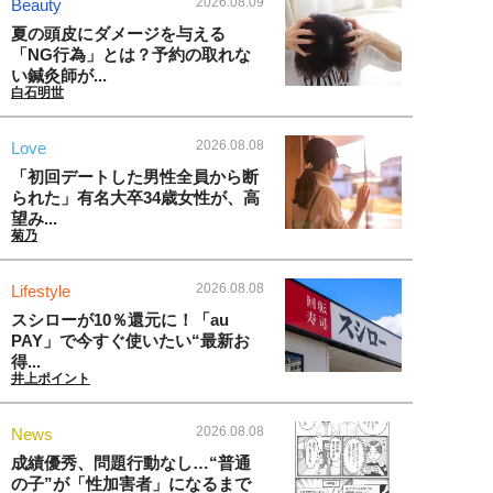
2026.08.09
Beauty
夏の頭皮にダメージを与える
「NG行為」とは？予約の取れな
い鍼灸師が...
白石明世
2026.08.08
Love
「初回デートした男性全員から断
られた」有名大卒34歳女性が、高
望み...
菊乃
2026.08.08
Lifestyle
スシローが10％還元に！「au
PAY」で今すぐ使いたい“最新お
得...
井上ポイント
2026.08.08
News
成績優秀、問題行動なし…“普通
の子”が「性加害者」になるまで