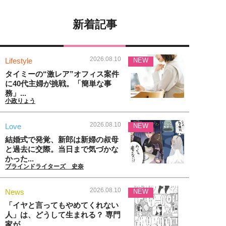
新着記事
2026.08.10
Lifestyle
NEW
タイミーの“激レア”オフィス案件
に40代主婦が挑戦。「簡単な事
務」...
小政りょう
2026.08.10
Love
NEW
結婚式で発覚、新郎は新婦の叔母
と過去に交際。当日まで気づかな
かった...
ブラインドライターズ 史奈
2026.08.10
News
NEW
「イヤと言ってもやめてくれない
人」は、どうして生まれる？ 専門
家が...