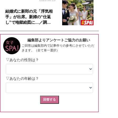
2026.06.19
結婚式に新郎の元「浮気相
手」が出席。新婦の“仕返
し”で地獄絵図に…／調…