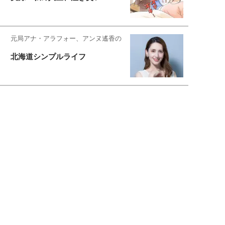
元局アナ・アラフォー、アンヌ遙香の
北海道シンプルライフ
元キー局アナウンサー・大木優紀の
旅の恥はかき捨てて
スタイリスト角 佑宇子のファッション図
解
失敗しない日常オシャレ
元『渡鬼』子役・宇野なおみの