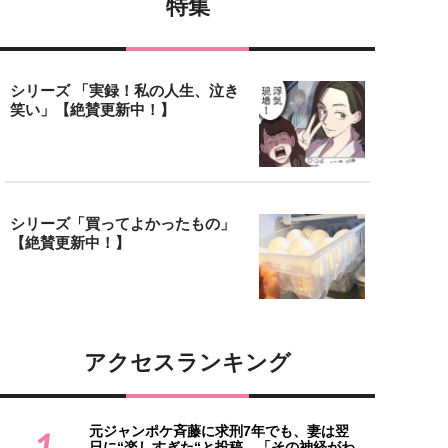
特集
シリーズ 「実録！私の人生、泣き
笑い」【絶賛更新中！】
シリーズ「買ってよかったもの」
【絶賛更新中！】
アクセスランキング
元ジャンポケ斉藤に求刑7年でも、妻は翌
1
日に“楽しすぎた“と投稿。「その神経がわ