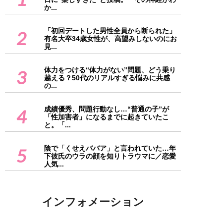
か...
「初回デートした男性全員から断られた」
2
有名大卒34歳女性が、高望みしないのにお
見...
体力をつける“体力がない”問題、どう乗り
3
越える？50代のリアルすぎる悩みに共感
の...
成績優秀、問題行動なし…“普通の子”が
4
「性加害者」になるまでに起きていたこ
と。「...
陰で「くせえババア」と言われていた…年
5
下彼氏のウラの顔を知りトラウマに／恋愛
人気...
インフォメーション