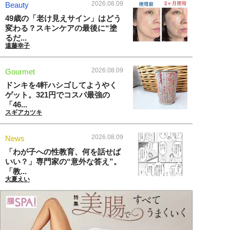
2026.08.09
Beauty
49歳の「老け見えサイン」はどう
変わる？スキンケアの最後に“塗
るだ...
遠藤幸子
2026.08.09
Gourmet
ドンキを4軒ハシゴしてようやく
ゲット。321円でコスパ最強の
「46...
スギアカツキ
2026.08.09
News
「わが子への性教育、何を話せば
いい？」専門家の“意外な答え”。
「教...
大夏えい