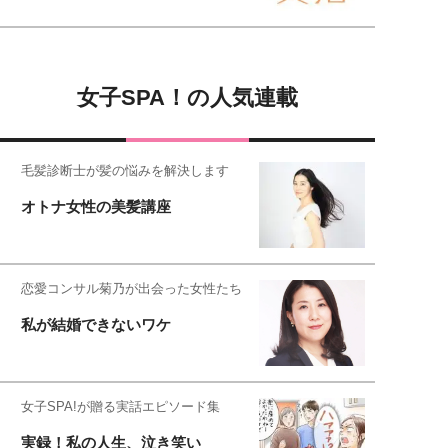
女子SPA！の人気連載
毛髪診断士が髪の悩みを解決します
オトナ女性の美髪講座
恋愛コンサル菊乃が出会った女性たち
私が結婚できないワケ
女子SPA!が贈る実話エピソード集
実録！私の人生、泣き笑い