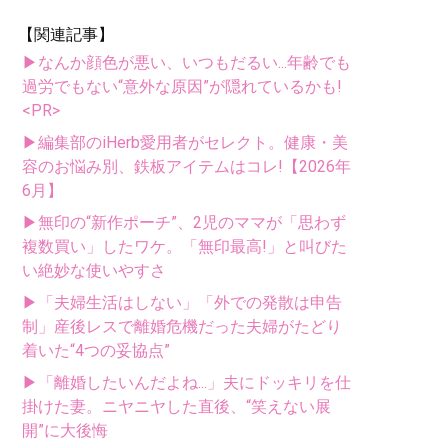
【関連記事】
▶なんか顔色が悪い、いつもだるい...年齢でも
過労でもない“意外な原因”が隠れているかも!
<PR>
▶編集部のiHerb愛用者がセレクト。健康・美
容のお悩み別、鉄板アイテムはコレ!【2026年
6月】
▶無印の“新作ポーチ”、2児のママが「思わず
複数買い」したワケ。「無印最高!」と叫びた
い絶妙な使いやすさ
▶「夫婦生活はしない」「外での発散は申告
制」産後レスで離婚危機だった夫婦がたどり
着いた“4つの妥協点”
▶「離婚したいんだよね...」夫にドッキリを仕
掛けた妻。ニヤニヤした直後、“笑えない展
開”に大後悔