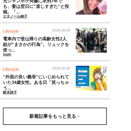
元ジャンポケ斉藤に求刑7年で
も、妻は翌日に“楽しすぎた“と投
稿。「...
エタノール純子
2026.08.08
Lifestyle
電車内で登山帰りの高齢女性2人
組が“まさかの行為”。リュックを
使っ...
maki
2026.08.08
Lifestyle
“外面の良い義母”にいじめられて
いた34歳女性。ある日「笑っちゃ
う...
鈴木詩子
新着記事をもっと見る