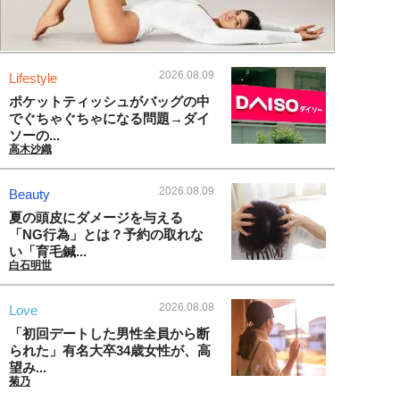
2026.08.09
Lifestyle
ポケットティッシュがバッグの中
でぐちゃぐちゃになる問題→ダイ
ソーの...
高木沙織
2026.08.09
Beauty
夏の頭皮にダメージを与える
「NG行為」とは？予約の取れな
い「育毛鍼...
白石明世
2026.08.08
Love
「初回デートした男性全員から断
られた」有名大卒34歳女性が、高
望み...
菊乃