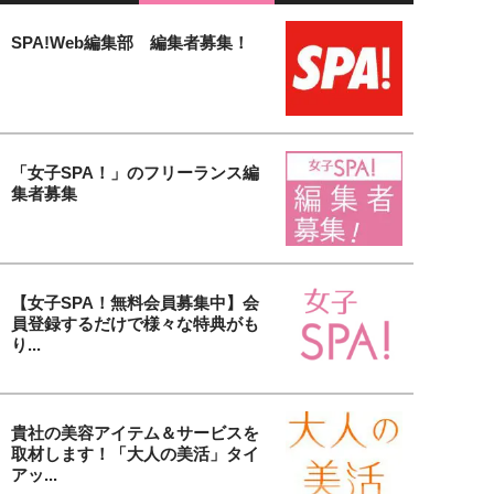
SPA!Web編集部 編集者募集！
「女子SPA！」のフリーランス編
集者募集
【女子SPA！無料会員募集中】会
員登録するだけで様々な特典がも
り...
貴社の美容アイテム＆サービスを
取材します！「大人の美活」タイ
アッ...