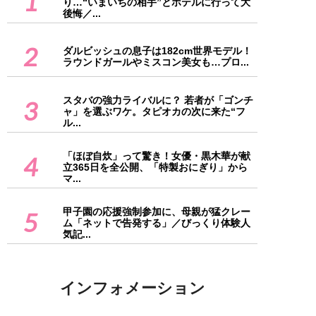
1
り…“いまいちの相手”とホテルに行って大
後悔／...
2
ダルビッシュの息子は182cm世界モデル！
ラウンドガールやミスコン美女も…プロ...
スタバの強力ライバルに？ 若者が「ゴンチ
3
ャ」を選ぶワケ。タピオカの次に来た“フ
ル...
「ほぼ自炊」って驚き！女優・黒木華が献
4
立365日を全公開、「特製おにぎり」から
マ...
甲子園の応援強制参加に、母親が猛クレー
5
ム「ネットで告発する」／びっくり体験人
気記...
インフォメーション