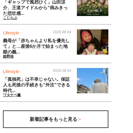
「ギャップで風邪ひく」山田涼
介、王道アイドルから“病みきっ
た悲壮感...
こじらぶ
2026.08.04
Lifestyle
義母が「赤ちゃんより私を優先し
て」と…産後6か月で始まった地
獄の義...
姫野桂
2026.08.04
Lifestyle
「孤独死」は不幸じゃない。保証
人も死後の手続きも“外注”できる
時代...
ワタナベ薫
新着記事をもっと見る