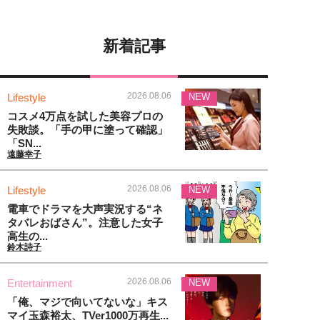
新着記事
2026.08.06
Lifestyle
NEW
コスメ4万点を試した美容プロの
失敗談。「手の甲に塗って確認」
「SN...
遠藤幸子
2026.08.06
Lifestyle
NEW
電車でドラマを大声実況する“ネ
タバレおばさん”。注意した女子
高生の...
鈴木詩子
2026.08.06
Entertainment
NEW
「俺、マジで向いてないな」キス
マイ玉森裕太、TVer1000万再生...