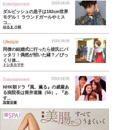
2026.08.05
Entertainment
ダルビッシュの息子は182cm世界
モデル！ ラウンドガールやミス
コ...
ゆるま 小林
2026.08.05
Lifestyle
同僚の結婚式に行ったら彼氏にバ
ッタリ！偶然が招いた縁？／びっ
くり体...
トシタカマサ
2026.08.05
Entertainment
NHK朝ドラ『風、薫る』の威厳あ
る病院長は筒井道隆（55）。『あ
す...
加賀谷健