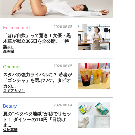
2026.08.05
Entertainment
「ほぼ自炊」って驚き！女優・黒
木華が献立365日を全公開、「特
製お...
森美樹
2026.08.05
Gourmet
スタバの強力ライバルに？ 若者が
「ゴンチャ」を選ぶワケ。タピオ
カの...
スギアカツキ
2026.08.04
Beauty
夏の“ベタベタ地獄”が秒でリセッ
ト！ ダイソーの110円「日焼け
止...
佐治真澄