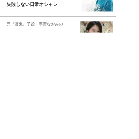
失敗しない日常オシャレ
元『渡鬼』子役・宇野なおみの
話そ、お茶しよっ元気出そ
恋愛コンサル菊乃が出会った女性たち
私が結婚できないワケ
元局アナ・アラフォー、アンヌ遙香の
北海道シンプルライフ
宇垣美里が映画への想いを綴る