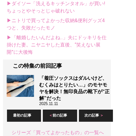
▶ダイソー「洗えるキッチンタオル」が買い!
ちょっとやそっとじゃ破れない
▶ニトリで買ってよかった収納&便利グッズ4
つと、失敗だったモノ
▶「離婚したいんだよね...」夫にドッキリを仕
掛けた妻。ニヤニヤした直後、“笑えない展
開”に大後悔
この特集の前回記事
「着圧ソックスはダルいけど、
むくみはとりたい…」のモヤモ
ヤを解決！無印良品の靴下が“正
解”だった
2025.11.11
最初の記事
前の記事
次の記事
シリーズ「買ってよかったもの」の一覧へ