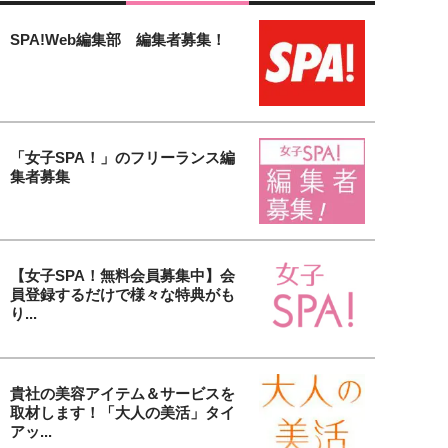
SPA!Web編集部 編集者募集！
「女子SPA！」のフリーランス編
集者募集
【女子SPA！無料会員募集中】会
員登録するだけで様々な特典がも
り...
貴社の美容アイテム＆サービスを
取材します！「大人の美活」タイ
アッ...