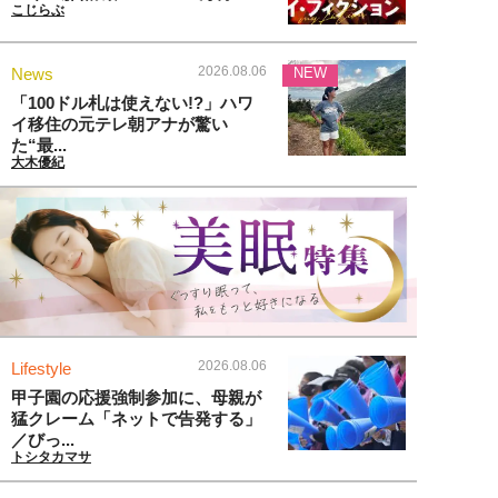
こじらぶ
2026.08.06
News
NEW
「100ドル札は使えない!?」ハワ
イ移住の元テレ朝アナが驚い
た“最...
大木優紀
2026.08.06
Lifestyle
甲子園の応援強制参加に、母親が
猛クレーム「ネットで告発する」
／びっ...
トシタカマサ