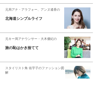
元局アナ・アラフォー、アンヌ遙香の
北海道シンプルライフ
元キー局アナウンサー・大木優紀の
旅の恥はかき捨てて
スタイリスト角 佑宇子のファッション図
解
失敗しない日常オシャレ
元『渡鬼』子役・宇野なおみの
話そ、お茶しよっ元気出そ