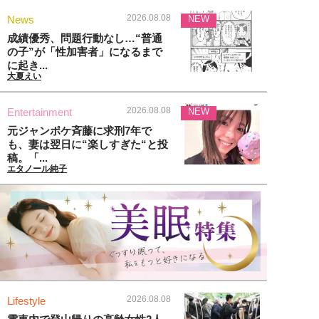
2026.08.08
News
NEW
成績優秀、問題行動なし…“普通
の子”が「性加害者」になるまで
に起き...
大夏えい
2026.08.08
Entertainment
NEW
元ジャンポケ斉藤に求刑7年で
も、妻は翌日に“楽しすぎた“と投
稿。「...
エタノール純子
2026.08.08
Lifestyle