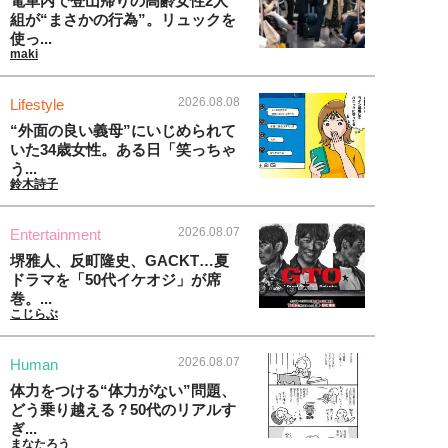
電車内で登山帰りの高齢女性2人
組が“まさかの行為”。リュックを
使っ...
maki
2026.08.08
Lifestyle
“外面の良い義母”にいじめられて
いた34歳女性。ある日「笑っちゃ
う...
鈴木詩子
2026.08.07
Entertainment
堺雅人、反町隆史、GACKT…夏
ドラマを「50代イケオジ」が席
巻。...
こじらぶ
2026.08.07
Human
体力をつける“体力がない”問題、
どう乗り越える？50代のリアルす
ぎ...
まなたろう