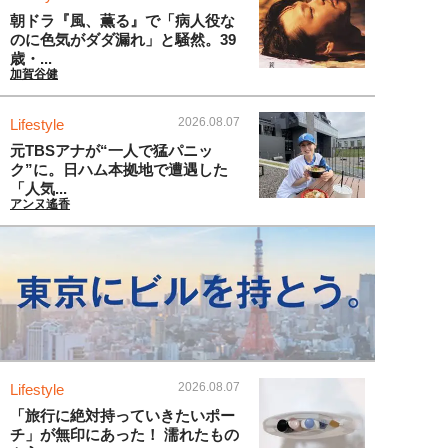
朝ドラ『風、薫る』で「病人役な
のに色気がダダ漏れ」と騒然。39
歳・...
加賀谷健
2026.08.07
Lifestyle
元TBSアナが“一人で猛パニッ
ク”に。日ハム本拠地で遭遇した
「人気...
アンヌ遙香
2026.08.07
Lifestyle
「旅行に絶対持っていきたいポー
チ」が無印にあった！ 濡れたもの