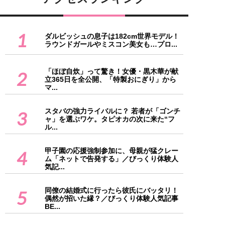
1
ダルビッシュの息子は182cm世界モデル！
ラウンドガールやミスコン美女も…プロ...
「ほぼ自炊」って驚き！女優・黒木華が献
2
立365日を全公開、「特製おにぎり」から
マ...
スタバの強力ライバルに？ 若者が「ゴンチ
3
ャ」を選ぶワケ。タピオカの次に来た“フ
ル...
甲子園の応援強制参加に、母親が猛クレー
4
ム「ネットで告発する」／びっくり体験人
気記...
同僚の結婚式に行ったら彼氏にバッタリ！
5
偶然が招いた縁？／びっくり体験人気記事
BE...