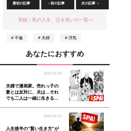
最初の記事
前の記事
次の記事
実録！私の人生、泣き笑いの一覧へ
不倫
夫婦
浮気
あなたにおすすめ
2026.03.30
夫婦で漫画家。売れっ子の
妻とは反対に、夫は…それ
でも二人は一緒に生きる…
2026.06.03
人生後半の“賢い生き方”が