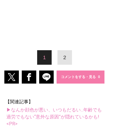
1
2
コメントをする・見る
【関連記事】
▶なんか顔色が悪い、いつもだるい...年齢でも
過労でもない“意外な原因”が隠れているかも!
<PR>