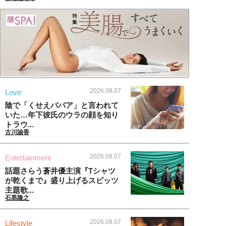
2026.08.07
Love
陰で「くせえババア」と言われて
いた…年下彼氏のウラの顔を知り
トラウ...
古川諭香
2026.08.07
Entertainment
話題さらう蒼井優主演『Tシャツ
が乾くまで』盛り上げるスピッツ
主題歌...
石黒隆之
2026.08.07
Lifestyle