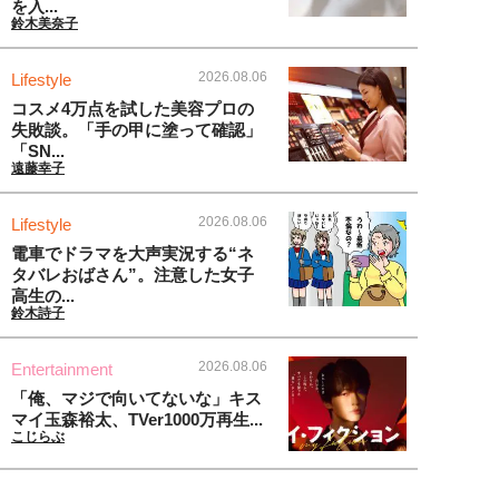
を入...
鈴木美奈子
2026.08.06
Lifestyle
コスメ4万点を試した美容プロの
失敗談。「手の甲に塗って確認」
「SN...
遠藤幸子
2026.08.06
Lifestyle
電車でドラマを大声実況する“ネ
タバレおばさん”。注意した女子
高生の...
鈴木詩子
2026.08.06
Entertainment
「俺、マジで向いてないな」キス
マイ玉森裕太、TVer1000万再生...
こじらぶ