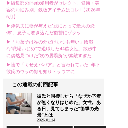
▶編集部のiHerb愛用者がセレクト。健康・美
容のお悩み別、鉄板アイテムはコレ!【2026年
6月】
▶浮気夫に妻が与えた“親にとって最大の恐
怖”。息子も巻き込んだ復讐にゾクッ...
▶「お菓子は私の分だけいつも無い」陰湿
な“職場いじめ”で退職した44歳女性。散歩中
に偶然見つけた“次の居場所”が素敵すぎた
▶陰で「くせえババア」と言われていた...年下
彼氏のウラの顔を知りトラウマに
この連載の前回記事
彼氏と同棲したら「なぜか下着
が無くなりはじめた」女性。あ
る日、見てしまった“衝撃の光
景”とは
2026.01.14