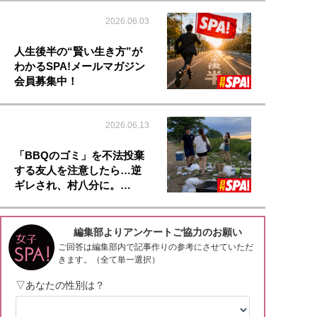
2026.06.03
人生後半の“賢い生き方”が
わかるSPA!メールマガジン
会員募集中！
2026.06.13
「BBQのゴミ」を不法投棄
する友人を注意したら…逆
ギレされ、村八分に。…