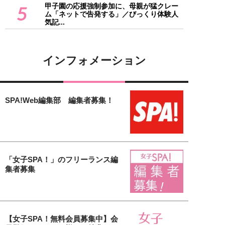
甲子園の応援強制参加に、母親が猛クレー
5
ム「ネットで告発する」／びっくり体験人
気記...
インフォメーション
SPA!Web編集部 編集者募集！
「女子SPA！」のフリーランス編
集者募集
【女子SPA！無料会員募集中】会