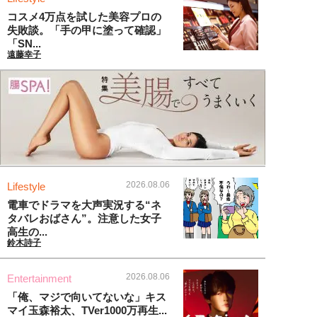
コスメ4万点を試した美容プロの
失敗談。「手の甲に塗って確認」
「SN...
遠藤幸子
2026.08.06
Lifestyle
電車でドラマを大声実況する“ネ
タバレおばさん”。注意した女子
高生の...
鈴木詩子
2026.08.06
Entertainment
「俺、マジで向いてないな」キス
マイ玉森裕太、TVer1000万再生...