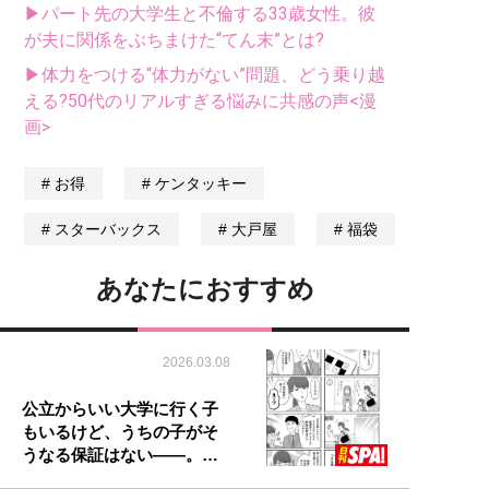
▶パート先の大学生と不倫する33歳女性。彼
が夫に関係をぶちまけた“てん末”とは?
▶体力をつける“体力がない”問題、どう乗り越
える?50代のリアルすぎる悩みに共感の声<漫
画>
お得
ケンタッキー
スターバックス
大戸屋
福袋
あなたにおすすめ
2026.03.08
公立からいい大学に行く子
もいるけど、うちの子がそ
うなる保証はない――。…