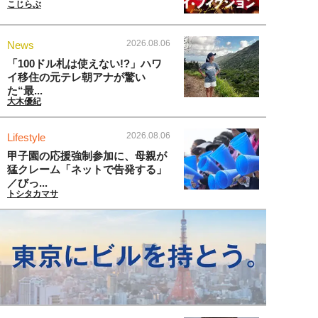
こじらぶ
2026.08.06
News
「100ドル札は使えない!?」ハワ
イ移住の元テレ朝アナが驚い
た“最...
大木優紀
2026.08.06
Lifestyle
甲子園の応援強制参加に、母親が
猛クレーム「ネットで告発する」
／びっ...
トシタカマサ