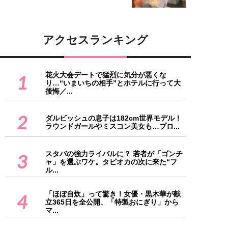
アクセスランキング
花火大会デートで猛烈に気分が悪くな
1
り…“いまいちの相手”とホテルに行って大
後悔／...
2
ダルビッシュの息子は182cm世界モデル！
ラウンドガールやミスコン美女も…プロ...
スタバの強力ライバルに？ 若者が「ゴンチ
3
ャ」を選ぶワケ。タピオカの次に来た“フ
ル...
「ほぼ自炊」って驚き！女優・黒木華が献
4
立365日を全公開、「特製おにぎり」から
マ...