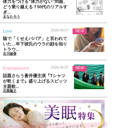
体力をつける“体力がない”問題、
どう乗り越える？50代のリアルす
ぎ...
まなたろう
2026.08.07
Love
NEW
陰で「くせえババア」と言われて
いた…年下彼氏のウラの顔を知り
トラウ...
古川諭香
2026.08.07
Entertainment
NEW
話題さらう蒼井優主演『Tシャツ
が乾くまで』盛り上げるスピッツ
主題歌...
石黒隆之