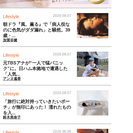
2026.08.07
Lifestyle
朝ドラ『風、薫る』で「病人役な
のに色気がダダ漏れ」と騒然。39
歳・...
加賀谷健
2026.08.07
Lifestyle
元TBSアナが“一人で猛パニッ
ク”に。日ハム本拠地で遭遇した
「人気...
アンヌ遙香
2026.08.07
Lifestyle
「旅行に絶対持っていきたいポー
チ」が無印にあった！ 濡れたもの
を入...
鈴木美奈子
2026.08.06
Lifestyle