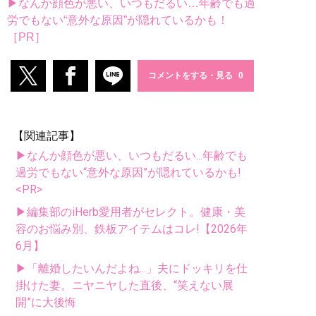
▶なんか顔色が悪い、いつもだるい…年齢でも過
労でもない“意外な原因”が隠れているかも！
［PR］
コメントをする・見る
【関連記事】
▶なんか顔色が悪い、いつもだるい...年齢でも
過労でもない“意外な原因”が隠れているかも!
<PR>
▶編集部のiHerb愛用者がセレクト。健康・美
容のお悩み別、鉄板アイテムはコレ!【2026年
6月】
▶「離婚したいんだよね...」夫にドッキリを仕
掛けた妻。ニヤニヤした直後、“笑えない展
開”に大後悔