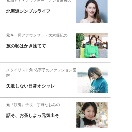
元局アナ・アラフォー、アンヌ遙香の
北海道シンプルライフ
元キー局アナウンサー・大木優紀の
旅の恥はかき捨てて
スタイリスト角 佑宇子のファッション図
解
失敗しない日常オシャレ
元『渡鬼』子役・宇野なおみの
話そ、お茶しよっ元気出そ