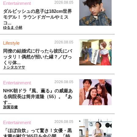
2026.08.05
Entertainment
ダルビッシュの息子は182cm世界
モデル！ ラウンドガールやミス
コ...
ゆるま 小林
2026.08.05
Lifestyle
同僚の結婚式に行ったら彼氏にバ
ッタリ！偶然が招いた縁？／びっ
くり体...
トシタカマサ
2026.08.05
Entertainment
NHK朝ドラ『風、薫る』の威厳あ
る病院長は筒井道隆（55）。『あ
す...
加賀谷健
2026.08.05
Entertainment
「ほぼ自炊」って驚き！女優・黒
木華が献立365日を全公開、「特