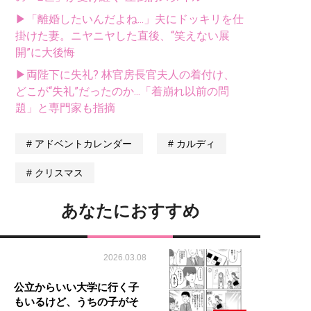
▶「離婚したいんだよね...」夫にドッキリを仕
掛けた妻。ニヤニヤした直後、“笑えない展
開”に大後悔
▶両陛下に失礼? 林官房長官夫人の着付け、
どこが“失礼”だったのか...「着崩れ以前の問
題」と専門家も指摘
アドベントカレンダー
カルディ
クリスマス
あなたにおすすめ
2026.03.08
公立からいい大学に行く子
もいるけど、うちの子がそ