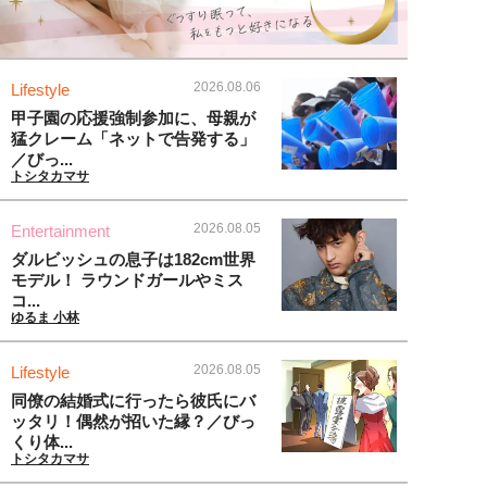
2026.08.06
Lifestyle
甲子園の応援強制参加に、母親が
猛クレーム「ネットで告発する」
／びっ...
トシタカマサ
2026.08.05
Entertainment
ダルビッシュの息子は182cm世界
モデル！ ラウンドガールやミス
コ...
ゆるま 小林
2026.08.05
Lifestyle
同僚の結婚式に行ったら彼氏にバ
ッタリ！偶然が招いた縁？／びっ
くり体...
トシタカマサ