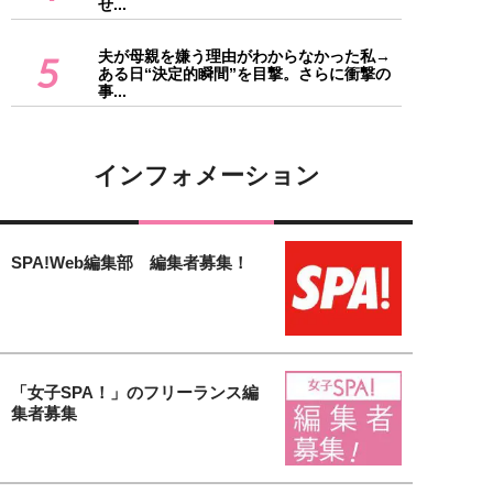
せ...
夫が母親を嫌う理由がわからなかった私→
5
ある日“決定的瞬間”を目撃。さらに衝撃の
事...
インフォメーション
SPA!Web編集部 編集者募集！
「女子SPA！」のフリーランス編
集者募集