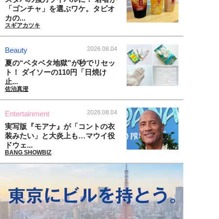
「ゴンチャ」を選ぶワケ。タピオ
カの...
スギアカツキ
2026.08.04
Beauty
夏の“ベタベタ地獄”が秒でリセッ
ト！ ダイソーの110円「日焼け
止...
佐治真澄
2026.08.04
Entertainment
実写版『モアナ』が「コントの衣
装みたい」と大炎上も…マウイ役
ドウェ...
BANG SHOWBIZ