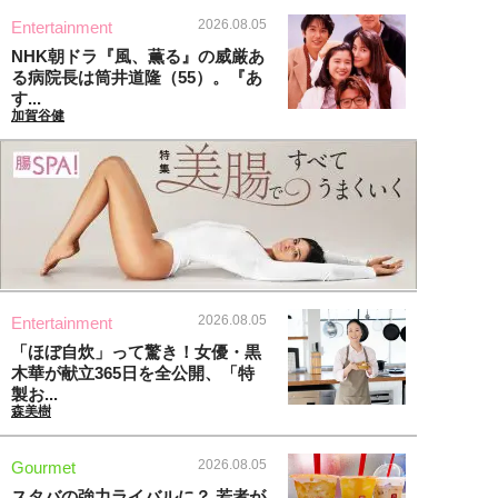
2026.08.05
Entertainment
NHK朝ドラ『風、薫る』の威厳あ
る病院長は筒井道隆（55）。『あ
す...
加賀谷健
2026.08.05
Entertainment
「ほぼ自炊」って驚き！女優・黒
木華が献立365日を全公開、「特
製お...
森美樹
2026.08.05
Gourmet
スタバの強力ライバルに？ 若者が