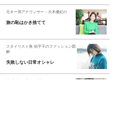
元キー局アナウンサー・大木優紀の
旅の恥はかき捨てて
スタイリスト角 佑宇子のファッション図
解
失敗しない日常オシャレ
元『渡鬼』子役・宇野なおみの
話そ、お茶しよっ元気出そ
恋愛コンサル菊乃が出会った女性たち
私が結婚できないワケ