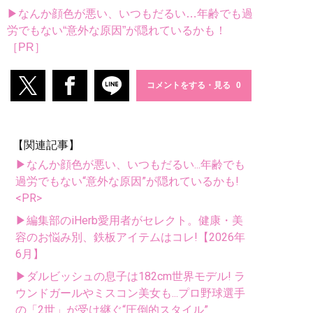
▶なんか顔色が悪い、いつもだるい…年齢でも過
労でもない“意外な原因”が隠れているかも！
［PR］
コメントをする・見る
【関連記事】
▶なんか顔色が悪い、いつもだるい...年齢でも
過労でもない“意外な原因”が隠れているかも!
<PR>
▶編集部のiHerb愛用者がセレクト。健康・美
容のお悩み別、鉄板アイテムはコレ!【2026年
6月】
▶ダルビッシュの息子は182cm世界モデル! ラ
ウンドガールやミスコン美女も...プロ野球選手
の「2世」が受け継ぐ“圧倒的スタイル”