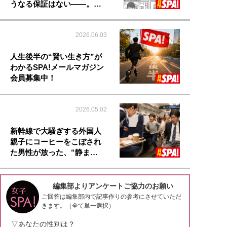
うなる保証はない――。…
2026.06.03
人生後半の“賢い生き方”が
わかるSPA!メールマガジン
会員募集中！
2026.05.02
新幹線で大騒ぎする外国人
親子にコーヒーをこぼされ
た男性が放った、“静ま…