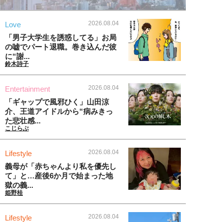
2026.08.04
Love
「男子大学生を誘惑してる」お局
の嘘でパート退職。巻き込んだ彼
に“謝...
鈴木詩子
2026.08.04
Entertainment
「ギャップで風邪ひく」山田涼
介、王道アイドルから“病みきっ
た悲壮感...
こじらぶ
2026.08.04
Lifestyle
義母が「赤ちゃんより私を優先し
て」と…産後6か月で始まった地
獄の義...
姫野桂
2026.08.04
Lifestyle