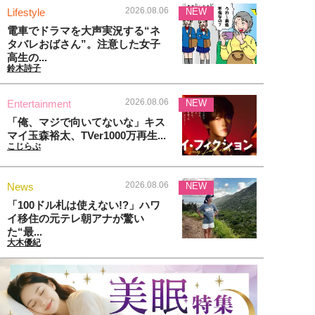
2026.08.06
Lifestyle
NEW
電車でドラマを大声実況する“ネ
タバレおばさん”。注意した女子
高生の...
鈴木詩子
2026.08.06
Entertainment
NEW
「俺、マジで向いてないな」キス
マイ玉森裕太、TVer1000万再生...
こじらぶ
2026.08.06
News
NEW
「100ドル札は使えない!?」ハワ
イ移住の元テレ朝アナが驚い
た“最...
大木優紀