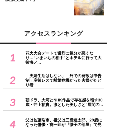
アクセスランキング
花火大会デートで猛烈に気分が悪くな
1
り…“いまいちの相手”とホテルに行って大
後悔／...
「夫婦生活はしない」「外での発散は申告
2
制」産後レスで離婚危機だった夫婦がたど
り着...
3
朝ドラ、大河とNHK作品で存在感を増す30
歳・井上祐貴。凛とした美しさと“眉間の...
父は佐藤浩市、祖父は三國連太郎。29歳に
4
なった俳優・寛一郎が『徹子の部屋』で見