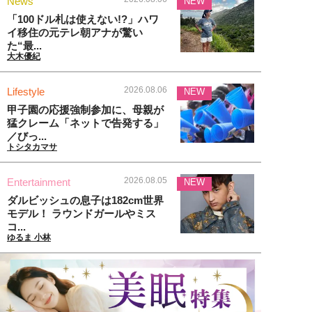
News
NEW
「100ドル札は使えない!?」ハワ
イ移住の元テレ朝アナが驚い
た“最...
大木優紀
2026.08.06
Lifestyle
NEW
甲子園の応援強制参加に、母親が
猛クレーム「ネットで告発する」
／びっ...
トシタカマサ
2026.08.05
Entertainment
NEW
ダルビッシュの息子は182cm世界
モデル！ ラウンドガールやミス
コ...
ゆるま 小林