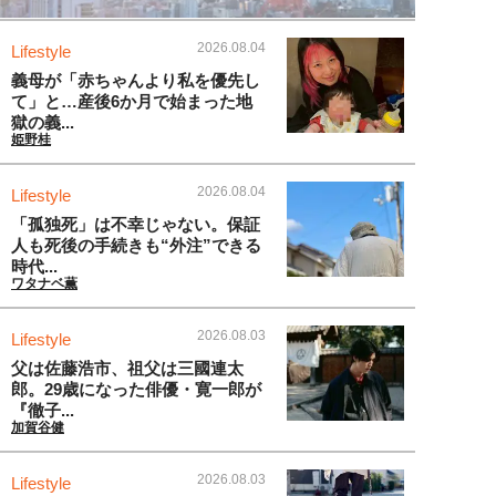
2026.08.04
Lifestyle
義母が「赤ちゃんより私を優先し
て」と…産後6か月で始まった地
獄の義...
姫野桂
2026.08.04
Lifestyle
「孤独死」は不幸じゃない。保証
人も死後の手続きも“外注”できる
時代...
ワタナベ薫
2026.08.03
Lifestyle
父は佐藤浩市、祖父は三國連太
郎。29歳になった俳優・寛一郎が
『徹子...
加賀谷健
2026.08.03
Lifestyle