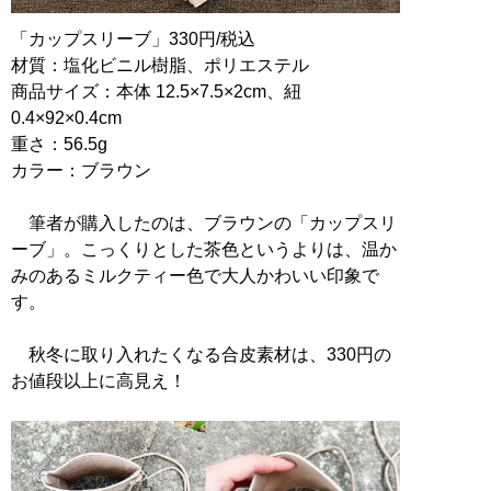
「カップスリーブ」330円/税込
材質：塩化ビニル樹脂、ポリエステル
商品サイズ：本体 12.5×7.5×2cm、紐
0.4×92×0.4cm
重さ：56.5g
カラー：ブラウン
筆者が購入したのは、ブラウンの「カップスリ
ーブ」。こっくりとした茶色というよりは、温か
みのあるミルクティー色で大人かわいい印象で
す。
秋冬に取り入れたくなる合皮素材は、330円の
お値段以上に高見え！