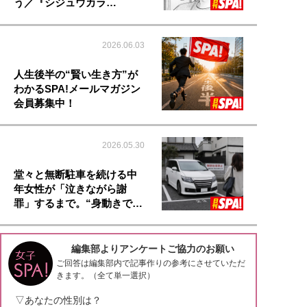
う／『シジュウカラ…
2026.06.03
人生後半の“賢い生き方”が
わかるSPA!メールマガジン
会員募集中！
2026.05.30
堂々と無断駐車を続ける中
年女性が「泣きながら謝
罪」するまで。“身動きで…