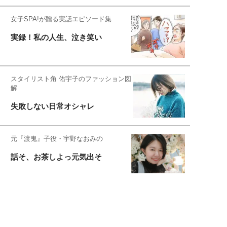
女子SPA!が贈る実話エピソード集
実録！私の人生、泣き笑い
スタイリスト角 佑宇子のファッション図
解
失敗しない日常オシャレ
元『渡鬼』子役・宇野なおみの
話そ、お茶しよっ元気出そ
恋愛コンサル菊乃が出会った女性たち
私が結婚できないワケ