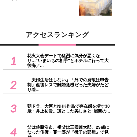
アクセスランキング
花火大会デートで猛烈に気分が悪くな
1
り…“いまいちの相手”とホテルに行って大
後悔／...
「夫婦生活はしない」「外での発散は申告
2
制」産後レスで離婚危機だった夫婦がたど
り着...
3
朝ドラ、大河とNHK作品で存在感を増す30
歳・井上祐貴。凛とした美しさと“眉間の...
父は佐藤浩市、祖父は三國連太郎。29歳に
4
なった俳優・寛一郎が『徹子の部屋』で見