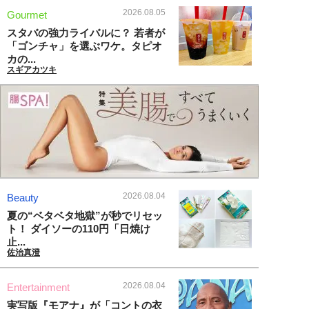
2026.08.05
Gourmet
スタバの強力ライバルに？ 若者が
「ゴンチャ」を選ぶワケ。タピオ
カの...
スギアカツキ
2026.08.04
Beauty
夏の“ベタベタ地獄”が秒でリセッ
ト！ ダイソーの110円「日焼け
止...
佐治真澄
2026.08.04
Entertainment
実写版『モアナ』が「コントの衣