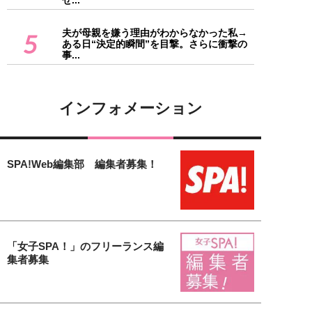
せ...
夫が母親を嫌う理由がわからなかった私→
5
ある日“決定的瞬間”を目撃。さらに衝撃の
事...
インフォメーション
SPA!Web編集部 編集者募集！
「女子SPA！」のフリーランス編
集者募集