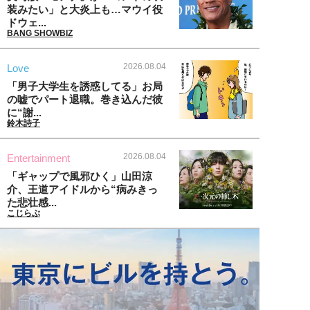
装みたい」と大炎上も…マウイ役
ドウェ...
BANG SHOWBIZ
2026.08.04
Love
「男子大学生を誘惑してる」お局
の嘘でパート退職。巻き込んだ彼
に“謝...
鈴木詩子
2026.08.04
Entertainment
「ギャップで風邪ひく」山田涼
介、王道アイドルから“病みきっ
た悲壮感...
こじらぶ