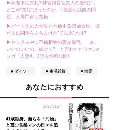
▶両陛下に失礼? 林官房長官夫人の着付け、
どこが“失礼”だったのか...「着崩れ以前の問
題」と専門家も指摘
▶パート先の大学生と不倫する33歳女性。彼
が夫に関係をぶちまけた“てん末”とは?
▶セックス中に不倫相手の妻が帰宅。「あ、
いいのいいの。続けて?」と言われたワケ...マ
ンガ『人妻A』3話を無料公開!
ダイソー
生活雑貨
雑貨
あなたにおすすめ
2026.03.27
41歳独身、自らを「汚物」
と蔑む営業マンの日々を追