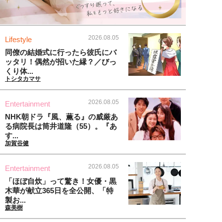
2026.08.05
Lifestyle
同僚の結婚式に行ったら彼氏にバ
ッタリ！偶然が招いた縁？／びっ
くり体...
トシタカマサ
2026.08.05
Entertainment
NHK朝ドラ『風、薫る』の威厳あ
る病院長は筒井道隆（55）。『あ
す...
加賀谷健
2026.08.05
Entertainment
「ほぼ自炊」って驚き！女優・黒
木華が献立365日を全公開、「特
製お...
森美樹