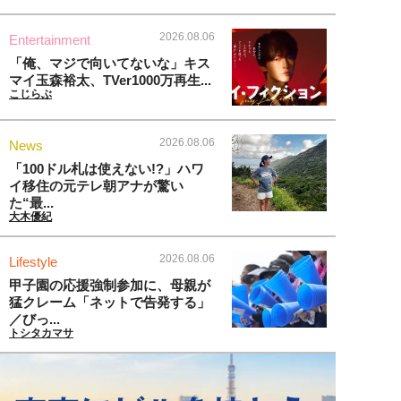
2026.08.06
Entertainment
「俺、マジで向いてないな」キス
マイ玉森裕太、TVer1000万再生...
こじらぶ
2026.08.06
News
「100ドル札は使えない!?」ハワ
イ移住の元テレ朝アナが驚い
た“最...
大木優紀
2026.08.06
Lifestyle
甲子園の応援強制参加に、母親が
猛クレーム「ネットで告発する」
／びっ...
トシタカマサ