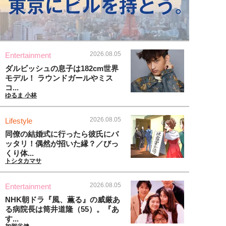
2026.08.05
Entertainment
ダルビッシュの息子は182cm世界
モデル！ ラウンドガールやミス
コ...
ゆるま 小林
2026.08.05
Lifestyle
同僚の結婚式に行ったら彼氏にバ
ッタリ！偶然が招いた縁？／びっ
くり体...
トシタカマサ
2026.08.05
Entertainment
NHK朝ドラ『風、薫る』の威厳あ
る病院長は筒井道隆（55）。『あ
す...