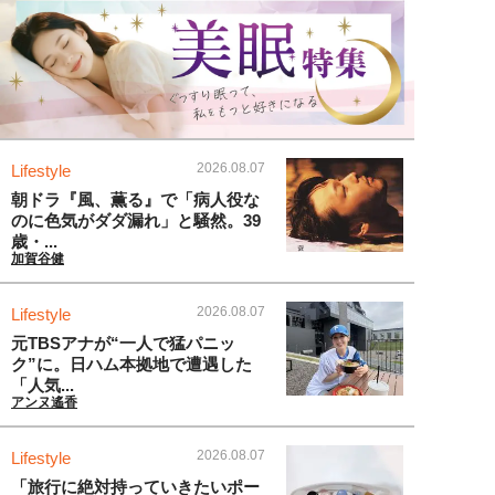
2026.08.07
Lifestyle
朝ドラ『風、薫る』で「病人役な
のに色気がダダ漏れ」と騒然。39
歳・...
加賀谷健
2026.08.07
Lifestyle
元TBSアナが“一人で猛パニッ
ク”に。日ハム本拠地で遭遇した
「人気...
アンヌ遙香
2026.08.07
Lifestyle
「旅行に絶対持っていきたいポー