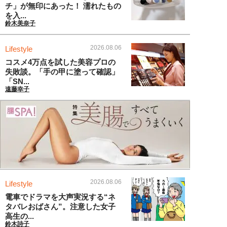
チ」が無印にあった！ 濡れたもの
を入...
鈴木美奈子
2026.08.06
Lifestyle
コスメ4万点を試した美容プロの
失敗談。「手の甲に塗って確認」
「SN...
遠藤幸子
2026.08.06
Lifestyle
電車でドラマを大声実況する“ネ
タバレおばさん”。注意した女子
高生の...
鈴木詩子