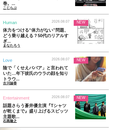
巻。...
こじらぶ
2026.08.07
Human
NEW
体力をつける“体力がない”問題、
どう乗り越える？50代のリアルす
ぎ...
まなたろう
2026.08.07
Love
NEW
陰で「くせえババア」と言われて
いた…年下彼氏のウラの顔を知り
トラウ...
古川諭香
2026.08.07
Entertainment
NEW
話題さらう蒼井優主演『Tシャツ
が乾くまで』盛り上げるスピッツ
主題歌...
石黒隆之