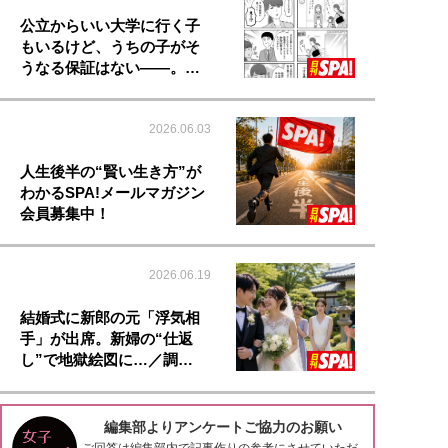
公立からいい大学に行く子
もいるけど、うちの子がそ
うなる保証はない――。…
2026.06.03
人生後半の“賢い生き方”が
わかるSPA!メールマガジン
会員募集中！
2026.06.19
結婚式に新郎の元「浮気相
手」が出席。新婦の“仕返
し”で地獄絵図に…／調…