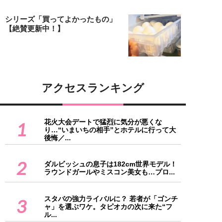
シリーズ「買ってよかったもの」
【絶賛更新中！】
アクセスランキング
花火大会デートで猛烈に気分が悪くな
1
り…“いまいちの相手”とホテルに行って大
後悔／...
2
ダルビッシュの息子は182cm世界モデル！
ラウンドガールやミスコン美女も…プロ...
スタバの強力ライバルに？ 若者が「ゴンチ
3
ャ」を選ぶワケ。タピオカの次に来た“フ
ル...