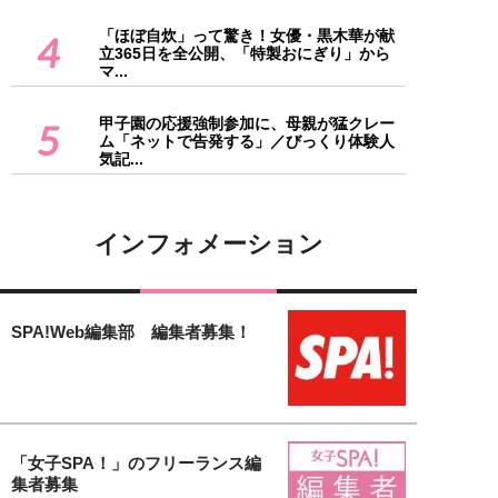
「ほぼ自炊」って驚き！女優・黒木華が献
4
立365日を全公開、「特製おにぎり」から
マ...
甲子園の応援強制参加に、母親が猛クレー
5
ム「ネットで告発する」／びっくり体験人
気記...
インフォメーション
SPA!Web編集部 編集者募集！
「女子SPA！」のフリーランス編
集者募集