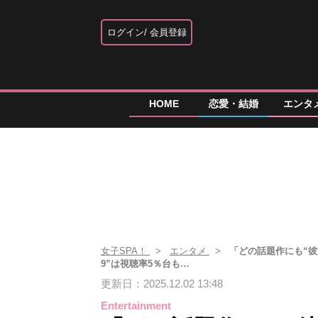
ログイン
会員登録
HOME
恋愛・結婚
エンタ
女子SPA！
エンタメ
「どの話題作にも“彼
9”は視聴率5％台も…
更新日：2025.12.02 13:48
Entertainment