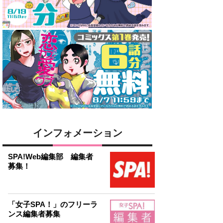
インフォメーション
SPA!Web編集部 編集者
募集！
「女子SPA！」のフリーラ
ンス編集者募集