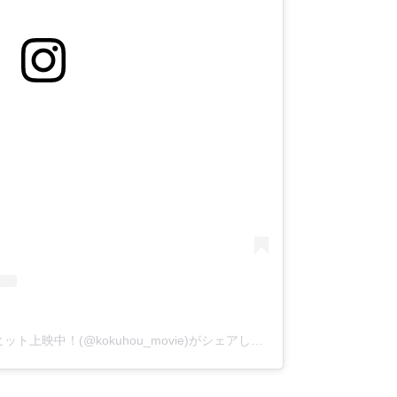
『国宝』映画公式アカウント大ヒット上映中！(@kokuhou_movie)がシェアした投稿