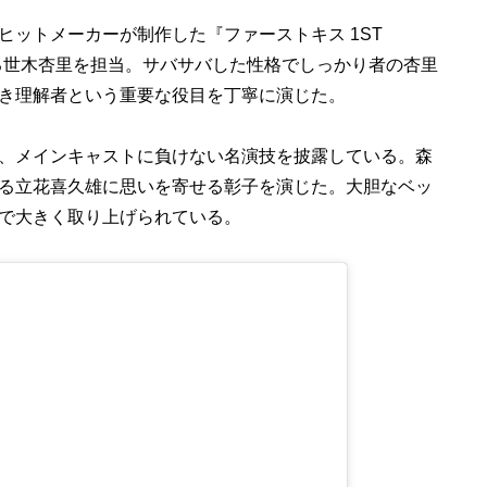
ヒットメーカーが制作した『ファーストキス 1ST
ある世木杏里を担当。サバサバした性格でしっかり者の杏里
き理解者という重要な役目を丁寧に演じた。
、メインキャストに負けない名演技を披露している。森
る立花喜久雄に思いを寄せる彰子を演じた。大胆なベッ
で大きく取り上げられている。