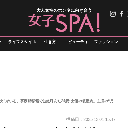
大人女性のホンネに向き合う
メ
ライフスタイル
生き方
ビューティ
ファッション
女”がいる」事務所移籍で波紋呼んだ24歳･女優の復活劇。主演の“月
投稿日：2025.12.01 15:47