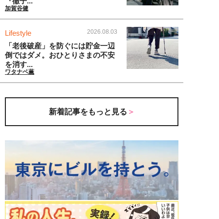
『徹子...
加賀谷健
2026.08.03
Lifestyle
「老後破産」を防ぐには貯金一辺
倒ではダメ。おひとりさまの不安
を消す...
ワタナベ薫
新着記事をもっと見る