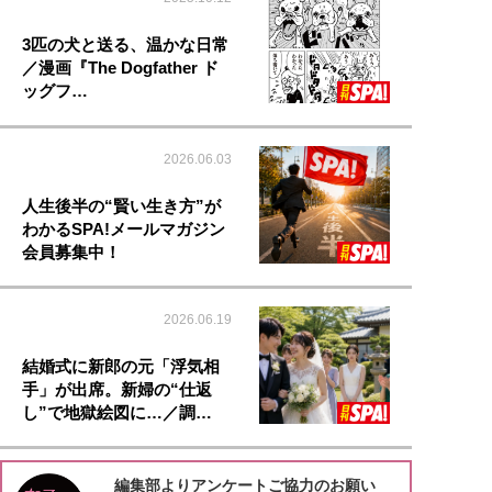
3匹の犬と送る、温かな日常
／漫画『The Dogfather ド
ッグフ…
2026.06.03
人生後半の“賢い生き方”が
わかるSPA!メールマガジン
会員募集中！
2026.06.19
結婚式に新郎の元「浮気相
手」が出席。新婦の“仕返
し”で地獄絵図に…／調…