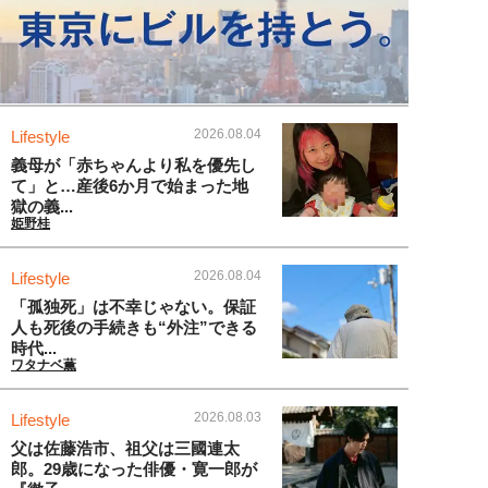
2026.08.04
Lifestyle
義母が「赤ちゃんより私を優先し
て」と…産後6か月で始まった地
獄の義...
姫野桂
2026.08.04
Lifestyle
「孤独死」は不幸じゃない。保証
人も死後の手続きも“外注”できる
時代...
ワタナベ薫
2026.08.03
Lifestyle
父は佐藤浩市、祖父は三國連太
郎。29歳になった俳優・寛一郎が