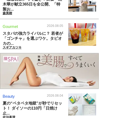
木華が献立365日を全公開、「特
製お...
森美樹
2026.08.05
Gourmet
スタバの強力ライバルに？ 若者が
「ゴンチャ」を選ぶワケ。タピオ
カの...
スギアカツキ
2026.08.04
Beauty
夏の“ベタベタ地獄”が秒でリセッ
ト！ ダイソーの110円「日焼け
止...
佐治真澄