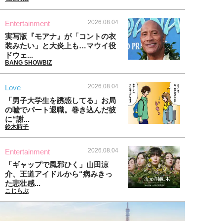
2026.08.04
Entertainment
実写版『モアナ』が「コントの衣
装みたい」と大炎上も…マウイ役
ドウェ...
BANG SHOWBIZ
2026.08.04
Love
「男子大学生を誘惑してる」お局
の嘘でパート退職。巻き込んだ彼
に“謝...
鈴木詩子
2026.08.04
Entertainment
「ギャップで風邪ひく」山田涼
介、王道アイドルから“病みきっ
た悲壮感...
こじらぶ