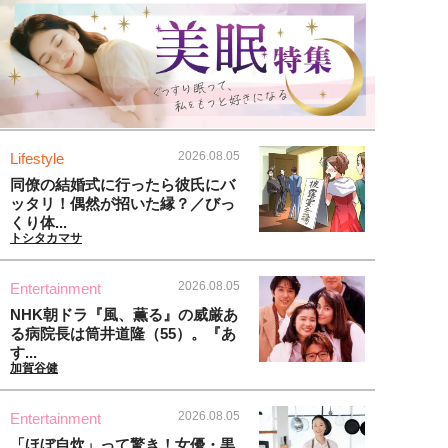
2026.08.05
Lifestyle
同僚の結婚式に行ったら彼氏にバ
ッタリ！偶然が招いた縁？／びっ
くり体...
トシタカマサ
2026.08.05
Entertainment
NHK朝ドラ『風、薫る』の威厳あ
る病院長は筒井道隆（55）。『あ
す...
加賀谷健
2026.08.05
Entertainment
「ほぼ自炊」って驚き！女優・黒