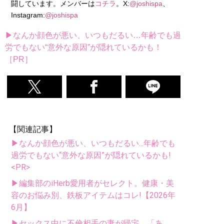
闘しています。メンバーは
コチラ
。X:
@joshispa
、
Instagram:
@joshispa
▶なんか顔色が悪い、いつもだるい…年齢でも過
労でもない“意外な原因”が隠れているかも！
［PR］
【関連記事】
▶なんか顔色が悪い、いつもだるい...年齢でも
過労でもない“意外な原因”が隠れているかも!
<PR>
▶編集部のiHerb愛用者がセレクト。健康・美
容のお悩み別、鉄板アイテムはコレ!【2026年
6月】
▶セックス中に不倫相手の妻が帰宅。「あ、