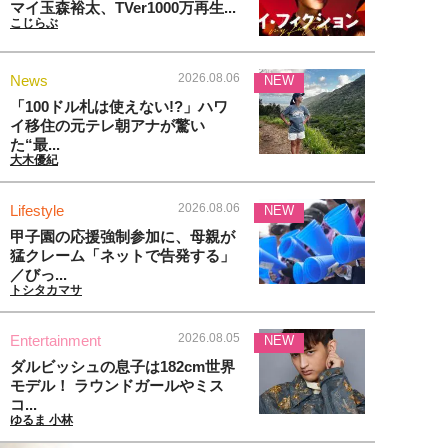
マイ玉森裕太、TVer1000万再生...
こじらぶ
2026.08.06
News
NEW
「100ドル札は使えない!?」ハワ
イ移住の元テレ朝アナが驚い
た“最...
大木優紀
2026.08.06
Lifestyle
NEW
甲子園の応援強制参加に、母親が
猛クレーム「ネットで告発する」
／びっ...
トシタカマサ
2026.08.05
Entertainment
NEW
ダルビッシュの息子は182cm世界
モデル！ ラウンドガールやミス
コ...
ゆるま 小林