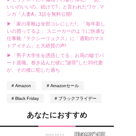
いいのいいの。続けて?」と言われたワケ...マ
ンガ『人妻A』3話を無料公開!
▶「家の革靴は全部コレにした!」「毎年新し
いの買ってるよ」 スニーカーのように快適な
仕事靴『テクシーリュクス』に「通勤のマス
トアイテム」と大絶賛の声!
▶「男子大学生を誘惑してる」お局の嘘でパ
ート退職。巻き込んだ彼に“謝罪”した30代妻
が、その後に犯した過ち
Amazon
Amazonセール
Black Friday
ブラックフライデー
あなたにおすすめ
2025.10.12