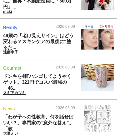
に。自称・不動産役員に「300万
円」...
maki
2026.08.09
Beauty
49歳の「老け見えサイン」はどう
変わる？スキンケアの最後に“塗
るだ...
遠藤幸子
2026.08.09
Gourmet
ドンキを4軒ハシゴしてようやく
ゲット。321円でコスパ最強の
「46...
スギアカツキ
2026.08.09
News
「わが子への性教育、何を話せば
いい？」専門家の“意外な答え”。
「教...
大夏えい