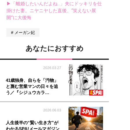
▶「離婚したいんだよね...」夫にドッキリを仕
掛けた妻。ニヤニヤした直後、“笑えない展
開”に大後悔
メーガン妃
あなたにおすすめ
2026.03.27
41歳独身、自らを「汚物」
と蔑む営業マンの日々を追
う／『シジュウカラ…
2026.06.03
人生後半の“賢い生き方”が
わかるSPA!メールマガジン