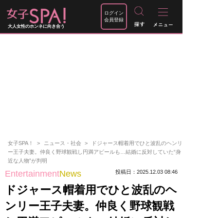
ログイン
会員登録
大人女性のホンネに向き合う
女子SPA！
ニュース・社会
ドジャース帽着用でひと波乱のヘンリ
ー王子夫妻。仲良く野球観戦し円満アピールも…結婚に反対していた“身
近な人物”が判明
Entertainment
News
投稿日：2025.12.03 08:46
ドジャース帽着用でひと波乱のヘ
ンリー王子夫妻。仲良く野球観戦