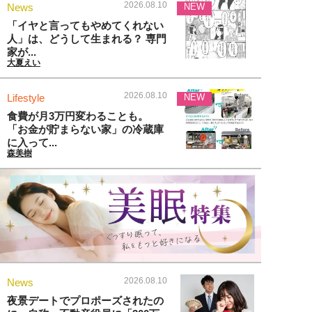
2026.08.10
News
NEW
「イヤと言ってもやめてくれない
人」は、どうして生まれる？ 専門
家が...
大夏えい
2026.08.10
Lifestyle
NEW
食費が月3万円変わることも。
「お金が貯まらない家」の冷蔵庫
に入って...
森美樹
2026.08.10
News
夜景デートでプロポーズされたの