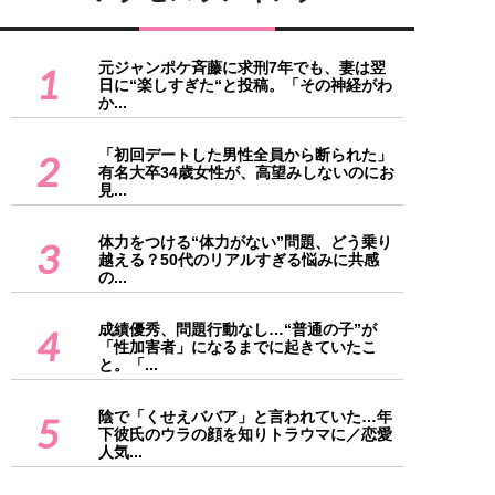
元ジャンポケ斉藤に求刑7年でも、妻は翌
1
日に“楽しすぎた“と投稿。「その神経がわ
か...
「初回デートした男性全員から断られた」
2
有名大卒34歳女性が、高望みしないのにお
見...
体力をつける“体力がない”問題、どう乗り
3
越える？50代のリアルすぎる悩みに共感
の...
成績優秀、問題行動なし…“普通の子”が
4
「性加害者」になるまでに起きていたこ
と。「...
陰で「くせえババア」と言われていた…年
5
下彼氏のウラの顔を知りトラウマに／恋愛
人気...