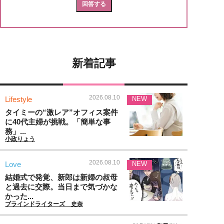
新着記事
2026.08.10
Lifestyle
NEW
タイミーの“激レア”オフィス案件
に40代主婦が挑戦。「簡単な事
務」...
小政りょう
2026.08.10
Love
NEW
結婚式で発覚、新郎は新婦の叔母
と過去に交際。当日まで気づかな
かった...
ブラインドライターズ 史奈