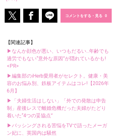
コメントをする・見る
【関連記事】
▶なんか顔色が悪い、いつもだるい...年齢でも
過労でもない“意外な原因”が隠れているかも!
<PR>
▶編集部のiHerb愛用者がセレクト。健康・美
容のお悩み別、鉄板アイテムはコレ!【2026年
6月】
▶「夫婦生活はしない」「外での発散は申告
制」産後レスで離婚危機だった夫婦がたどり
着いた“4つの妥協点”
▶バッシングされる苦悩をTVで語ったメーガ
ン妃に、英国内は騒然