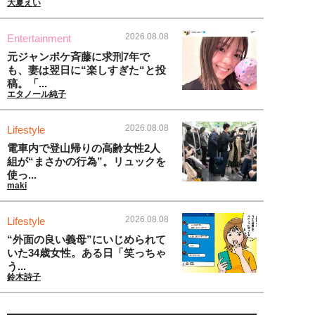
大夏えい
2026.08.08
Entertainment
元ジャンポケ斉藤に求刑7年で
も、妻は翌日に“楽しすぎた“と投
稿。「...
エタノール純子
2026.08.08
Lifestyle
電車内で登山帰りの高齢女性2人
組が“まさかの行為”。リュックを
使っ...
maki
2026.08.08
Lifestyle
“外面の良い義母”にいじめられて
いた34歳女性。ある日「笑っちゃ
う...
鈴木詩子