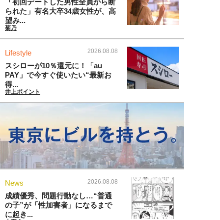
「初回デートした男性全員から断
られた」有名大卒34歳女性が、高
望み...
菊乃
2026.08.08
Lifestyle
スシローが10％還元に！「au
PAY」で今すぐ使いたい“最新お
得...
井上ポイント
2026.08.08
News
成績優秀、問題行動なし…“普通
の子”が「性加害者」になるまで
に起き...