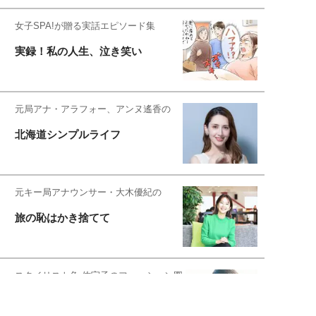
女子SPA!が贈る実話エピソード集
実録！私の人生、泣き笑い
元局アナ・アラフォー、アンヌ遙香の
北海道シンプルライフ
元キー局アナウンサー・大木優紀の
旅の恥はかき捨てて
スタイリスト角 佑宇子のファッション図
解
失敗しない日常オシャレ