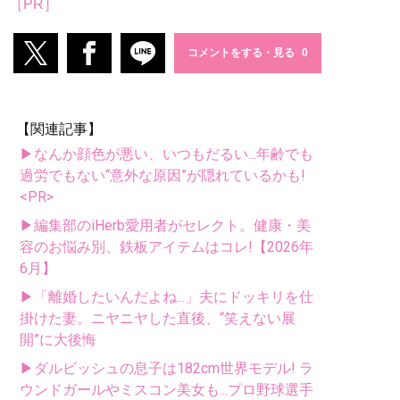
［PR］
コメントをする・見る
【関連記事】
▶なんか顔色が悪い、いつもだるい...年齢でも
過労でもない“意外な原因”が隠れているかも!
<PR>
▶編集部のiHerb愛用者がセレクト。健康・美
容のお悩み別、鉄板アイテムはコレ!【2026年
6月】
▶「離婚したいんだよね...」夫にドッキリを仕
掛けた妻。ニヤニヤした直後、“笑えない展
開”に大後悔
▶ダルビッシュの息子は182cm世界モデル! ラ
ウンドガールやミスコン美女も...プロ野球選手