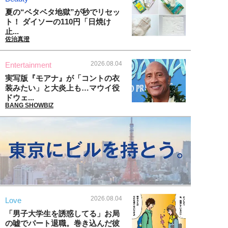
夏の“ベタベタ地獄”が秒でリセッ
ト！ ダイソーの110円「日焼け
止...
佐治真澄
2026.08.04
Entertainment
実写版『モアナ』が「コントの衣
装みたい」と大炎上も…マウイ役
ドウェ...
BANG SHOWBIZ
2026.08.04
Love
「男子大学生を誘惑してる」お局
の嘘でパート退職。巻き込んだ彼