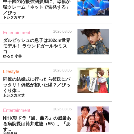
甲子園の応援強制参加に、母親が
猛クレーム「ネットで告発する」
／びっ...
トシタカマサ
2026.08.05
Entertainment
ダルビッシュの息子は182cm世界
モデル！ ラウンドガールやミス
コ...
ゆるま 小林
2026.08.05
Lifestyle
同僚の結婚式に行ったら彼氏にバ
ッタリ！偶然が招いた縁？／びっ
くり体...
トシタカマサ
2026.08.05
Entertainment
NHK朝ドラ『風、薫る』の威厳あ
る病院長は筒井道隆（55）。『あ
す...
加賀谷健