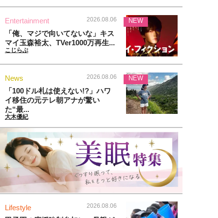
2026.08.06
Entertainment
NEW
「俺、マジで向いてないな」キス
マイ玉森裕太、TVer1000万再生...
こじらぶ
2026.08.06
News
NEW
「100ドル札は使えない!?」ハワ
イ移住の元テレ朝アナが驚い
た“最...
大木優紀
2026.08.06
Lifestyle