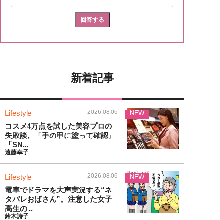
新着記事
2026.08.06
Lifestyle
NEW
コスメ4万点を試した美容プロの
失敗談。「手の甲に塗って確認」
「SN...
遠藤幸子
2026.08.06
Lifestyle
NEW
電車でドラマを大声実況する“ネ
タバレおばさん”。注意した女子
高生の...
鈴木詩子