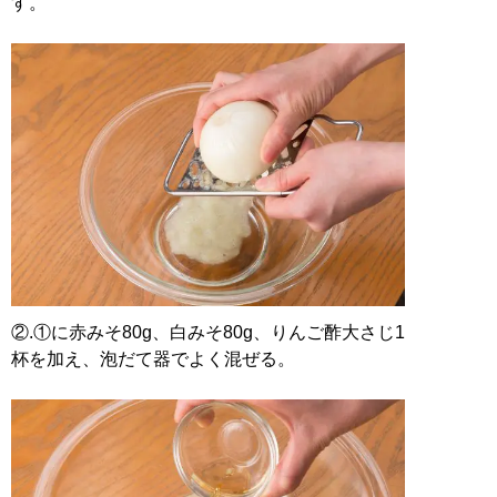
す。
②.①に赤みそ80g、白みそ80g、りんご酢大さじ1
杯を加え、泡だて器でよく混ぜる。