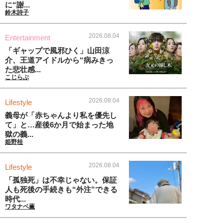
に“謝...
鈴木詩子
2026.08.04
Entertainment
「ギャップで風邪ひく」山田涼
介、王道アイドルから“病みきっ
た悲壮感...
こじらぶ
2026.08.04
Lifestyle
義母が「赤ちゃんより私を優先し
て」と…産後6か月で始まった地
獄の義...
姫野桂
2026.08.04
Lifestyle
「孤独死」は不幸じゃない。保証
人も死後の手続きも“外注”できる
時代...
ワタナベ薫