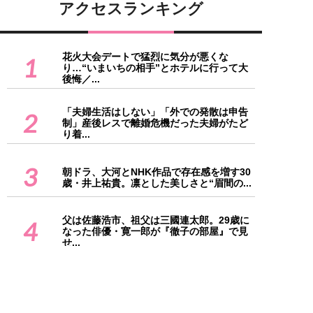
アクセスランキング
花火大会デートで猛烈に気分が悪くな
1
り…“いまいちの相手”とホテルに行って大
後悔／...
「夫婦生活はしない」「外での発散は申告
2
制」産後レスで離婚危機だった夫婦がたど
り着...
3
朝ドラ、大河とNHK作品で存在感を増す30
歳・井上祐貴。凛とした美しさと“眉間の...
父は佐藤浩市、祖父は三國連太郎。29歳に
4
なった俳優・寛一郎が『徹子の部屋』で見
せ...
夫が母親を嫌う理由がわからなかった私→
5
ある日“決定的瞬間”を目撃。さらに衝撃の
事...