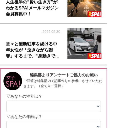
人生後半の“賢い生き方”が
わかるSPA!メールマガジン
会員募集中！
2026.05.30
堂々と無断駐車を続ける中
年女性が「泣きながら謝
罪」するまで。“身動きで…