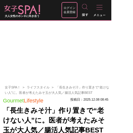
ログイン
会員登録
大人女性のホンネに向き合う
女子SPA！
ライフスタイル
「長生きみそ汁」作り置きで“老けな
い人”に。医者が考えたみそ玉が大人気／腸活人気記事BEST
Gourmet
Lifestyle
投稿日：2025.12.08 08:45
「長生きみそ汁」作り置きで“老
けない人”に。医者が考えたみそ
玉が大人気／腸活人気記事BEST