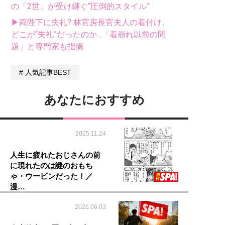
の「2世」が受け継ぐ“圧倒的スタイル”
▶両陛下に失礼? 林官房長官夫人の着付け、
どこが“失礼”だったのか...「着崩れ以前の問
題」と専門家も指摘
人気記事BEST
あなたにおすすめ
2025.11.24
人生に疲れたおじさんの前
に現れたのは謎のおもち
ゃ・ウーピンだった！／
漫…
2026.06.03