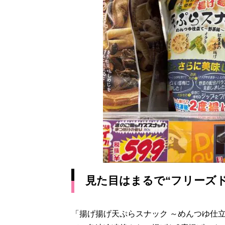
見た目はまるで“フリーズ
「揚げ揚げ天ぷらスナック ～めんつゆ仕立