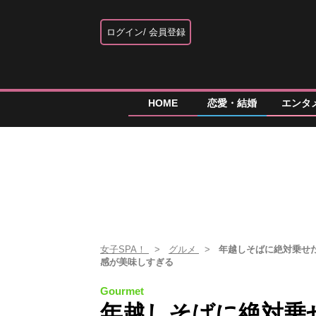
ログイン
会員登録
HOME
恋愛・結婚
エンタ
女子SPA！
グルメ
年越しそばに絶対乗せた
感が美味しすぎる
Gourmet
年越しそばに絶対乗