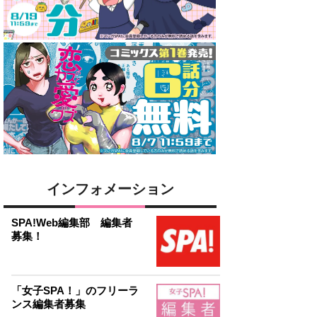
インフォメーション
SPA!Web編集部 編集者
募集！
「女子SPA！」のフリーラ
ンス編集者募集