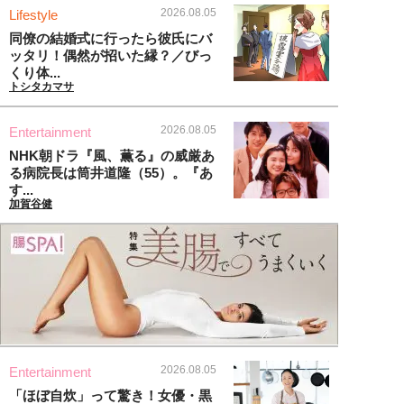
2026.08.05
Lifestyle
同僚の結婚式に行ったら彼氏にバ
ッタリ！偶然が招いた縁？／びっ
くり体...
トシタカマサ
2026.08.05
Entertainment
NHK朝ドラ『風、薫る』の威厳あ
る病院長は筒井道隆（55）。『あ
す...
加賀谷健
2026.08.05
Entertainment
「ほぼ自炊」って驚き！女優・黒