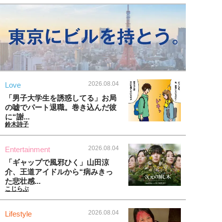
2026.08.04
Love
「男子大学生を誘惑してる」お局
の嘘でパート退職。巻き込んだ彼
に“謝...
鈴木詩子
2026.08.04
Entertainment
「ギャップで風邪ひく」山田涼
介、王道アイドルから“病みきっ
た悲壮感...
こじらぶ
2026.08.04
Lifestyle