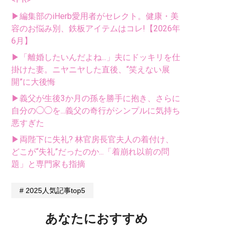
▶編集部のiHerb愛用者がセレクト。健康・美
容のお悩み別、鉄板アイテムはコレ!【2026年
6月】
▶「離婚したいんだよね...」夫にドッキリを仕
掛けた妻。ニヤニヤした直後、“笑えない展
開”に大後悔
▶義父が生後3か月の孫を勝手に抱き、さらに
自分の◯◯を...義父の奇行がシンプルに気持ち
悪すぎた
▶両陛下に失礼? 林官房長官夫人の着付け、
どこが“失礼”だったのか...「着崩れ以前の問
題」と専門家も指摘
2025人気記事top5
あなたにおすすめ