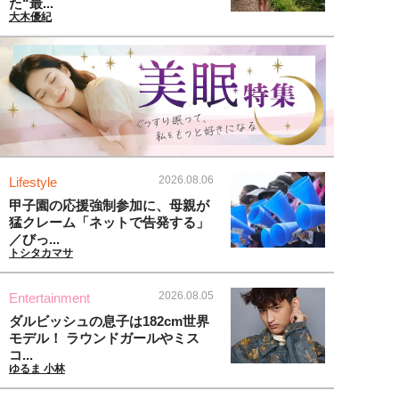
た“最...
大木優紀
2026.08.06
Lifestyle
甲子園の応援強制参加に、母親が
猛クレーム「ネットで告発する」
／びっ...
トシタカマサ
2026.08.05
Entertainment
ダルビッシュの息子は182cm世界
モデル！ ラウンドガールやミス
コ...
ゆるま 小林