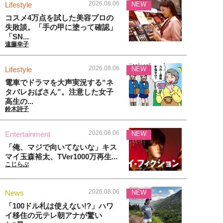
2026.08.06
Lifestyle
NEW
コスメ4万点を試した美容プロの
失敗談。「手の甲に塗って確認」
「SN...
遠藤幸子
2026.08.06
Lifestyle
NEW
電車でドラマを大声実況する“ネ
タバレおばさん”。注意した女子
高生の...
鈴木詩子
2026.08.06
Entertainment
NEW
「俺、マジで向いてないな」キス
マイ玉森裕太、TVer1000万再生...
こじらぶ
2026.08.06
News
NEW
「100ドル札は使えない!?」ハワ
イ移住の元テレ朝アナが驚い