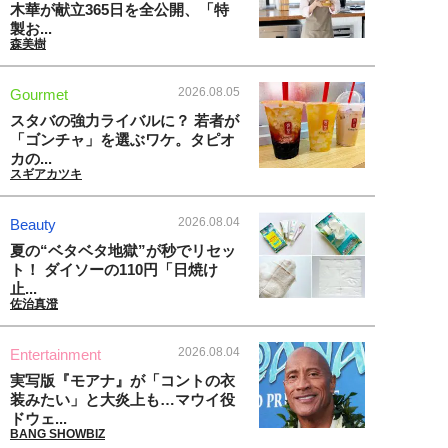
木華が献立365日を全公開、「特
製お...
森美樹
2026.08.05
Gourmet
スタバの強力ライバルに？ 若者が
「ゴンチャ」を選ぶワケ。タピオ
カの...
スギアカツキ
2026.08.04
Beauty
夏の“ベタベタ地獄”が秒でリセッ
ト！ ダイソーの110円「日焼け
止...
佐治真澄
2026.08.04
Entertainment
実写版『モアナ』が「コントの衣
装みたい」と大炎上も…マウイ役
ドウェ...
BANG SHOWBIZ