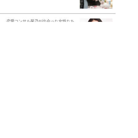
恋愛コンサル菊乃が出会った女性たち
私が結婚できないワケ
元局アナ・アラフォー、アンヌ遙香の
北海道シンプルライフ
宇垣美里が映画への想いを綴る
宇垣美里の沼落ちシネマ
松本穂香が映画愛を語ります