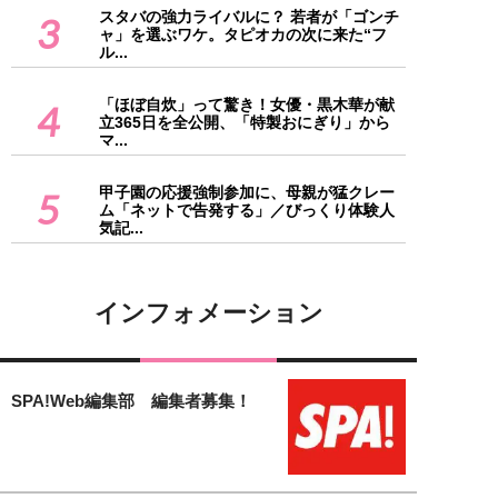
スタバの強力ライバルに？ 若者が「ゴンチ
3
ャ」を選ぶワケ。タピオカの次に来た“フ
ル...
「ほぼ自炊」って驚き！女優・黒木華が献
4
立365日を全公開、「特製おにぎり」から
マ...
甲子園の応援強制参加に、母親が猛クレー
5
ム「ネットで告発する」／びっくり体験人
気記...
インフォメーション
SPA!Web編集部 編集者募集！