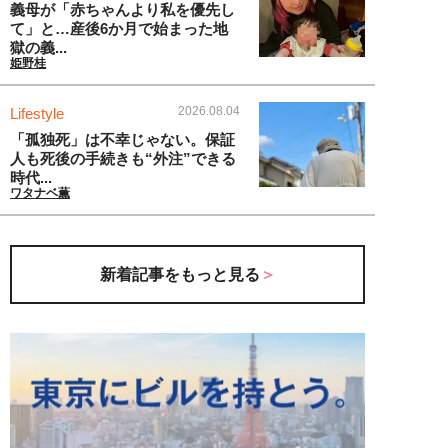
義母が「赤ちゃんより私を優先し
て」と…産後6か月で始まった地
獄の義...
姫野桂
2026.08.04
Lifestyle
「孤独死」は不幸じゃない。保証
人も死後の手続きも“外注”できる
時代...
ワタナベ薫
新着記事をもっと見る