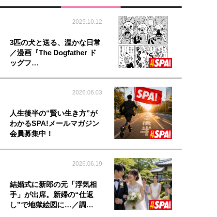
2025.10.12
3匹の犬と送る、温かな日常
／漫画『The Dogfather ド
ッグフ…
2026.06.03
人生後半の“賢い生き方”が
わかるSPA!メールマガジン
会員募集中！
2026.06.19
結婚式に新郎の元「浮気相
手」が出席。新婦の“仕返
し”で地獄絵図に…／調…