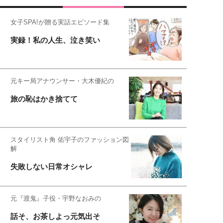
女子SPA!が贈る実話エピソード集
実録！私の人生、泣き笑い
元キー局アナウンサー・大木優紀の
旅の恥はかき捨てて
スタイリスト角 佑宇子のファッション図
解
失敗しない日常オシャレ
元『渡鬼』子役・宇野なおみの
話そ、お茶しよっ元気出そ