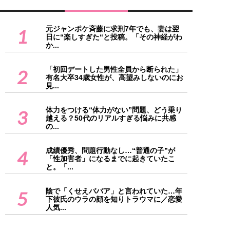
元ジャンポケ斉藤に求刑7年でも、妻は翌
1
日に“楽しすぎた“と投稿。「その神経がわ
か...
「初回デートした男性全員から断られた」
2
有名大卒34歳女性が、高望みしないのにお
見...
体力をつける“体力がない”問題、どう乗り
3
越える？50代のリアルすぎる悩みに共感
の...
成績優秀、問題行動なし…“普通の子”が
4
「性加害者」になるまでに起きていたこ
と。「...
陰で「くせえババア」と言われていた…年
5
下彼氏のウラの顔を知りトラウマに／恋愛
人気...