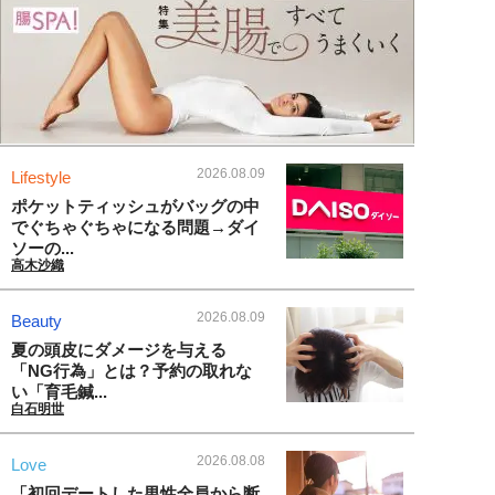
2026.08.09
Lifestyle
ポケットティッシュがバッグの中
でぐちゃぐちゃになる問題→ダイ
ソーの...
高木沙織
2026.08.09
Beauty
夏の頭皮にダメージを与える
「NG行為」とは？予約の取れな
い「育毛鍼...
白石明世
2026.08.08
Love
「初回デートした男性全員から断