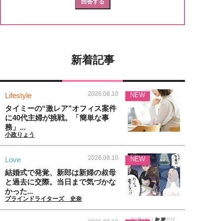
新着記事
2026.08.10
Lifestyle
NEW
タイミーの“激レア”オフィス案件
に40代主婦が挑戦。「簡単な事
務」...
小政りょう
2026.08.10
Love
NEW
結婚式で発覚、新郎は新婦の叔母
と過去に交際。当日まで気づかな
かった...
ブラインドライターズ 史奈