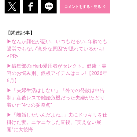
コメントをする・見る
【関連記事】
▶なんか顔色が悪い、いつもだるい...年齢でも
過労でもない“意外な原因”が隠れているかも!
<PR>
▶編集部のiHerb愛用者がセレクト。健康・美
容のお悩み別、鉄板アイテムはコレ!【2026年
6月】
▶「夫婦生活はしない」「外での発散は申告
制」産後レスで離婚危機だった夫婦がたどり
着いた“4つの妥協点”
▶「離婚したいんだよね...」夫にドッキリを仕
掛けた妻。ニヤニヤした直後、“笑えない展
開”に大後悔