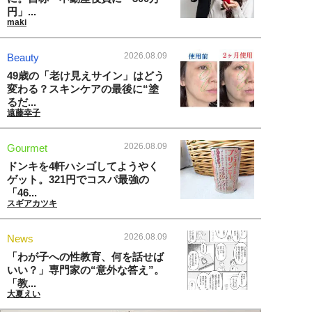
円」...
maki
2026.08.09
Beauty
49歳の「老け見えサイン」はどう
変わる？スキンケアの最後に“塗
るだ...
遠藤幸子
2026.08.09
Gourmet
ドンキを4軒ハシゴしてようやく
ゲット。321円でコスパ最強の
「46...
スギアカツキ
2026.08.09
News
「わが子への性教育、何を話せば
いい？」専門家の“意外な答え”。
「教...
大夏えい