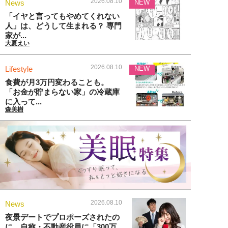
2026.08.10
News
NEW
「イヤと言ってもやめてくれない
人」は、どうして生まれる？ 専門
家が...
大夏えい
2026.08.10
Lifestyle
NEW
食費が月3万円変わることも。
「お金が貯まらない家」の冷蔵庫
に入って...
森美樹
2026.08.10
News
夜景デートでプロポーズされたの
に。自称・不動産役員に「300万