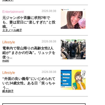
2026.08.08
Entertainment
元ジャンポケ斉藤に求刑7年で
も、妻は翌日に“楽しすぎた“と投
稿。「...
エタノール純子
2026.08.08
Lifestyle
電車内で登山帰りの高齢女性2人
組が“まさかの行為”。リュックを
使っ...
maki
2026.08.08
Lifestyle
“外面の良い義母”にいじめられて
いた34歳女性。ある日「笑っちゃ
う...
鈴木詩子