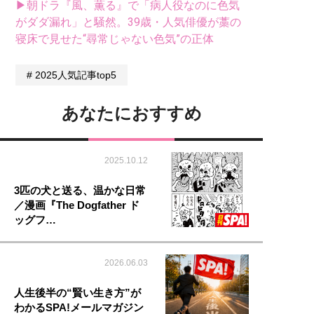
▶朝ドラ『風、薫る』で「病人役なのに色気
がダダ漏れ」と騒然。39歳・人気俳優が藁の
寝床で見せた“尋常じゃない色気”の正体
2025人気記事top5
あなたにおすすめ
2025.10.12
3匹の犬と送る、温かな日常
／漫画『The Dogfather ド
ッグフ…
2026.06.03
人生後半の“賢い生き方”が
わかるSPA!メールマガジン