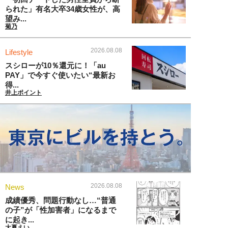
られた」有名大卒34歳女性が、高
望み...
菊乃
2026.08.08
Lifestyle
スシローが10％還元に！「au
PAY」で今すぐ使いたい“最新お
得...
井上ポイント
2026.08.08
News
成績優秀、問題行動なし…“普通
の子”が「性加害者」になるまで
に起き...
大夏えい