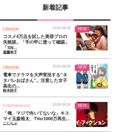
新着記事
2026.08.06
Lifestyle
NEW
コスメ4万点を試した美容プロの
失敗談。「手の甲に塗って確認」
「SN...
遠藤幸子
2026.08.06
Lifestyle
NEW
電車でドラマを大声実況する“ネ
タバレおばさん”。注意した女子
高生の...
鈴木詩子
2026.08.06
Entertainment
NEW
「俺、マジで向いてないな」キス
マイ玉森裕太、TVer1000万再生...
こじらぶ