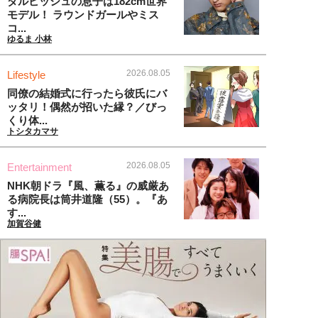
ダルビッシュの息子は182cm世界
モデル！ ラウンドガールやミス
コ...
ゆるま 小林
2026.08.05
Lifestyle
同僚の結婚式に行ったら彼氏にバ
ッタリ！偶然が招いた縁？／びっ
くり体...
トシタカマサ
2026.08.05
Entertainment
NHK朝ドラ『風、薫る』の威厳あ
る病院長は筒井道隆（55）。『あ
す...
加賀谷健