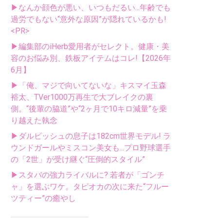
▶なんか顔色が悪い、いつもだるい...年齢でも
過労でもない“意外な原因”が隠れているかも!
<PR>
▶編集部のiHerb愛用者がセレクト。健康・美
容のお悩み別、鉄板アイテムはコレ!【2026年
6月】
▶「俺、マジで向いてないな」キスマイ玉森
裕太、TVer1000万再生で大ブレイクの裏
側。“後輩の脇道”や“2ヶ月で10キロ減量”を乗
り越えた執念
▶ダルビッシュの息子は182cm世界モデル! ラ
ウンドガールやミスコン美女も...プロ野球選手
の「2世」が受け継ぐ“圧倒的スタイル”
▶スタバの強力ライバルに? 若者が「ゴンチ
ャ」を選ぶワケ。タピオカの次に来た“フルー
ツティー”の癒やし