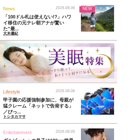
2026.08.06
News
NEW
「100ドル札は使えない!?」ハワ
イ移住の元テレ朝アナが驚い
た“最...
大木優紀
2026.08.06
Lifestyle
甲子園の応援強制参加に、母親が
猛クレーム「ネットで告発する」
／びっ...
トシタカマサ
2026.08.05
Entertainment