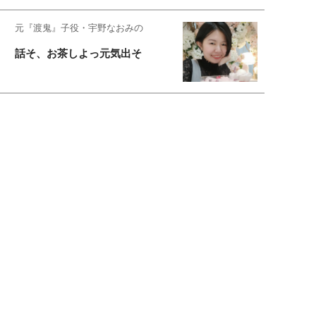
元『渡鬼』子役・宇野なおみの
話そ、お茶しよっ元気出そ
恋愛コンサル菊乃が出会った女性たち
私が結婚できないワケ
元局アナ・アラフォー、アンヌ遙香の
北海道シンプルライフ
宇垣美里が映画への想いを綴る
宇垣美里の沼落ちシネマ