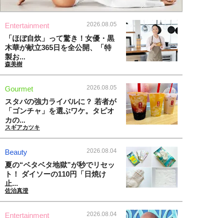
2026.08.05
Entertainment
「ほぼ自炊」って驚き！女優・黒
木華が献立365日を全公開、「特
製お...
森美樹
2026.08.05
Gourmet
スタバの強力ライバルに？ 若者が
「ゴンチャ」を選ぶワケ。タピオ
カの...
スギアカツキ
2026.08.04
Beauty
夏の“ベタベタ地獄”が秒でリセッ
ト！ ダイソーの110円「日焼け
止...
佐治真澄
2026.08.04
Entertainment