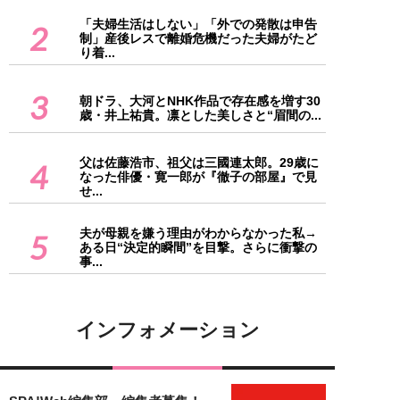
「夫婦生活はしない」「外での発散は申告
2
制」産後レスで離婚危機だった夫婦がたど
り着...
3
朝ドラ、大河とNHK作品で存在感を増す30
歳・井上祐貴。凛とした美しさと“眉間の...
父は佐藤浩市、祖父は三國連太郎。29歳に
4
なった俳優・寛一郎が『徹子の部屋』で見
せ...
夫が母親を嫌う理由がわからなかった私→
5
ある日“決定的瞬間”を目撃。さらに衝撃の
事...
インフォメーション