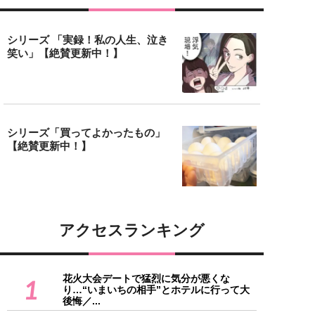
シリーズ 「実録！私の人生、泣き
笑い」【絶賛更新中！】
シリーズ「買ってよかったもの」
【絶賛更新中！】
アクセスランキング
花火大会デートで猛烈に気分が悪くな
1
り…“いまいちの相手”とホテルに行って大
後悔／...