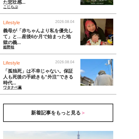
た悲壮感...
こじらぶ
2026.08.04
Lifestyle
義母が「赤ちゃんより私を優先し
て」と…産後6か月で始まった地
獄の義...
姫野桂
2026.08.04
Lifestyle
「孤独死」は不幸じゃない。保証
人も死後の手続きも“外注”できる
時代...
ワタナベ薫
新着記事をもっと見る