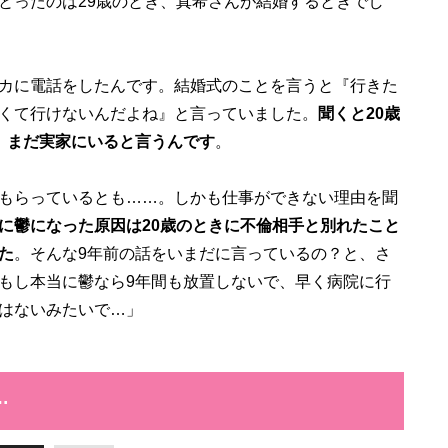
ったのは29歳のとき、真希さんが結婚するときでし
カに電話をしたんです。結婚式のことを言うと『行きた
くて行けないんだよね』と言っていました。
聞くと20歳
、まだ実家にいると言うんです
。
もらっているとも……。しかも仕事ができない理由を聞
に鬱になった原因は20歳のときに不倫相手と別れたこと
た
。そんな9年前の話をいまだに言っているの？と、さ
もし本当に鬱なら9年間も放置しないで、早く病院に行
はないみたいで…」
…