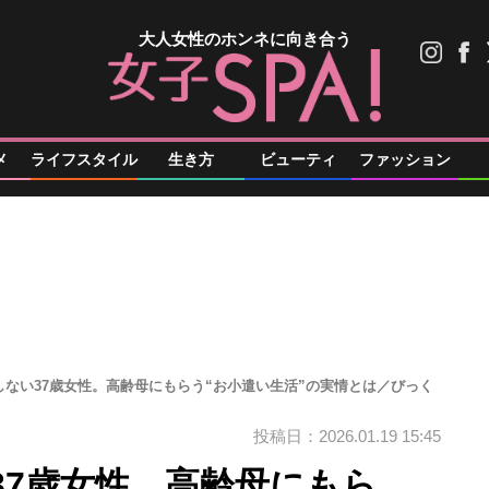
大人女性のホンネに向き合う
メ
ライフスタイル
生き方
ビューティ
ファッション
しない37歳女性。高齢母にもらう“お小遣い生活”の実情とは／びっく
投稿日：2026.01.19 15:45
37歳女性。高齢母にもら