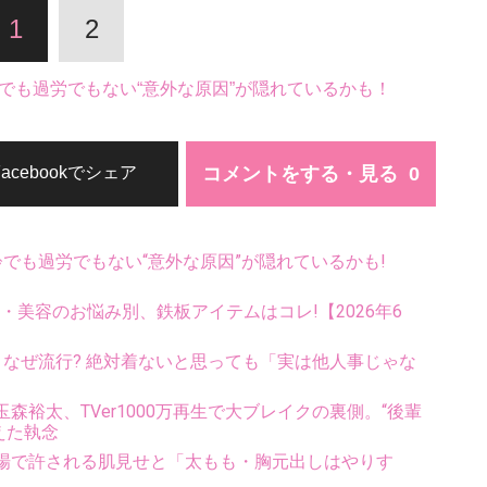
1
2
でも過労でもない“意外な原因”が隠れているかも！
コメントをする・見る
Facebookでシェア
齢でも過労でもない“意外な原因”が隠れているかも!
康・美容のお悩み別、鉄板アイテムはコレ!【2026年6
ス、なぜ流行? 絶対着ないと思っても「実は他人事じゃな
裕太、TVer1000万再生で大ブレイクの裏側。“後輩
えた執念
場で許される肌見せと「太もも・胸元出しはやりす