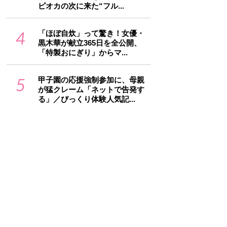
ピオカの次に来た“フル...
4
「ほぼ自炊」って驚き！女優・
黒木華が献立365日を全公開、
「特製おにぎり」からマ...
5
甲子園の応援強制参加に、母親
が猛クレーム「ネットで告発す
る」／びっくり体験人気記...