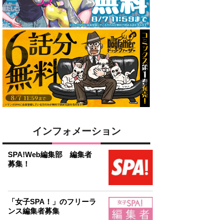
インフォメーション
SPA!Web編集部 編集者
募集！
「女子SPA！」のフリーラ
ンス編集者募集