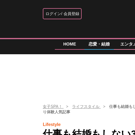
ログイン
会員登録
HOME
恋愛・結婚
エンタ
女子SPA！
ライフスタイル
仕事も結婚も
り体験人気記事
Lifestyle
仕事も結婚もしない