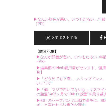
▶なんか顔色が悪い、いつもだるい…年齢
［PR］
Xでポストする
【関連記事】
▶なんか顔色が悪い、いつもだるい...年
<PR>
▶編集部のiHerb愛用者がセレクト。健
月】
▶「どう見ても下着...」スリップドレ
い」ワケ
▶「俺、マジで向いてないな」キスマイ玉森
の脇道”や“2ヶ月で10キロ減量”を乗り越
▶都庁のハーフパンツ出勤で論争に。職
ぎ」と言われる決定的な理由