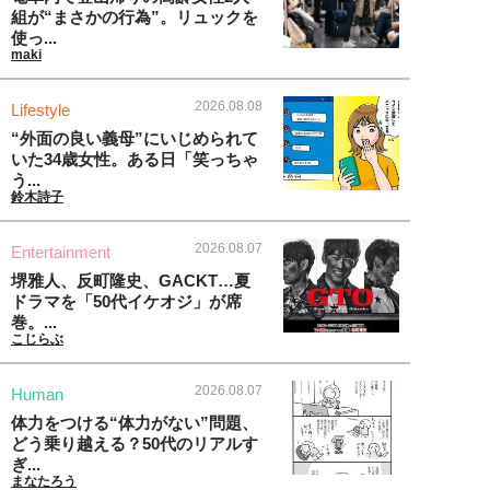
組が“まさかの行為”。リュックを
使っ...
maki
2026.08.08
Lifestyle
“外面の良い義母”にいじめられて
いた34歳女性。ある日「笑っちゃ
う...
鈴木詩子
2026.08.07
Entertainment
堺雅人、反町隆史、GACKT…夏
ドラマを「50代イケオジ」が席
巻。...
こじらぶ
2026.08.07
Human
体力をつける“体力がない”問題、
どう乗り越える？50代のリアルす
ぎ...
まなたろう