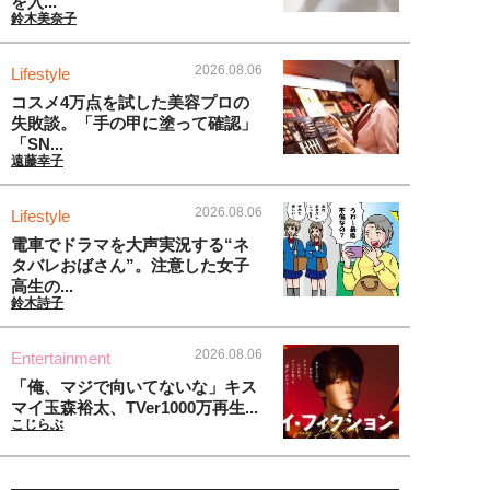
を入...
鈴木美奈子
2026.08.06
Lifestyle
コスメ4万点を試した美容プロの
失敗談。「手の甲に塗って確認」
「SN...
遠藤幸子
2026.08.06
Lifestyle
電車でドラマを大声実況する“ネ
タバレおばさん”。注意した女子
高生の...
鈴木詩子
2026.08.06
Entertainment
「俺、マジで向いてないな」キス
マイ玉森裕太、TVer1000万再生...
こじらぶ