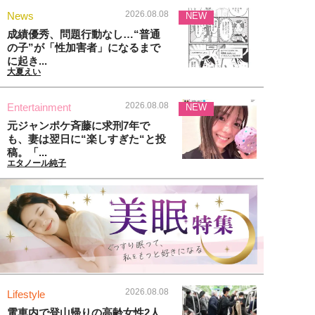
2026.08.08
News
NEW
成績優秀、問題行動なし…“普通
の子”が「性加害者」になるまで
に起き...
大夏えい
2026.08.08
Entertainment
NEW
元ジャンポケ斉藤に求刑7年で
も、妻は翌日に“楽しすぎた“と投
稿。「...
エタノール純子
2026.08.08
Lifestyle
電車内で登山帰りの高齢女性2人