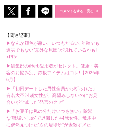
コメントをする・見る
【関連記事】
▶なんか顔色が悪い、いつもだるい...年齢でも
過労でもない“意外な原因”が隠れているかも!
<PR>
▶編集部のiHerb愛用者がセレクト。健康・美
容のお悩み別、鉄板アイテムはコレ!【2026年
6月】
▶「初回デートした男性全員から断られた」
有名大卒34歳女性が、高望みしないのにお見
合いが全滅した“発言のクセ”
▶「お菓子は私の分だけいつも無い」陰湿
な“職場いじめ”で退職した44歳女性。散歩中
に偶然見つけた“次の居場所”が素敵すぎた