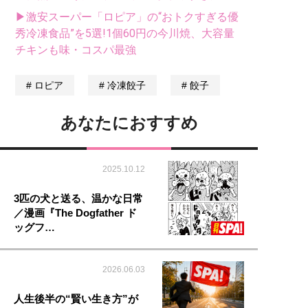
▶激安スーパー「ロピア」の“おトクすぎる優
秀冷凍食品”を5選!1個60円の今川焼、大容量
チキンも味・コスパ最強
ロピア
冷凍餃子
餃子
あなたにおすすめ
2025.10.12
3匹の犬と送る、温かな日常
／漫画『The Dogfather ド
ッグフ…
2026.06.03
人生後半の“賢い生き方”が