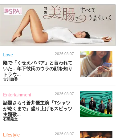
2026.08.07
Love
陰で「くせえババア」と言われて
いた…年下彼氏のウラの顔を知り
トラウ...
古川諭香
2026.08.07
Entertainment
話題さらう蒼井優主演『Tシャツ
が乾くまで』盛り上げるスピッツ
主題歌...
石黒隆之
2026.08.07
Lifestyle