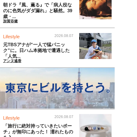
朝ドラ『風、薫る』で「病人役な
のに色気がダダ漏れ」と騒然。39
歳・...
加賀谷健
2026.08.07
Lifestyle
元TBSアナが“一人で猛パニッ
ク”に。日ハム本拠地で遭遇した
「人気...
アンヌ遙香
2026.08.07
Lifestyle
「旅行に絶対持っていきたいポー
チ」が無印にあった！ 濡れたもの