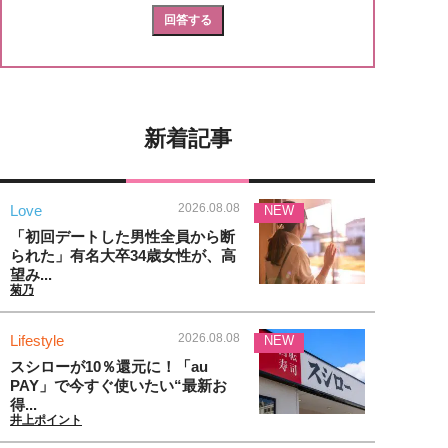
新着記事
2026.08.08
Love
NEW
「初回デートした男性全員から断
られた」有名大卒34歳女性が、高
望み...
菊乃
2026.08.08
Lifestyle
NEW
スシローが10％還元に！「au
PAY」で今すぐ使いたい“最新お
得...
井上ポイント