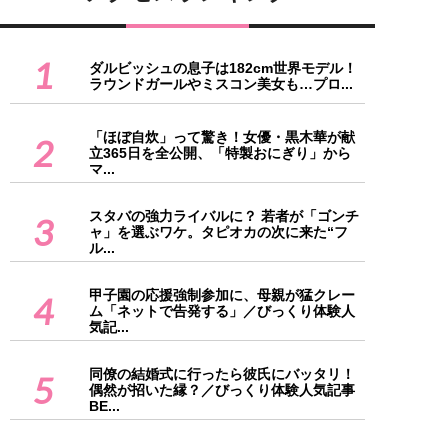
1
ダルビッシュの息子は182cm世界モデル！
ラウンドガールやミスコン美女も…プロ...
「ほぼ自炊」って驚き！女優・黒木華が献
2
立365日を全公開、「特製おにぎり」から
マ...
スタバの強力ライバルに？ 若者が「ゴンチ
3
ャ」を選ぶワケ。タピオカの次に来た“フ
ル...
甲子園の応援強制参加に、母親が猛クレー
4
ム「ネットで告発する」／びっくり体験人
気記...
同僚の結婚式に行ったら彼氏にバッタリ！
5
偶然が招いた縁？／びっくり体験人気記事
BE...