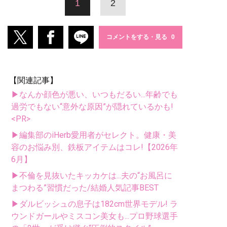
1
2
コメントをする・見る
【関連記事】
▶なんか顔色が悪い、いつもだるい...年齢でも
過労でもない“意外な原因”が隠れているかも!
<PR>
▶編集部のiHerb愛用者がセレクト。健康・美
容のお悩み別、鉄板アイテムはコレ!【2026年
6月】
▶不倫を見抜いたキッカケは...夫の“お風呂に
まつわる”習慣だった/結婚人気記事BEST
▶ダルビッシュの息子は182cm世界モデル! ラ
ウンドガールやミスコン美女も...プロ野球選手