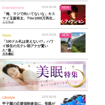
2026.08.06
Entertainment
NEW
「俺、マジで向いてないな」キス
マイ玉森裕太、TVer1000万再生...
こじらぶ
2026.08.06
News
NEW
「100ドル札は使えない!?」ハワ
イ移住の元テレ朝アナが驚い
た“最...
大木優紀
2026.08.06
Lifestyle
甲子園の応援強制参加に、母親が