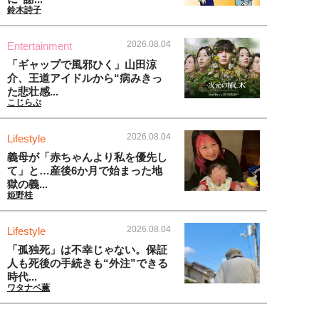
鈴木詩子
2026.08.04
Entertainment
「ギャップで風邪ひく」山田涼
介、王道アイドルから“病みきっ
た悲壮感...
こじらぶ
2026.08.04
Lifestyle
義母が「赤ちゃんより私を優先し
て」と…産後6か月で始まった地
獄の義...
姫野桂
2026.08.04
Lifestyle
「孤独死」は不幸じゃない。保証
人も死後の手続きも“外注”できる
時代...
ワタナベ薫