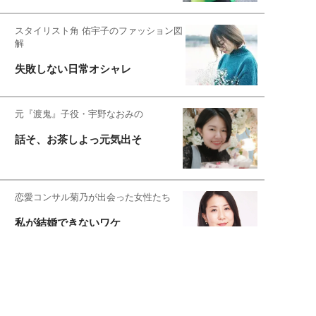
スタイリスト角 佑宇子のファッション図
解
失敗しない日常オシャレ
元『渡鬼』子役・宇野なおみの
話そ、お茶しよっ元気出そ
恋愛コンサル菊乃が出会った女性たち
私が結婚できないワケ
元局アナ・アラフォー、アンヌ遙香の
北海道シンプルライフ