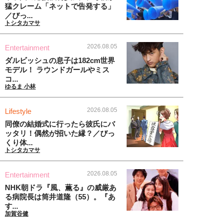
猛クレーム「ネットで告発する」
／びっ...
トシタカマサ
2026.08.05
Entertainment
ダルビッシュの息子は182cm世界
モデル！ ラウンドガールやミス
コ...
ゆるま 小林
2026.08.05
Lifestyle
同僚の結婚式に行ったら彼氏にバ
ッタリ！偶然が招いた縁？／びっ
くり体...
トシタカマサ
2026.08.05
Entertainment
NHK朝ドラ『風、薫る』の威厳あ
る病院長は筒井道隆（55）。『あ
す...
加賀谷健