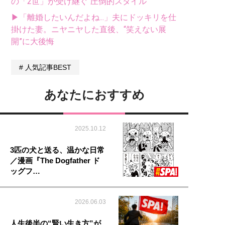
の「2世」が受け継ぐ“圧倒的スタイル”
▶「離婚したいんだよね...」夫にドッキリを仕
掛けた妻。ニヤニヤした直後、“笑えない展
開”に大後悔
人気記事BEST
あなたにおすすめ
2025.10.12
3匹の犬と送る、温かな日常
／漫画『The Dogfather ド
ッグフ…
2026.06.03
人生後半の“賢い生き方”が