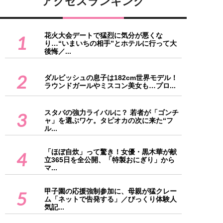
アクセスランキング
花火大会デートで猛烈に気分が悪くな
1
り…“いまいちの相手”とホテルに行って大
後悔／...
2
ダルビッシュの息子は182cm世界モデル！
ラウンドガールやミスコン美女も…プロ...
スタバの強力ライバルに？ 若者が「ゴンチ
3
ャ」を選ぶワケ。タピオカの次に来た“フ
ル...
「ほぼ自炊」って驚き！女優・黒木華が献
4
立365日を全公開、「特製おにぎり」から
マ...
甲子園の応援強制参加に、母親が猛クレー
5
ム「ネットで告発する」／びっくり体験人
気記...