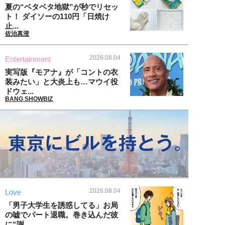
夏の“ベタベタ地獄”が秒でリセッ
ト！ ダイソーの110円「日焼け
止...
佐治真澄
2026.08.04
Entertainment
実写版『モアナ』が「コントの衣
装みたい」と大炎上も…マウイ役
ドウェ...
BANG SHOWBIZ
2026.08.04
Love
「男子大学生を誘惑してる」お局
の嘘でパート退職。巻き込んだ彼
に“謝...