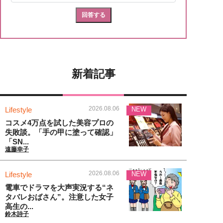
新着記事
2026.08.06
Lifestyle
NEW
コスメ4万点を試した美容プロの
失敗談。「手の甲に塗って確認」
「SN...
遠藤幸子
2026.08.06
Lifestyle
NEW
電車でドラマを大声実況する“ネ
タバレおばさん”。注意した女子
高生の...
鈴木詩子